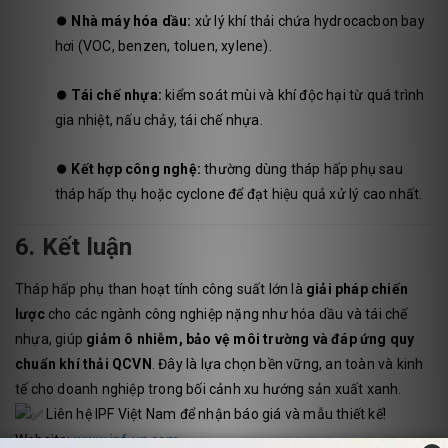
⏺️
Nhà máy hóa dầu:
xử lý khí thải chứa hydrocacbon bay
hơi (VOC, benzen, toluen, xylene).
⏺️
Tái chế nhựa:
kiểm soát mùi và khí độc hại từ quá trình
gia nhiệt, nấu chảy, tái chế nhựa.
⏺️
Kết hợp công nghệ:
thường dùng tháp hấp phụ sau
tháp hấp thụ hoặc cyclone để đạt hiệu quả xử lý cao nhất.
6. Kết luận
Tháp hấp phụ than hoạt tính công suất lớn là
giải pháp chiến
lược
cho các ngành công nghiệp nặng như hóa dầu và tái chế
nhựa, giúp
giảm ô nhiễm, bảo vệ môi trường và đáp ứng quy
chuẩn khí thải QCVN
. Đây là lựa chọn bền vững, an toàn và kinh
tế cho doanh nghiệp trong bối cảnh xu hướng sản xuất xanh.
Liên hệ IPF Việt Nam để nhận báo giá và mẫu thiết kế!
Website:
www.ipf-vn.com