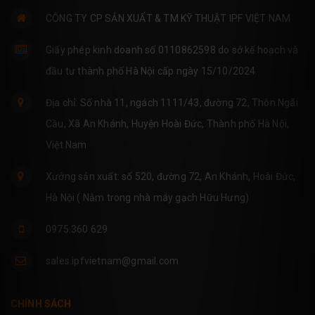
CÔNG TY CP SẢN XUẤT & TM KỸ THUẬT IPF VIỆT NAM
Giấy phép kinh doanh số 0110862598 do sở kế hoạch và
đầu tư thành phố Hà Nội cấp ngày 15/10/2024
Địa chỉ: Số nhà 11, ngách 1111/43, đường 72, Thôn Ngãi
Cầu, Xã An Khánh, Huyện Hoài Đức, Thành phố Hà Nội,
Việt Nam
Xưởng sản xuất: số 520, đường 72, An Khánh, Hoài Đức,
Hà Nội ( Nằm trong nhà máy gạch Hữu Hưng)
0975.360.629
sales.ipfvietnam@gmail.com
CHÍNH SÁCH