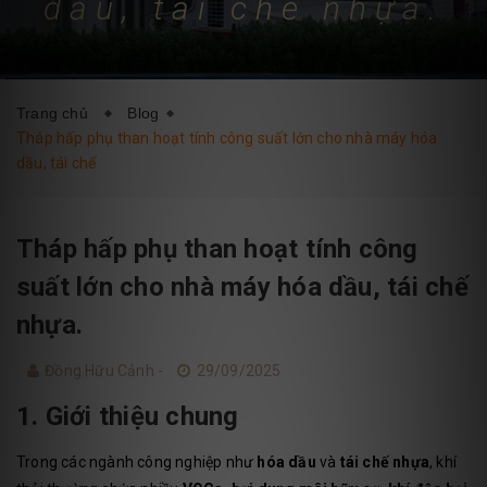
dầu, tái chế nhựa.
DỊCH VỤ
BLOG
LIÊN HỆ
Trang chủ
Blog
Tháp hấp phụ than hoạt tính công suất lớn cho nhà máy hóa
dầu, tái chế
Tháp hấp phụ than hoạt tính công
suất lớn cho nhà máy hóa dầu, tái chế
nhựa.
Đồng Hữu Cảnh -
29/09/2025
1. Giới thiệu chung
Trong các ngành công nghiệp như
hóa dầu
và
tái chế nhựa
, khí