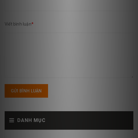
Viết bình luận
*
GỬI BÌNH LUẬN
DANH MỤC