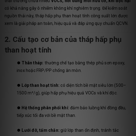
thải thường chứa nhiều
VOCs, hơi dung môi hữu cơ, khí độc hại
có khả năng gây ô nhiễm không khí nghiêm trọng. Để kiểm soát
nguồn thải này, tháp hấp phụ than hoạt tính công suất lớn được
xem là giải pháp an toàn, hiệu quả và đáp ứng quy chuẩn QCVN.
2. Cấu tạo cơ bản của tháp hấp phụ
than hoạt tính
⏺️
Thân tháp:
thường chế tạo bằng thép phủ sơn epoxy,
inox hoặc FRP/PP chống ăn mòn.
⏺️
Lớp than hoạt tính:
có diện tích bề mặt siêu lớn (500–
1500 m²/g), giúp hấp phụ hiệu quả VOCs và khí độc.
⏺️
Hệ thống phân phối khí:
đảm bảo luồng khí đồng đều,
tiếp xúc tối đa với bề mặt than.
⏺️
Lưới đỡ, tấm chắn:
giữ lớp than ổn định, tránh tắc