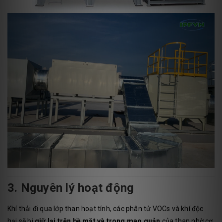
3. Nguyên lý hoạt động
Khí thải đi qua lớp than hoạt tính, các phân tử VOCs và khí độc
hại sẽ bị
giữ lại trên bề mặt và trong mao quản
của than nhờ cơ