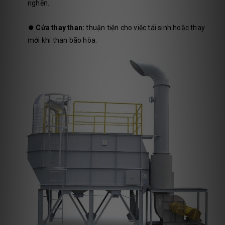
nghẽn.
⏺️
Cửa thay than:
thuận tiện cho việc tái sinh hoặc thay
mới khi than bão hòa.