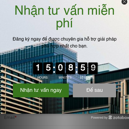
Địa chỉ : Ngãi Cầu - An Khánh- Hà Nội
Hotline: 0975.360.629
VIẾT BÌNH LUẬN CỦA BẠN:
Họ và tên
*
Email
*
Powered by
Zotabox