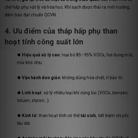
chế hấp phụ vật lý và hóa học. Khí sạch được thải ra môi trường,
đảm bảo đạt chuẩn QCVN.
4. Ưu điểm của tháp hấp phụ than
hoạt tính công suất lớn
⏺️
Hiệu quả xử lý cao:
loại bỏ 85–95% VOCs, hơi dung môi,
mùi khó chịu.
⏺️
Vận hành đơn giản:
không dùng hóa chất, ít bảo trì.
⏺️
Linh hoạt:
xử lý nhiều loại khí cùng lúc (VOCs, benzen,
toluen, styren…).
⏺️
Kinh tế:
than hoạt tính có thể
tái sinh
, tiết kiệm chi phí
lâu dài.