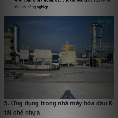
⏺️
An toàn môi trường:
đáp ứng các tiêu chuẩn QCVN về
khí thải công nghiệp.
5. Ứng dụng trong nhà máy hóa dầu &
tái chế nhựa