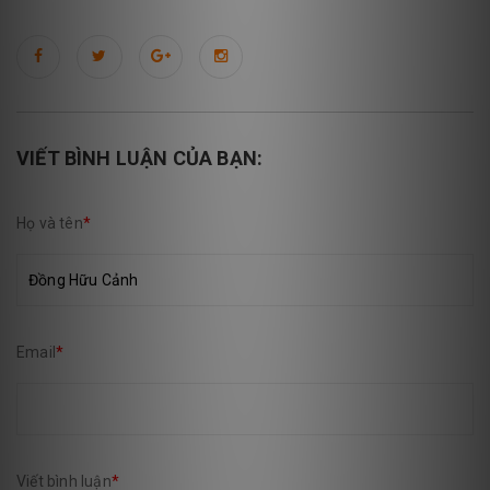
VIẾT BÌNH LUẬN CỦA BẠN:
Họ và tên
*
Email
*
Viết bình luận
*