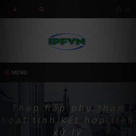
(
0
)
MENU
TRANG CHỦ
GIỚI THIỆU
SẢN PHẨM
Tháp hấp phụ than
hoạt tính kết hợp tiền
xử lý