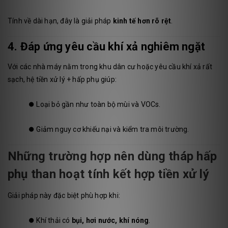
Tính về dài hạn, đây là giải pháp
kinh tế hơn rõ rệt
.
4. Đáp ứng yêu cầu khí xả nghiêm ngặt
Với các nhà máy nằm trong khu dân cư hoặc yêu cầu khí xả rất
sạch, hệ tiền xử lý + hấp phụ giúp:
⏺️
Loại bỏ gần như toàn bộ mùi và VOCs.
⏺️
Giảm nguy cơ khiếu nại và kiểm tra môi trường.
Những trường hợp nên dùng tháp hấp
phụ than hoạt tính kết hợp tiền xử lý
Giải pháp này đặc biệt phù hợp khi:
⏺️
Khí thải có
bụi, hơi nước, khí nóng
.