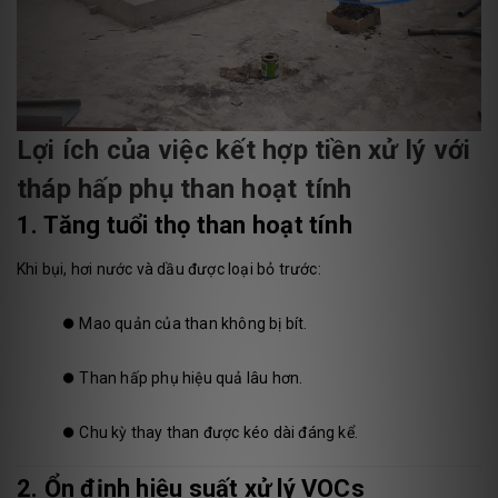
Lợi ích của việc kết hợp tiền xử lý với
tháp hấp phụ than hoạt tính
1. Tăng tuổi thọ than hoạt tính
Khi bụi, hơi nước và dầu được loại bỏ trước:
⏺️
Mao quản của than không bị bít.
⏺️
Than hấp phụ hiệu quả lâu hơn.
⏺️
Chu kỳ thay than được kéo dài đáng kể.
2. Ổn định hiệu suất xử lý VOCs