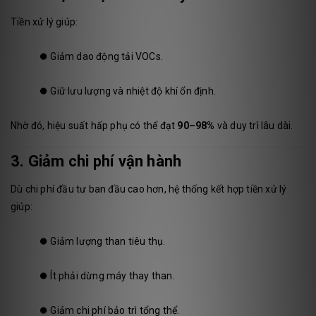
Tiền xử lý giúp:
⏺️
Giảm dao động tải VOCs.
⏺️
Giữ lưu lượng và nhiệt độ khí ổn định.
Nhờ đó, hiệu suất hấp phụ có thể đạt
90–98%
và duy trì lâu dài.
3. Giảm chi phí vận hành
Dù chi phí đầu tư ban đầu cao hơn, hệ thống kết hợp tiền xử lý
giúp:
⏺️
Giảm lượng than tiêu thụ.
⏺️
Ít phải dừng máy thay than.
⏺️
Giảm chi phí bảo trì tổng thể.