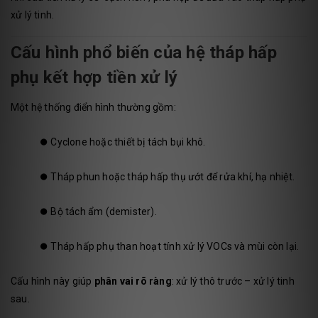
xử lý tinh.
Cấu hình phổ biến của hệ tháp hấp
phụ kết hợp tiền xử lý
Một hệ thống điển hình thường gồm:
⏺️
Cyclone hoặc thiết bị tách bụi khô.
⏺️
Tháp phun hoặc tháp hấp thụ ướt để rửa khí, hạ nhiệt.
⏺️
Bộ tách ẩm (demister).
⏺️
Tháp hấp phụ than hoạt tính xử lý VOCs và mùi còn lại.
Cấu hình này giúp
phân vai rõ ràng
: xử lý thô trước – xử lý tinh
sau.