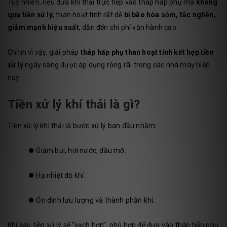
Tuy nhiên, nếu đưa khí thải trực tiếp vào tháp hấp phụ mà
không
qua tiền xử lý
, than hoạt tính rất dễ
bị bão hòa sớm, tắc nghẽn,
giảm mạnh hiệu suất
, dẫn đến chi phí vận hành cao.
Chính vì vậy, giải pháp
tháp hấp phụ than hoạt tính kết hợp tiền
xử lý
ngày càng được áp dụng rộng rãi trong các nhà máy hiện
nay.
Tiền xử lý khí thải là gì?
Tiền xử lý khí thải là bước xử lý ban đầu nhằm:
⏺️
Giảm bụi, hơi nước, dầu mỡ.
⏺️
Hạ nhiệt độ khí.
⏺️
Ổn định lưu lượng và thành phần khí.
Khí sau tiền xử lý sẽ “sạch hơn”, phù hợp để đưa vào tháp hấp phụ