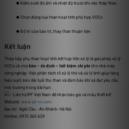
⏺️
Kiểm soát độ ẩm và nhiệt độ trước khi vào tháp than.
⏺️
Chọn đúng loại than hoạt tính phù hợp VOCs.
⏺️
Bố trí cửa bảo trì, thay than thuận tiện.
Kết luận
Tháp hấp phụ than hoạt tính kết hợp tiền xử lý là giải pháp xử lý
VOCs và mùi
bền – ổn định – tiết kiệm chi phí
cho nhà máy
công nghiệp. Việc phân tách rõ xử lý thô và xử lý tinh giúp tăng
hiệu suất, kéo dài tuổi thọ than và đảm bảo khí xả đạt yêu cầu
môi trường trong dài hạn.
Liên hệ IPF Việt Nam để nhận báo giá và mẫu thiết kế!
Website:
www.ipf-vn.com
Địa chỉ : Ngãi Cầu - An Khánh- Hà Nội
Hotline: 0975.360.629