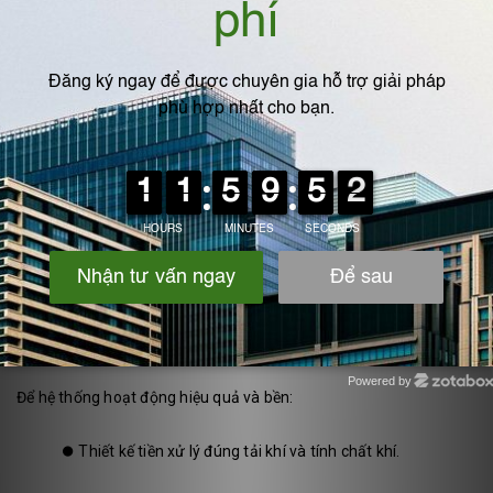
Những lưu ý khi thiết kế hệ thống
Powered by
Để hệ thống hoạt động hiệu quả và bền:
Zotabox
⏺️
Thiết kế tiền xử lý đúng tải khí và tính chất khí.