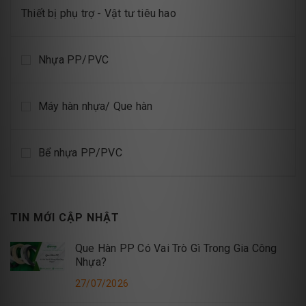
Thiết bị phụ trợ - Vật tư tiêu hao
Nhựa PP/PVC
Máy hàn nhựa/ Que hàn
Bể nhựa PP/PVC
TIN MỚI CẬP NHẬT
Que Hàn PP Có Vai Trò Gì Trong Gia Công
Nhựa?
27/07/2026