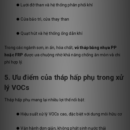
⏺️
Lưới đỡ than và hệ thống phân phối khí
⏺️
Cửa bảo trì, cửa thay than
⏺️
Quạt hút và hệ thống ống dẫn khí
Trong các ngành sơn, in ấn, hóa chất,
vỏ tháp bằng nhựa PP
hoặc FRP
được ưa chuộng nhờ khả năng chống ăn mòn và chi
phí hợp lý.
5. Ưu điểm của tháp hấp phụ trong xử
lý VOCs
Tháp hấp phụ mang lại nhiều lợi thế nổi bật:
⏺️
Hiệu suất xử lý VOCs cao, đặc biệt với dung môi hữu cơ
⏺️
Vận hành đơn giản, không phát sinh nước thải