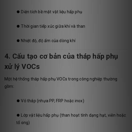
⏺️
Diện tích bề mặt vật liệu hấp phụ
⏺️
Thời gian tiếp xúc giữa khí và than
⏺️
Nhiệt độ, độ ẩm của dòng khí
4. Cấu tạo cơ bản của tháp hấp phụ
xử lý VOCs
Một hệ thống tháp hấp phụ VOCs trong công nghiệp thường
gồm:
⏺️
Vỏ tháp (nhựa PP, FRP hoặc inox)
⏺️
Lớp vật liệu hấp phụ (than hoạt tính dạng hạt, viên hoặc
tổ ong)