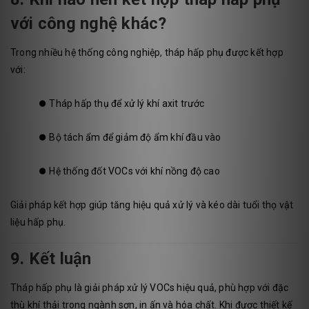
với công nghệ khác?
Trong nhiều hệ thống công nghiệp, tháp hấp phụ được kết hợp
với:
⏺️
Tháp hấp thụ để xử lý khí axit trước
⏺️
Bộ tách ẩm để giảm độ ẩm khí đầu vào
⏺️
Hệ thống đốt VOCs với khí nồng độ cao
Giải pháp kết hợp giúp tăng hiệu quả xử lý và kéo dài tuổi thọ vật
liệu hấp phụ.
9. Kết luận
Tháp hấp phụ là giải pháp xử lý VOCs hiệu quả, phù hợp với đặc
thù khí thải trong ngành sơn, in ấn và hóa chất. Khi được thiết kế