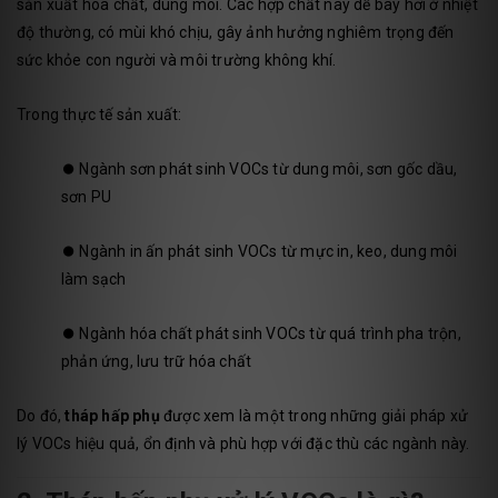
sản xuất hóa chất, dung môi. Các hợp chất này dễ bay hơi ở nhiệt
độ thường, có mùi khó chịu, gây ảnh hưởng nghiêm trọng đến
sức khỏe con người và môi trường không khí.
Trong thực tế sản xuất:
⏺️
Ngành sơn phát sinh VOCs từ dung môi, sơn gốc dầu,
sơn PU
⏺️
Ngành in ấn phát sinh VOCs từ mực in, keo, dung môi
làm sạch
⏺️
Ngành hóa chất phát sinh VOCs từ quá trình pha trộn,
phản ứng, lưu trữ hóa chất
Do đó,
tháp hấp phụ
được xem là một trong những giải pháp xử
lý VOCs hiệu quả, ổn định và phù hợp với đặc thù các ngành này.