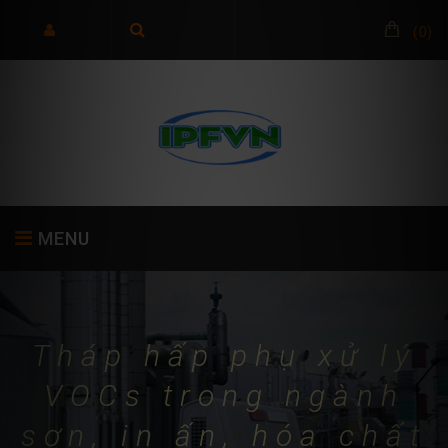
(
0
)
MENU
TRANG CHỦ
GIỚI THIỆU
SẢN PHẨM
Tháp hấp phụ xử lý
VOCs trong ngành
sơn, in ấn, hóa chất