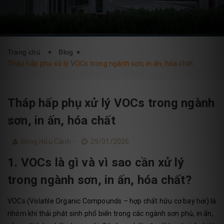
DỊCH VỤ
BLOG
LIÊN HỆ
Trang chủ
Blog
Tháp hấp phụ xử lý VOCs trong ngành sơn, in ấn, hóa chất
Tháp hấp phụ xử lý VOCs trong ngành
sơn, in ấn, hóa chất
Đồng Hữu Cảnh -
29/01/2026
1. VOCs là gì và vì sao cần xử lý
trong ngành sơn, in ấn, hóa chất?
VOCs (Volatile Organic Compounds – hợp chất hữu cơ bay hơi) là
nhóm khí thải phát sinh phổ biến trong các ngành sơn phủ, in ấn,