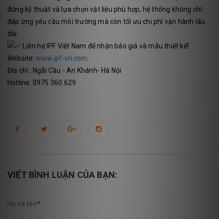
đúng kỹ thuật và lựa chọn vật liệu phù hợp, hệ thống không chỉ
đáp ứng yêu cầu môi trường mà còn tối ưu chi phí vận hành lâu
dài.
Liên hệ IPF Việt Nam để nhận báo giá và mẫu thiết kế!
Website:
www.ipf-vn.com
Địa chỉ : Ngãi Cầu - An Khánh- Hà Nội
Hotline: 0975.360.629
VIẾT BÌNH LUẬN CỦA BẠN:
Họ và tên
*