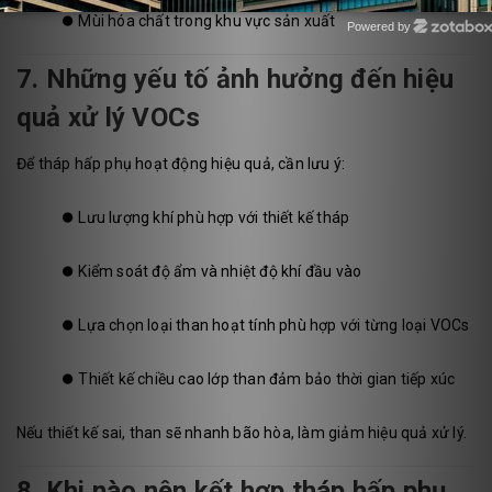
⏺️
Mùi hóa chất trong khu vực sản xuất
Powered by
Zotabox
7. Những yếu tố ảnh hưởng đến hiệu
quả xử lý VOCs
Để tháp hấp phụ hoạt động hiệu quả, cần lưu ý:
⏺️
Lưu lượng khí phù hợp với thiết kế tháp
⏺️
Kiểm soát độ ẩm và nhiệt độ khí đầu vào
⏺️
Lựa chọn loại than hoạt tính phù hợp với từng loại VOCs
⏺️
Thiết kế chiều cao lớp than đảm bảo thời gian tiếp xúc
Nếu thiết kế sai, than sẽ nhanh bão hòa, làm giảm hiệu quả xử lý.
8. Khi nào nên kết hợp tháp hấp phụ