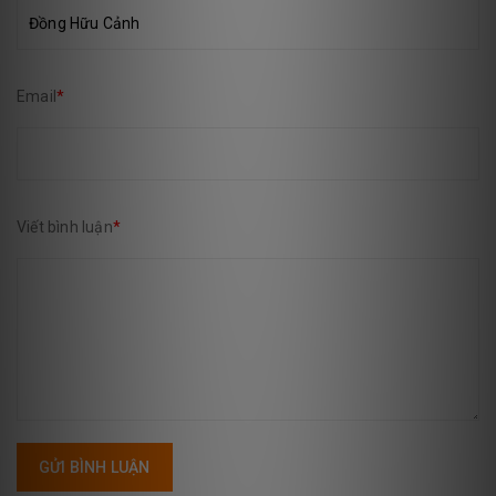
Email
*
Viết bình luận
*
GỬI BÌNH LUẬN