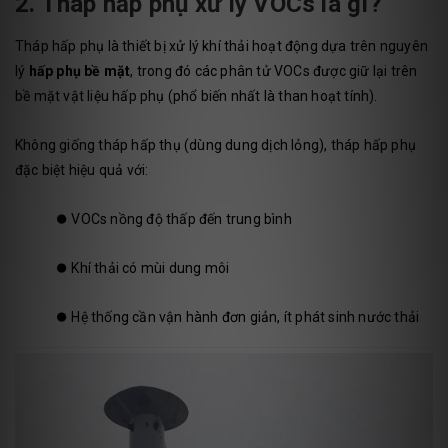
2. Tháp hấp phụ xử lý VOCs là gì?
Tháp hấp phụ là thiết bị xử lý khí thải hoạt động dựa trên nguyên
lý
hấp phụ bề mặt
, trong đó các phân tử VOCs được giữ lại trên
bề mặt vật liệu hấp phụ (phổ biến nhất là than hoạt tính).
Không giống tháp hấp thụ (dùng dung dịch lỏng), tháp hấp phụ
đặc biệt hiệu quả với:
⏺️
VOCs nồng độ thấp đến trung bình
⏺️
Khí thải có mùi dung môi
⏺️
Hệ thống cần vận hành đơn giản, ít phát sinh nước thải