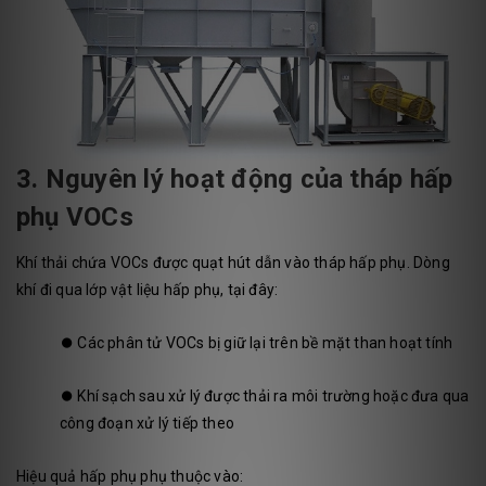
3. Nguyên lý hoạt động của tháp hấp
phụ VOCs
Khí thải chứa VOCs được quạt hút dẫn vào tháp hấp phụ. Dòng
khí đi qua lớp vật liệu hấp phụ, tại đây:
⏺️
Các phân tử VOCs bị giữ lại trên bề mặt than hoạt tính
⏺️
Khí sạch sau xử lý được thải ra môi trường hoặc đưa qua
công đoạn xử lý tiếp theo
Hiệu quả hấp phụ phụ thuộc vào: