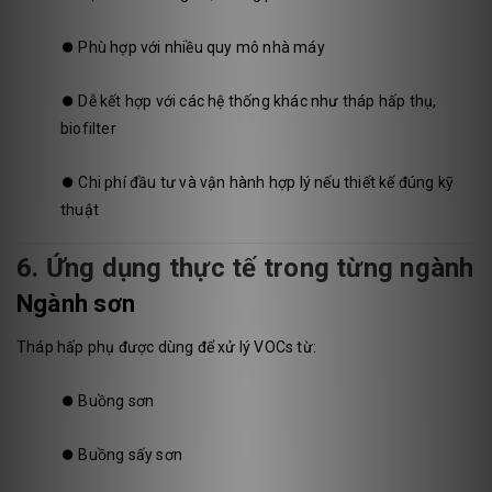
⏺️
Phù hợp với nhiều quy mô nhà máy
⏺️
Dễ kết hợp với các hệ thống khác như tháp hấp thụ,
biofilter
⏺️
Chi phí đầu tư và vận hành hợp lý nếu thiết kế đúng kỹ
thuật
6. Ứng dụng thực tế trong từng ngành
Ngành sơn
Tháp hấp phụ được dùng để xử lý VOCs từ:
⏺️
Buồng sơn
⏺️
Buồng sấy sơn