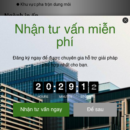
⏺️
Khu vực pha trộn dung môi
Ngành in ấn
Ứng dụng cho:
⏺️
Máy in offset, in bao bì
⏺️
Khu vực sử dụng mực in và dung môi làm sạch
⏺️
Hệ thống hút mùi nhà xưởng
Ngành hóa chất
Tháp hấp phụ xử lý:
⏺️
VOCs từ bồn chứa dung môi
⏺️
Khí thải từ quá trình phản ứng