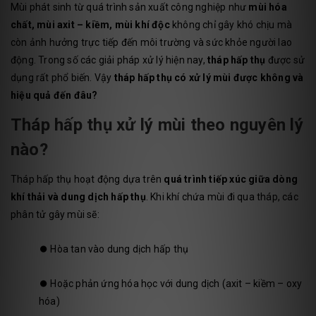
Mùi phát sinh từ quá trình sản xuất công nghiệp như
mùi hóa
chất, mùi axit – kiềm, mùi khí độc
không chỉ gây khó chịu mà
còn ảnh hưởng trực tiếp đến môi trường và sức khỏe người lao
động. Trong số các giải pháp xử lý hiện nay,
tháp hấp thụ
được sử
dụng rất phổ biến. Vậy
tháp hấp thụ có xử lý mùi được không và
hiệu quả đến đâu?
Tháp hấp thụ xử lý mùi theo nguyên lý
nào?
Tháp hấp thụ hoạt động dựa trên
quá trình tiếp xúc giữa dòng
khí thải và dung dịch hấp thụ
. Khi khí chứa mùi đi qua tháp, các
phân tử gây mùi sẽ:
⏺️
Hòa tan vào dung dịch hấp thụ
⏺️
Hoặc phản ứng hóa học với dung dịch (axit – kiềm – oxy
hóa)