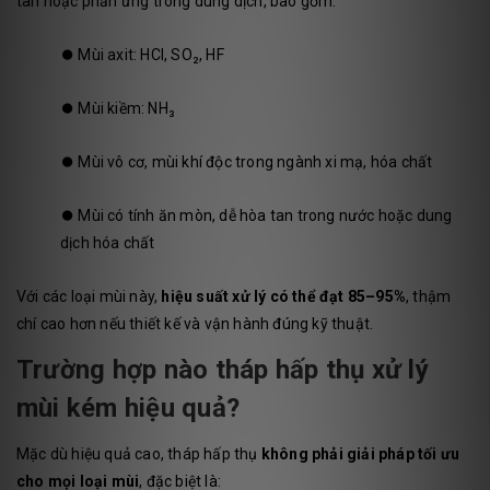
tan hoặc phản ứng trong dung dịch, bao gồm:
⏺️
Mùi axit: HCl, SO₂, HF
⏺️
Mùi kiềm: NH₃
⏺️
Mùi vô cơ, mùi khí độc trong ngành xi mạ, hóa chất
⏺️
Mùi có tính ăn mòn, dễ hòa tan trong nước hoặc dung
dịch hóa chất
Với các loại mùi này,
hiệu suất xử lý có thể đạt 85–95%
, thậm
chí cao hơn nếu thiết kế và vận hành đúng kỹ thuật.
Trường hợp nào tháp hấp thụ xử lý
mùi kém hiệu quả?
Mặc dù hiệu quả cao, tháp hấp thụ
không phải giải pháp tối ưu
cho mọi loại mùi
, đặc biệt là: