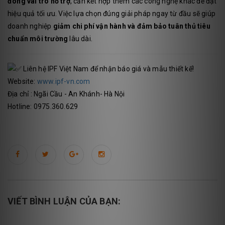
đóng vai trò hỗ trợ
, cần kết hợp thêm các công nghệ khác để đạt
hiệu quả tối ưu. Việc lựa chọn đúng giải pháp ngay từ đầu sẽ giúp
doanh nghiệp
giảm chi phí vận hành và đảm bảo tuân thủ tiêu
chuẩn môi trường
lâu dài.
Liên hệ IPF Việt Nam để nhận báo giá và mẫu thiết kế!
Website:
www.ipf-vn.com
Địa chỉ : Ngãi Cầu - An Khánh- Hà Nội
Hotline: 0975.360.629
VIẾT BÌNH LUẬN CỦA BẠN: