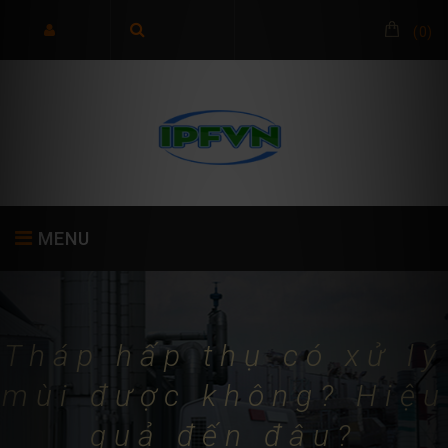
(
0
)
MENU
TRANG CHỦ
GIỚI THIỆU
SẢN PHẨM
Tháp hấp thụ có xử lý
mùi được không? Hiệu
quả đến đâu?