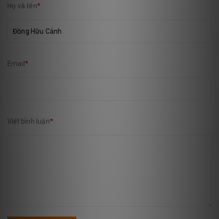
Họ và tên
*
Email
*
Viết bình luận
*