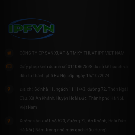
CÔNG TY CP SẢN XUẤT & TM KỸ THUẬT IPF VIỆT NAM
Giấy phép kinh doanh số 0110862598 do sở kế hoạch và
đầu tư thành phố Hà Nội cấp ngày 15/10/2024
Địa chỉ: Số nhà 11, ngách 1111/43, đường 72, Thôn Ngãi
Cầu, Xã An Khánh, Huyện Hoài Đức, Thành phố Hà Nội,
Việt Nam
Xưởng sản xuất: số 520, đường 72, An Khánh, Hoài Đức,
Hà Nội ( Nằm trong nhà máy gạch Hữu Hưng)