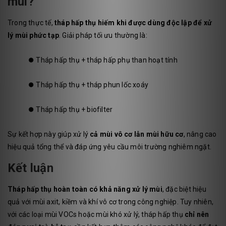
mùi?
Trong thực tế,
tháp hấp thụ hiếm khi được dùng độc lập để xử
lý mùi phức tạp
. Giải pháp tối ưu thường là:
⏺️
Tháp hấp thụ + tháp hấp phụ than hoạt tính
⏺️
Tháp hấp thụ + tháp phun lốc xoáy
⏺️
Tháp hấp thụ + biofilter
Sự kết hợp này giúp xử lý
cả mùi vô cơ lẫn mùi hữu cơ
, nâng cao
hiệu quả tổng thể và đáp ứng yêu cầu môi trường nghiêm ngặt.
Kết luận
Tháp hấp thụ hoàn toàn có khả năng xử lý mùi
, đặc biệt hiệu
quả với mùi axit, kiềm và khí vô cơ trong công nghiệp. Tuy nhiên,
với các loại mùi VOCs hoặc mùi khó xử lý, tháp hấp thụ
chỉ nên