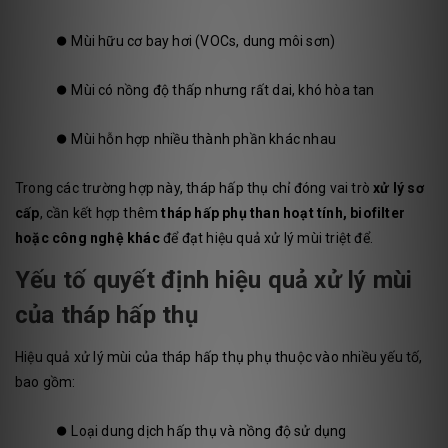
⏺️
Mùi hữu cơ bay hơi (VOCs, dung môi sơn)
⏺️
Mùi có nồng độ thấp nhưng rất dai, khó hòa tan
⏺️
Mùi hỗn hợp nhiều thành phần khác nhau
Trong các trường hợp này, tháp hấp thụ chỉ đóng vai trò
xử lý sơ
cấp
, cần kết hợp thêm
tháp hấp phụ than hoạt tính, biofilter
hoặc công nghệ khác
để đạt hiệu quả xử lý mùi triệt để.
Yếu tố quyết định hiệu quả xử lý mùi
của tháp hấp thụ
Hiệu quả xử lý mùi của tháp hấp thụ phụ thuộc vào nhiều yếu tố,
bao gồm:
⏺️
Loại dung dịch hấp thụ và nồng độ sử dụng