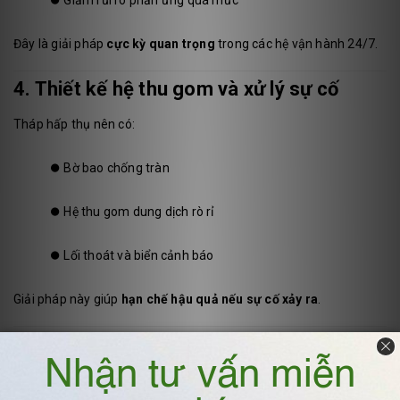
Đây là giải pháp
cực kỳ quan trọng
trong các hệ vận hành 24/7.
4. Thiết kế hệ thu gom và xử lý sự cố
Tháp hấp thụ nên có:
⏺️
Bờ bao chống tràn
⏺️
Hệ thu gom dung dịch rò rỉ
⏺️
Lối thoát và biển cảnh báo
Giải pháp này giúp
hạn chế hậu quả nếu sự cố xảy ra
.
5. Đào tạo và quy trình vận hành an toàn
Ngay cả hệ thống tốt cũng cần: