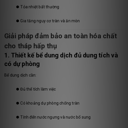
⏺️
Tỏa nhiệt bất thường
⏺️
Gia tăng nguy cơ tràn và ăn mòn
Giải pháp đảm bảo an toàn hóa chất
cho tháp hấp thụ
1. Thiết kế bể dung dịch đủ dung tích và
có dự phòng
Bể dung dịch cần:
⏺️
Đủ thể tích làm việc
⏺️
Có khoảng dự phòng chống tràn
⏺️
Tính đến nước ngưng và nước bổ sung