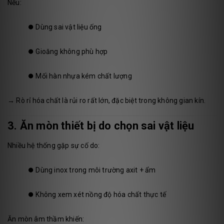
Nếu:
⏺️
Dùng sai vật liệu ống
⏺️
Gioăng không phù hợp
⏺️
Mối hàn nhựa kém chất lượng
→ Rò rỉ hóa chất là rủi ro rất lớn, đặc biệt trong không gian kín.
3. Ăn mòn thiết bị do chọn sai vật liệu
Nhiều hệ thống gặp sự cố do:
⏺️
Dùng inox trong môi trường axit + ẩm
⏺️
Không xem xét nồng độ hóa chất thực tế
Ăn mòn âm thầm khiến: