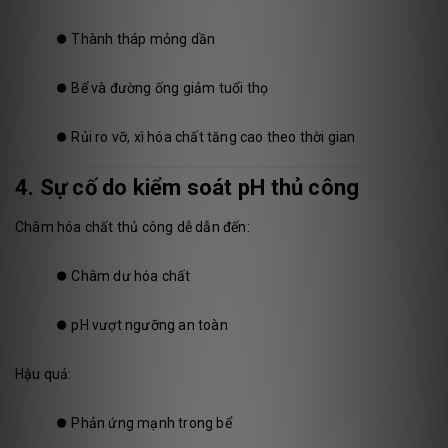
⏺️
Thành tháp mỏng dần
⏺️
Bể và đường ống giảm tuổi thọ
⏺️
Rủi ro vỡ, xì hóa chất tăng cao theo thời gian
4. Sự cố do kiểm soát pH thủ công
Châm hóa chất thủ công dễ dẫn đến:
⏺️
Châm dư hóa chất
⏺️
pH vượt ngưỡng an toàn
Hậu quả:
⏺️
Phản ứng mạnh trong bể