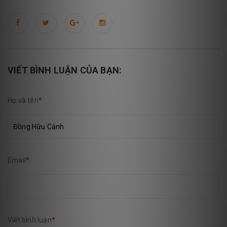
VIẾT BÌNH LUẬN CỦA BẠN:
Họ và tên
*
Email
*
Viết bình luận
*