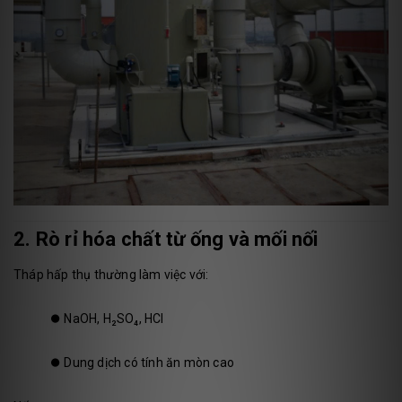
2. Rò rỉ hóa chất từ ống và mối nối
Tháp hấp thụ thường làm việc với:
⏺️
NaOH, H₂SO₄, HCl
⏺️
Dung dịch có tính ăn mòn cao