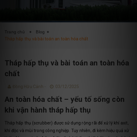
DỊCH VỤ
BLOG
LIÊN HỆ
Trang chủ
Blog
Tháp hấp thụ và bài toán an toàn hóa chất
Tháp hấp thụ và bài toán an toàn hóa
chất
Đồng Hữu Cảnh -
03/12/2025
An toàn hóa chất – yếu tố sống còn
khi vận hành tháp hấp thụ
Tháp hấp thụ (scrubber) được sử dụng rộng rãi để xử lý khí axit,
khí độc và mùi trong công nghiệp. Tuy nhiên, đi kèm hiệu quả xử