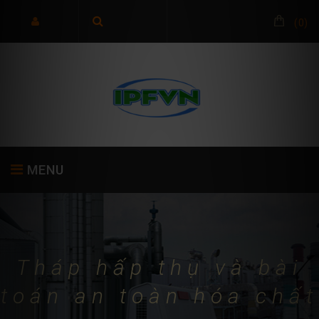
(
0
)
MENU
TRANG CHỦ
GIỚI THIỆU
SẢN PHẨM
Tháp hấp thụ và bài
toán an toàn hóa chất