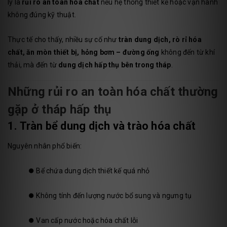
lý là
rủi ro an toàn hóa chất
nếu hệ thống thiết kế hoặc vận hành
không đúng kỹ thuật.
Thực tế cho thấy, nhiều sự cố như
tràn dung dịch, rò rỉ hóa
chất, ăn mòn thiết bị, hỏng bơm – đường ống
không đến từ khí
thải, mà đến từ
dung dịch hấp thụ bên trong tháp
.
Những rủi ro an toàn hóa chất thường
gặp ở tháp hấp thụ
1. Tràn bể dung dịch và trào hóa chất
Nguyên nhân phổ biến:
⏺️
Bể chứa dung dịch thiết kế quá nhỏ
⏺️
Không tính đến lượng nước bổ sung và ngưng tụ
⏺️
Van cấp nước hoặc hóa chất lỗi