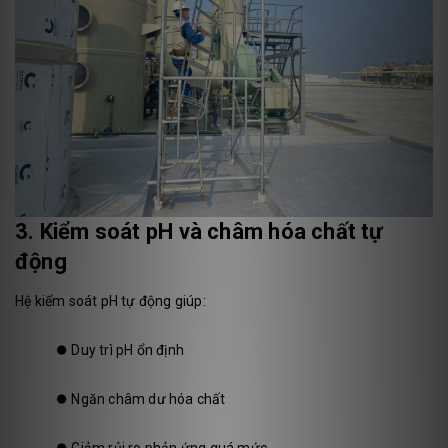
3. Kiểm soát pH và châm hóa chất tự
động
Hệ kiểm soát pH tự động giúp:
⏺️
Duy trì pH ổn định
⏺️
Ngăn châm dư hóa chất
⏺️
Giảm rủi ro phản ứng quá mức