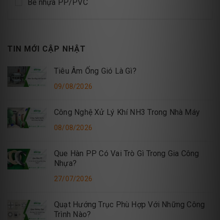
Bể nhựa PP/PVC
TIN MỚI CẬP NHẬT
Tiêu Âm Ống Gió Là Gì?
09/08/2026
Công Nghệ Xử Lý Khí NH3 Trong Nhà Máy
08/08/2026
Que Hàn PP Có Vai Trò Gì Trong Gia Công
Nhựa?
27/07/2026
Quạt Hướng Trục Phù Hợp Với Những Công
Trình Nào?