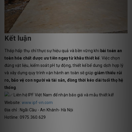
Kết luận
Tháp hấp thụ chỉ thực sự hiệu quả và bền vững khi
bài toán an
toàn hóa chất được ưu tiên ngay từ khâu thiết kế
. Việc chọn
đúng vật liệu, kiểm soát pH tự động, thiết kế bể dung dịch hợp lý
và xây dựng quy trình vận hành an toàn sẽ giúp
giảm thiểu rủi
ro, bảo vệ con người và tài sản, đồng thời kéo dài tuổi thọ hệ
thống
.
Liên hệ IPF Việt Nam để nhận báo giá và mẫu thiết kế!
Website:
www.ipf-vn.com
Địa chỉ : Ngãi Cầu - An Khánh- Hà Nội
Hotline: 0975.360.629