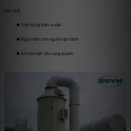
Hậu quả:
⏺️
Tràn dung dịch ra sàn
⏺️
Nguy hiểm cho người vận hành
⏺️
Ăn mòn kết cấu xung quanh