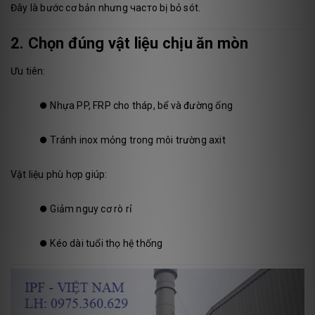
Đây là bước cơ bản nhưng часто bị bỏ sót.
2. Chọn đúng vật liệu chịu ăn mòn
Ưu tiên:
⏺️
Nhựa PP, FRP cho tháp, bể và đường ống
⏺️
Tránh inox mỏng trong môi trường axit
Vật liệu phù hợp giúp:
⏺️
Giảm nguy cơ rò rỉ
⏺️
Kéo dài tuổi thọ hệ thống