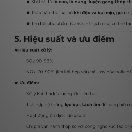
⏺️ Khí thải từ
lò cao, lò nung, luyện gang thép
ch
⏺️ Tháp hấp thụ loại bỏ
khí độc và bụi mịn
, giảm n
⏺️ Thu hồi phụ phẩm (CaSO₄ – thạch cao) có thể tá
5. Hiệu suất và ưu điểm
⏺️
Hiệu suất xử lý:
SO₂: 90–98%
NOx: 70–90% (khi kết hợp với chất oxy hóa hoặc hấ
⏺️
Ưu điểm:
Xử lý khí thải lưu lượng lớn, liên tục.
Tích hợp hệ thống
lọc bụi, tách ẩm
để nâng hiệu q
Hoạt động ổn định, dễ bảo trì.
Chi phí vận hành thấp so với công nghệ xúc tác chọ