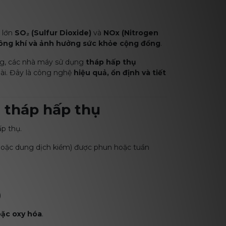
 lớn
SO₂ (Sulfur Dioxide)
và
NOx (Nitrogen
hông khí và ảnh hưởng sức khỏe cộng đồng
.
ờng, các nhà máy sử dụng
tháp hấp thụ
oài. Đây là công nghệ
hiệu quả, ổn định và tiết
 tháp hấp thụ
p thụ.
 hoặc dung dịch kiềm) được phun hoặc tuần
)
oặc oxy hóa
.