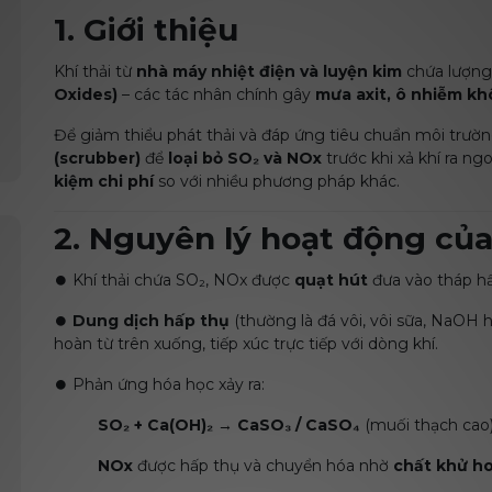
1. Giới thiệu
Khí thải từ
nhà máy nhiệt điện và luyện kim
chứa lượng
Oxides)
– các tác nhân chính gây
mưa axit, ô nhiễm k
Để giảm thiểu phát thải và đáp ứng tiêu chuẩn môi trư
(scrubber)
để
loại bỏ SO₂ và NOx
trước khi xả khí ra ng
kiệm chi phí
so với nhiều phương pháp khác.
2. Nguyên lý hoạt động của
⏺️ Khí thải chứa SO₂, NOx được
quạt hút
đưa vào tháp hấ
⏺️
Dung dịch hấp thụ
(thường là đá vôi, vôi sữa, NaOH
hoàn từ trên xuống, tiếp xúc trực tiếp với dòng khí.
⏺️ Phản ứng hóa học xảy ra:
SO₂ + Ca(OH)₂ → CaSO₃ / CaSO₄
(muối thạch cao
NOx
được hấp thụ và chuyển hóa nhờ
chất khử h