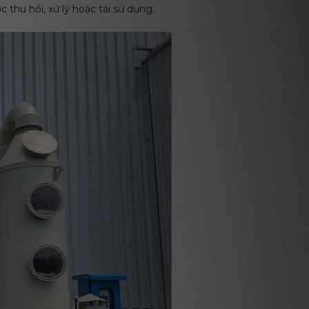
 thu hồi, xử lý hoặc tái sử dụng.