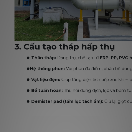
3. Cấu tạo tháp hấp thụ
⏺️
Thân tháp:
Dạng trụ, chế tạo từ
FRP, PP, PVC 
⏺️
Hệ thống phun:
Vòi phun đa điểm, phân bố dung d
⏺️
Vật liệu đệm:
Giúp tăng diện tích tiếp xúc khí – 
⏺️
Bể tuần hoàn:
Thu hồi dung dịch, lọc và bơm tu
⏺️
Demister pad (tấm lọc tách ẩm):
Giữ lại giọt d