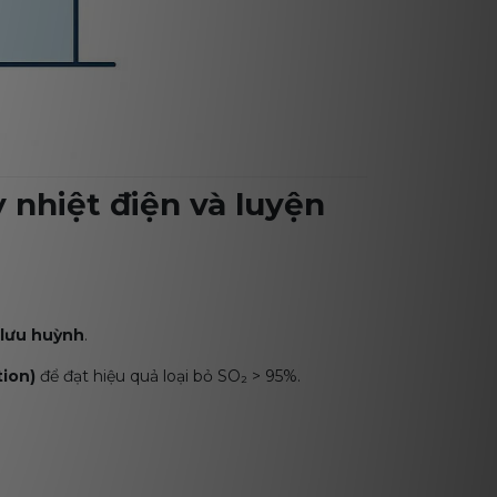
 nhiệt điện và luyện
 lưu huỳnh
.
tion)
để đạt hiệu quả loại bỏ SO₂ > 95%.