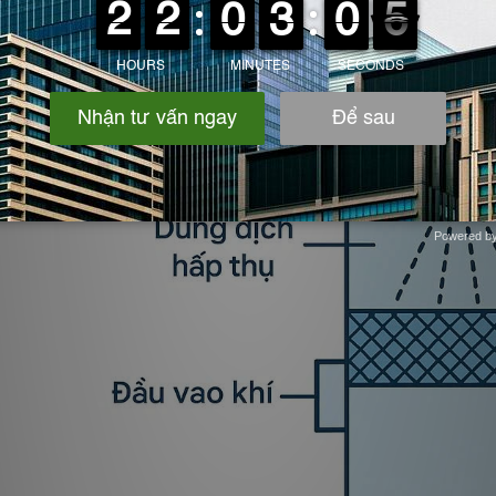
Powered b
Zotabox