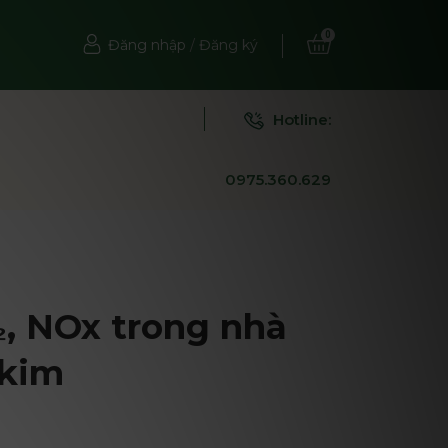
0
Đăng nhập
/
Đăng ký
Hotline:
0975.360.629
₂, NOx trong nhà
 kim