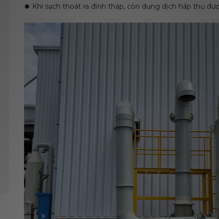
⏺️ Khí sạch thoát ra đỉnh tháp, còn dung dịch hấp thụ được