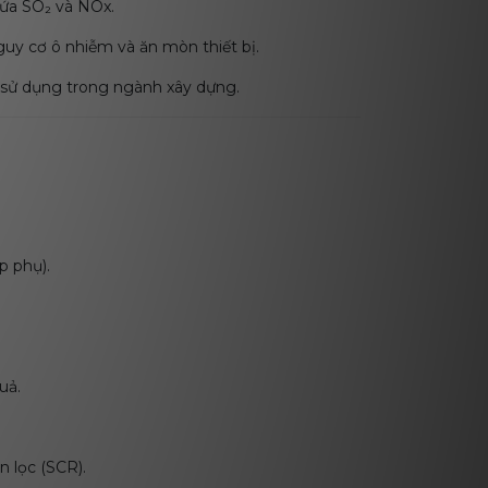
ứa SO₂ và NOx.
guy cơ ô nhiễm và ăn mòn thiết bị.
i sử dụng trong ngành xây dựng.
p phụ).
uả.
n lọc (SCR).