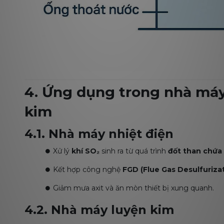
4. Ứng dụng trong nhà máy
kim
4.1. Nhà máy nhiệt điện
⏺️ Xử lý
khí SO₂
sinh ra từ quá trình
đốt than chứa
⏺️ Kết hợp công nghệ
FGD (Flue Gas Desulfuriza
⏺️ Giảm mưa axit và ăn mòn thiết bị xung quanh.
4.2. Nhà máy luyện kim