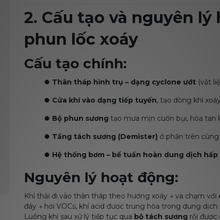
2. Cấu tạo và nguyên lý
phun lốc xoáy
Cấu tạo chính:
⏺️
Thân tháp hình trụ – dạng cyclone ướt
(vật li
⏺️
Cửa khí vào dạng tiếp tuyến
, tạo dòng khí xoá
⏺️
Bộ phun sương
tạo mưa mịn cuốn bụi, hòa tan k
⏺️
Tầng tách sương (Demister)
ở phần trên cùng 
⏺️
Hệ thống bơm – bể tuần hoàn dung dịch hấp
Nguyên lý hoạt động:
Khí thải đi vào thân tháp theo hướng xoáy → va chạm với
đáy → hơi VOCs, khí acid được trung hòa trong dung dịch 
Luồng khí sau xử lý tiếp tục qua
bộ tách sương
rồi được 