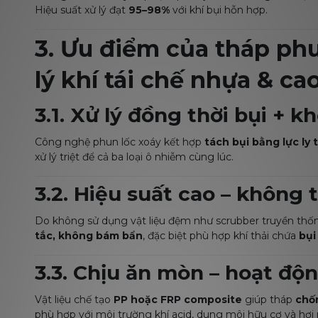
Hiệu suất xử lý đạt
95–98%
với khí bụi hỗn hợp.
3. Ưu điểm của tháp phu
lý khí tái chế nhựa & ca
3.1. Xử lý đồng thời bụi + k
Công nghệ phun lốc xoáy kết hợp
tách bụi bằng lực ly
xử lý triệt để cả ba loại ô nhiễm cùng lúc.
3.2. Hiệu suất cao – không
Do không sử dụng vật liệu đệm như scrubber truyền thố
tắc, không bám bẩn
, đặc biệt phù hợp khí thải chứa
bụi
3.3. Chịu ăn mòn – hoạt độ
Vật liệu chế tạo
PP hoặc FRP composite
giúp tháp
chố
phù hợp với môi trường khí acid, dung môi hữu cơ và hơi