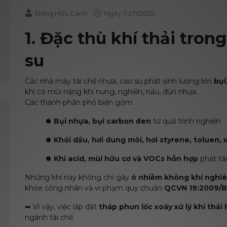
Đồng Hữu Cảnh
Ngày
03/11/2025
1. Đặc thù khí thải tron
su
Các nhà máy tái chế nhựa, cao su phát sinh lượng lớn
bụi
khí có mùi nặng khi nung, nghiền, nấu, đùn nhựa.
Các thành phần phổ biến gồm:
⏺️
Bụi nhựa, bụi carbon đen
từ quá trình nghiền.
⏺️
Khói dầu, hơi dung môi, hơi styrene, toluen, 
⏺️
Khí acid, mùi hữu cơ và VOCs hỗn hợp
phát tá
Những khí này không chỉ gây
ô nhiễm không khí nghi
khỏe công nhân và vi phạm quy chuẩn
QCVN 19:2009/
➡ Vì vậy, việc lắp đặt
tháp phun lốc xoáy xử lý khí thải
ngành tái chế.