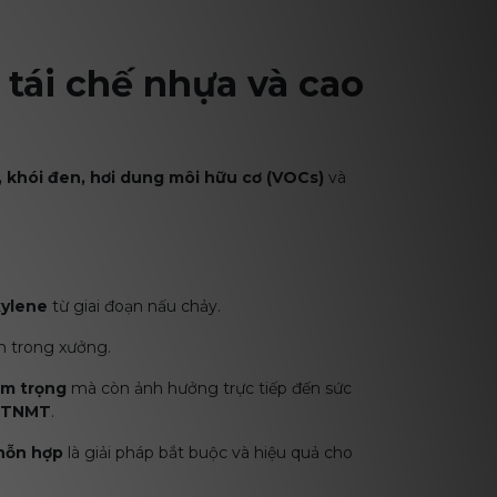
g tái chế nhựa và cao
, khói đen, hơi dung môi hữu cơ (VOCs)
và
xylene
từ giai đoạn nấu chảy.
n trong xưởng.
êm trọng
mà còn ảnh hưởng trực tiếp đến sức
BTNMT
.
 hỗn hợp
là giải pháp bắt buộc và hiệu quả cho