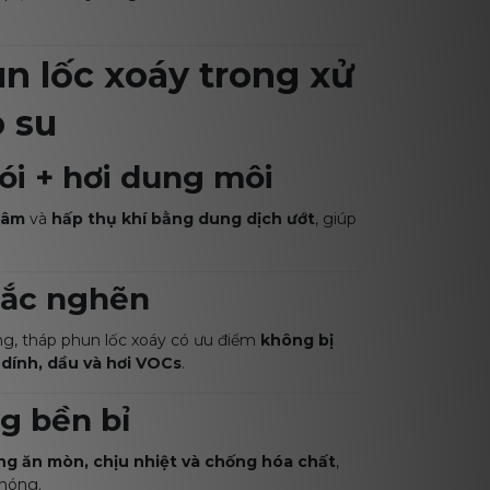
n lốc xoáy trong xử
o su
hói + hơi dung môi
 tâm
và
hấp thụ khí bằng dung dịch ướt
, giúp
 tắc nghẽn
ng, tháp phun lốc xoáy có ưu điểm
không bị
 dính, dầu và hơi VOCs
.
ng bền bỉ
ng ăn mòn, chịu nhiệt và chống hóa chất
,
 nóng.