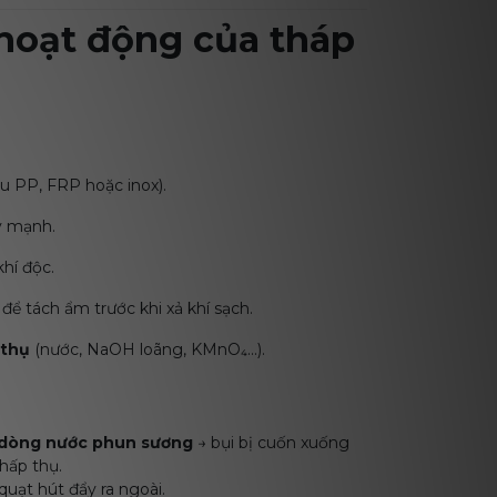
 hoạt động của tháp
ệu PP, FRP hoặc inox).
y mạnh.
hí độc.
để tách ẩm trước khi xả khí sạch.
 thụ
(nước, NaOH loãng, KMnO₄...).
dòng nước phun sương
→ bụi bị cuốn xuống
hấp thụ.
quạt hút đẩy ra ngoài.