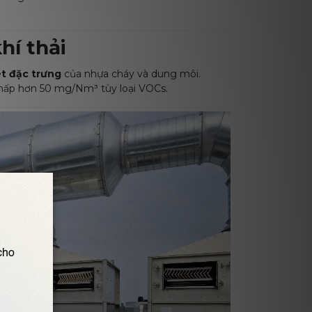
hí thải
t đặc trưng
của nhựa cháy và dung môi.
hấp hơn 50 mg/Nm³ tùy loại VOCs.