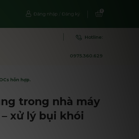
0
Đăng nhập
/
Đăng ký
Hotline:
0975.360.629
VOCs hỗn hợp.
ùng trong nhà máy
– xử lý bụi khói