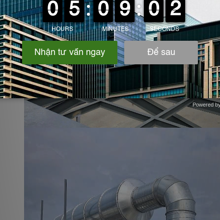
Powered b
Zotabox