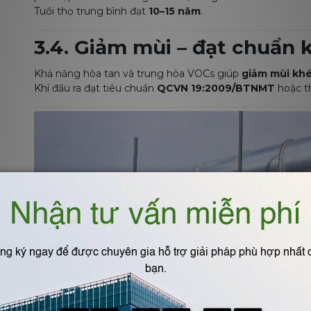
Tuổi thọ trung bình đạt
10–15 năm
.
3.4. Giảm mùi – đạt chuẩn k
Khả năng hòa tan và trung hòa VOCs giúp
giảm mùi khé
Khí đầu ra đạt tiêu chuẩn
QCVN 19:2009/BTNMT
hoặc t