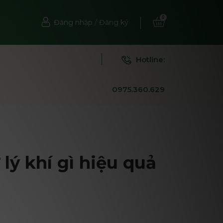
0
Đăng nhập
/
Đăng ký
Hotline:
0975.360.629
lý khí gì hiệu quả