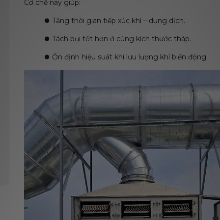
Cơ chế này giúp:
⏺️
Tăng thời gian tiếp xúc khí – dung dịch.
⏺️
Tách bụi tốt hơn ở cùng kích thước tháp.
⏺️
Ổn định hiệu suất khi lưu lượng khí biến động.