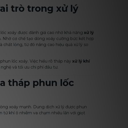
i trò trong xử lý
n lốc xoáy được đánh giá cao nhờ khả năng
xử lý
nh. Nhờ cơ chế tạo dòng xoáy cưỡng bức kết hợp
à chất lỏng, từ đó nâng cao hiệu quả xử lý so
 phun lốc xoáy. Việc hiểu rõ tháp này
xử lý khí
ghệ và tối ưu chi phí đầu tư.
a tháp phun lốc
 dòng xoáy mạnh. Dung dịch xử lý được phun
 tử khí ô nhiễm va chạm nhiều lần với giọt