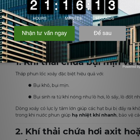
Tháp phun lốc xoáy xử l
loại khí nào?
1. Khí thải chứa bụi mịn và
Powered b
Zotabox
Tháp phun lốc xoáy đặc biệt hiệu quả với:
⏺️
Bụi khô, bụi mịn.
⏺️
Bụi sinh ra từ khí nóng như lò hơi, lò sấy, lò đốt nh
Dòng xoáy có lực ly tâm lớn giúp các hạt bụi bị đẩy ra khỏ
trong khi nước phun giúp
hạ nhiệt khí nhanh
, bảo vệ cá
2. Khí thải chứa hơi axit h