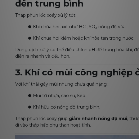
đến trung bình
Tháp phun lốc xoáy xử lý tốt:
⏺️
Khí chứa hơi axit như HCl, SO₂ nồng độ vừa.
⏺️
Khí chứa hơi kiềm hoặc khí hòa tan trong nước.
Dung dịch xử lý có thể điều chỉnh pH để trung hòa khí, 
diễn ra nhanh và đều hơn.
3. Khí có mùi công nghiệp 
Với khí thải gây mùi nhưng chưa quá nặng:
⏺️
Mùi từ nhựa, cao su, keo.
⏺️
Khí hữu cơ nồng độ trung bình.
Tháp phun lốc xoáy giúp
giảm nhanh nồng độ mùi
, thư
đi vào tháp hấp phụ than hoạt tính.