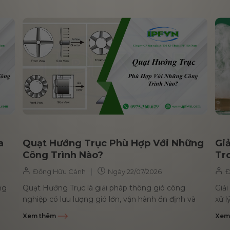
a
Quạt Hướng Trục Phù Hợp Với Những
Giả
Công Trình Nào?
Tr
|
Đồng Hữu Cảnh
Ngày
22/07/2026
Đ
ng
Quạt Hướng Trục là giải pháp thông gió công
Giải
nghiệp có lưu lượng gió lớn, vận hành ổn định và
xử l
phù hợp với nhiều loại...
hút 
Xem thêm
Xem