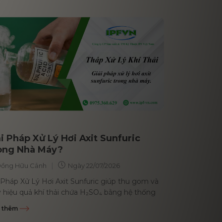
i Pháp Xử Lý Hơi Axit Sunfuric
ong Nhà Máy?
|
ồng Hữu Cảnh
Ngày
22/07/2026
 Pháp Xử Lý Hơi Axit Sunfuric giúp thu gom và
ý hiệu quả khí thải chứa H₂SO₄ bằng hệ thống
khí, tháp...
 thêm