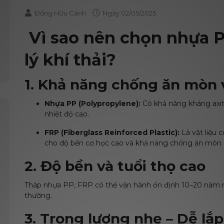
Đồng Hữu Cảnh
Ngày
02/05/2025
Vì sao nên chọn nhựa P
lý khí thải?
1. Khả năng chống ăn mòn v
Nhựa PP (Polypropylene):
Có khả năng kháng axit,
nhiệt độ cao.
FRP (Fiberglass Reinforced Plastic):
Là vật liệu 
cho độ bền cơ học cao và khả năng chống ăn mòn g
2. Độ bền và tuổi thọ cao
Tháp nhựa PP, FRP có thể vận hành ổn định 10–20 năm m
thường.
3. Trọng lượng nhẹ – Dễ lắp