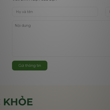
Gửi thông tin
 KHỎE