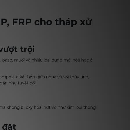
P, FRP cho tháp xử
ượt trội
 bazơ, muối và nhiều loại dung môi hóa học ở
composite kết hợp giữa nhựa và sợi thủy tinh,
ần như tuyệt đối.
à không bị oxy hóa, nứt vỡ như kim loại thông
 đặt