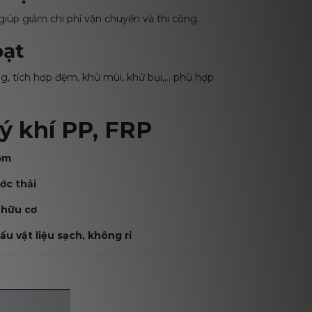
giúp giảm chi phí vận chuyển và thi công.
oạt
g, tích hợp đệm, khử mùi, khử bụi,… phù hợp
ý khí PP, FRP
uộm
ước thải
 hữu cơ
u vật liệu sạch, không rỉ