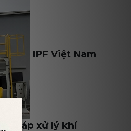
IPF Việt Nam
ặt tháp xử lý khí