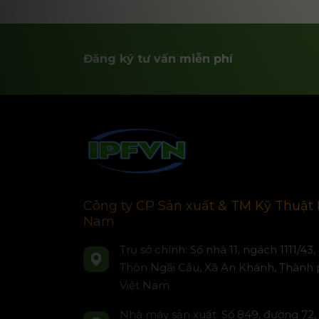
Đăng ký tư vấn miễn phí
Công ty CP Sản xuất & TM Kỹ Thuật 
Nam
Trụ sở chính: Số nhà 11, ngách 1111/43
Thôn Ngãi Cầu, Xã An Khánh, Thành 
Việt Nam
Nhà máy sản xuất: Số 849, đường 72,