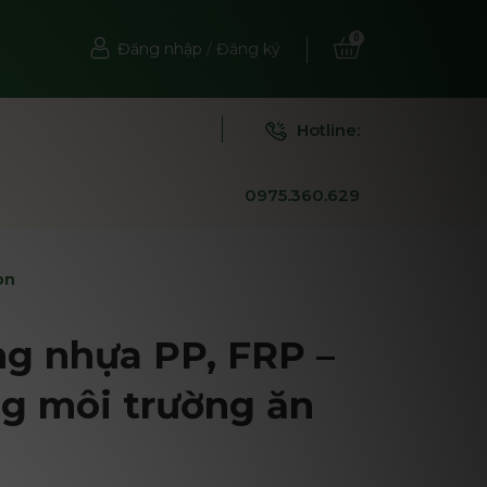
0
Đăng nhập
/
Đăng ký
Hotline:
0975.360.629
òn
ng nhựa PP, FRP –
ng môi trường ăn