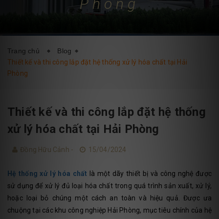
Phòng
DỊCH VỤ
BLOG
LIÊN HỆ
Trang chủ
Blog
Thiết kế và thi công lắp đặt hệ thống xử lý hóa chất tại Hải
Phòng
Thiết kế và thi công lắp đặt hệ thống
xử lý hóa chất tại Hải Phòng
Đồng Hữu Cảnh -
15/04/2024
Hệ thống xử lý hóa chất
là một dãy thiết bị và công nghệ được
sử dụng để xử lý đủ loại hóa chất trong quá trình sản xuất, xử lý,
hoặc loại bỏ chúng một cách an toàn và hiệu quả. Được ưa
chuộng tại các khu công nghiệp Hải Phòng, mục tiêu chính của hệ