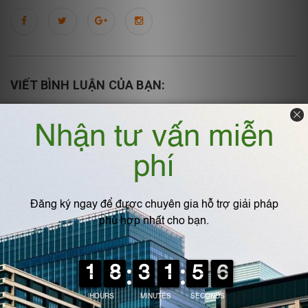
VIẾT BÌNH LUẬN CỦA BẠN:
Họ và tên
*
Email
*
Viết bình luận
*