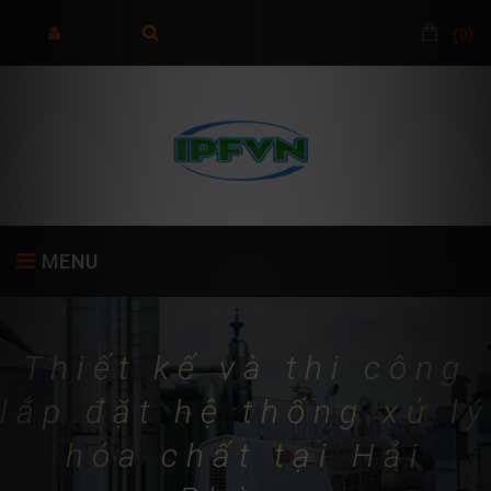
(
0
)
MENU
Thiết kế và thi công
TRANG CHỦ
GIỚI THIỆU
SẢN PHẨM
lắp đặt hệ thống xử lý
hóa chất tại Hải