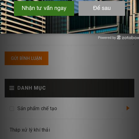
Powered by
Zotabox
GỬI BÌNH LUẬN
DANH MỤC
Sản phẩm chế tạo
Tháp xử lý khí thải