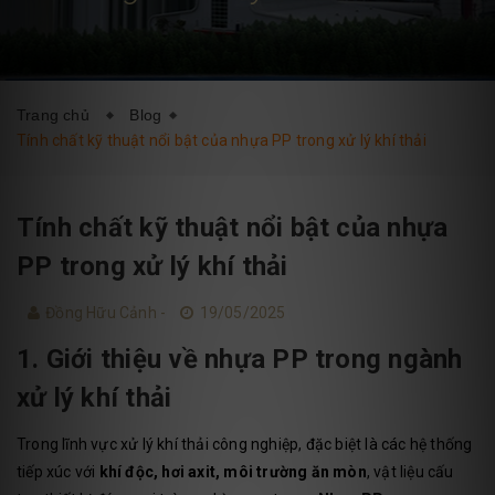
DỊCH VỤ
BLOG
LIÊN HỆ
Trang chủ
Blog
Tính chất kỹ thuật nổi bật của nhựa PP trong xử lý khí thải
Tính chất kỹ thuật nổi bật của nhựa
PP trong xử lý khí thải
Đồng Hữu Cảnh -
19/05/2025
1. Giới thiệu về nhựa PP trong ngành
xử lý khí thải
Trong lĩnh vực xử lý khí thải công nghiệp, đặc biệt là các hệ thống
tiếp xúc với
khí độc, hơi axit, môi trường ăn mòn
, vật liệu cấu