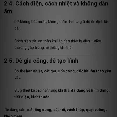
2.4. Cách điện, cách nhiệt và không dẫn
ẩm
PP không hút nước, không thấm hơi → giữ độ ổn định lâu
dài
Cách điện tốt, an toàn khi lắp gần thiết bị điện – điều
thường gặp trong hệ thống khí thải
2.5. Dễ gia công, dễ tạo hình
Có thể
hàn nhiệt, cắt gọt, uốn cong, đúc khuôn theo yêu
cầu
Giúp thiết kế các hệ thống khí thải
đa dạng về hình dáng,
tiết diện, kích thước
Dễ dàng sản xuất
ống cong, cút nối, vách tháp, quạt vuông,
khớp mềm...