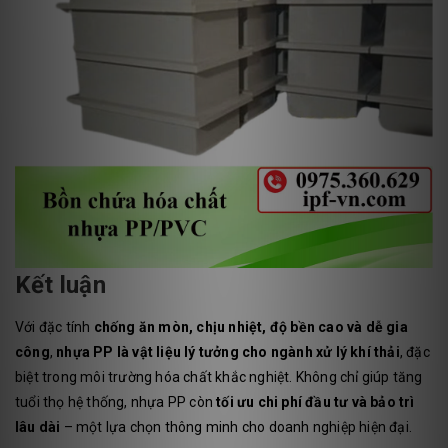
Kết luận
Với đặc tính
chống ăn mòn, chịu nhiệt, độ bền cao và dễ gia
công
,
nhựa PP là vật liệu lý tưởng cho ngành xử lý khí thải
, đặc
biệt trong môi trường hóa chất khắc nghiệt. Không chỉ giúp tăng
tuổi thọ hệ thống, nhựa PP còn
tối ưu chi phí đầu tư và bảo trì
lâu dài
– một lựa chọn thông minh cho doanh nghiệp hiện đại.