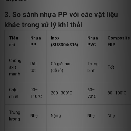
3. So sánh nhựa PP với các vật liệu
khác trong xử lý khí thải
Tiêu
Nhựa
Inox
Nhựa
Composite
chí
PP
(SUS304/316)
PVC
FRP
Chống
Rất
Có giới hạn
Trung
axit
Tốt
tốt
(dễ rỗ)
bình
mạnh
Chịu
90–
60–
200–300°C
80–100°C
nhiệt
110°C
70°C
Trọng
Nhẹ
Nặng
Nhẹ
Nhẹ
lượng