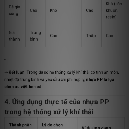
Khó (cần
Dễ gia
Cao
Khó
Cao
khuôn,
công
resin)
Giá
Trung
Cao
Thấp
Cao
thành
bình
⇒ Kết luận:
Trong đa số hệ thống xử lý khí thải có tính ăn mòn,
nhiệt độ trung bình và yêu cầu chi phí hợp lý,
nhựa PP là lựa
chọn ưu việt hơn cả.
4. Ứng dụng thực tế của nhựa PP
trong hệ thống xử lý khí thải
Thành phần
Lý do chọn
Ví dụ ứng dụng