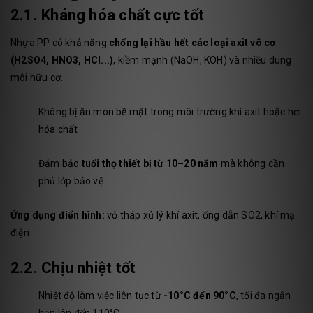
2.1. Kháng hóa chất cực tốt
Nhựa PP có khả năng
chống lại hầu hết các loại axit vô cơ
(H2SO4, HNO3, HCl...)
, kiềm mạnh (NaOH, KOH) và nhiều dung
môi hữu cơ.
Không bị ăn mòn bề mặt trong môi trường khí axit hoặc hơi
hóa chất
Đảm bảo
tuổi thọ thiết bị từ 10–20 năm
mà không cần
phủ lớp bảo vệ
Ứng dụng điển hình:
vỏ tháp xử lý khí axit, ống dẫn SO2, khí mạ
điện
2.2. Chịu nhiệt tốt
Nhiệt độ làm việc liên tục từ
-10°C đến 90°C
, tối đa ngắn