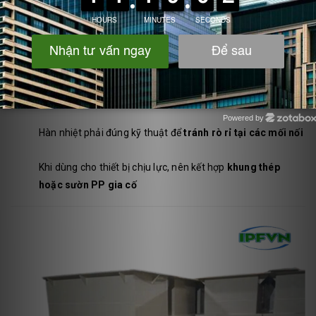
Không sử dụng với dung môi clo, halogen mạnh hoặc
nhiệt độ > 120°C liên tục
Khi đặt ngoài trời cần bọc FRP hoặc sơn chống UV
để
tránh lão hóa vật liệu
Powered by
Zotabox
Hàn nhiệt phải đúng kỹ thuật để
tránh rò rỉ tại các mối nối
Khi dùng cho thiết bị chịu lực, nên kết hợp
khung thép
hoặc sườn PP gia cố