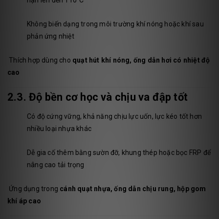
hạn lên đến 110°C
Không biến dạng trong môi trường khí nóng hoặc khí sau
phản ứng nhiệt
Thích hợp dùng cho
quạt hút khí nóng, ống dẫn hơi có nhiệt độ
cao
2.3. Độ bền cơ học và chịu va đập tốt
Có độ cứng vững, khả năng chịu lực uốn, lực kéo tốt hơn
nhiều loại nhựa khác
Dễ gia cố thêm bằng sườn đỡ, khung thép hoặc bọc FRP để
nâng cao tải trọng
Ứng dụng trong
cánh quạt nhựa, ống dẫn chịu rung, hộp gom
khí áp cao