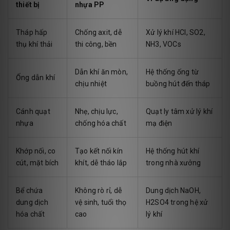
thiết bị
nhựa PP
Tháp hấp
Chống axit, dễ
Xử lý khí HCl, SO2,
thụ khí thải
thi công, bền
NH3, VOCs
Dẫn khí ăn mòn,
Hệ thống ống từ
Ống dẫn khí
chịu nhiệt
buồng hút đến tháp
Cánh quạt
Nhẹ, chịu lực,
Quạt ly tâm xử lý khí
nhựa
chống hóa chất
mạ điện
Khớp nối, co
Tạo kết nối kín
Hệ thống hút khí
cút, mặt bích
khít, dễ tháo lắp
trong nhà xưởng
Bể chứa
Không rò rỉ, dễ
Dung dịch NaOH,
dung dịch
vệ sinh, tuổi thọ
H2SO4 trong hệ xử
hóa chất
cao
lý khí