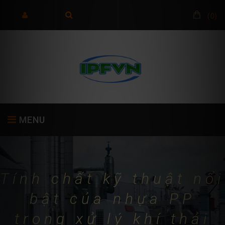
(
0
)
MENU
TRANG CHỦ
GIỚI THIỆU
SẢN PHẨM
Tính chất kỹ thuật nổi
bật của nhựa PP
trong xử lý khí thải