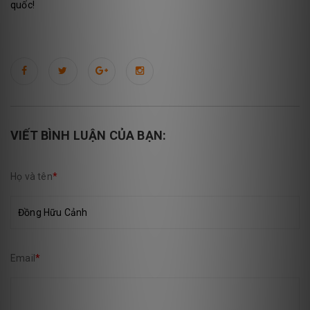
quốc!
VIẾT BÌNH LUẬN CỦA BẠN:
Họ và tên
*
Email
*