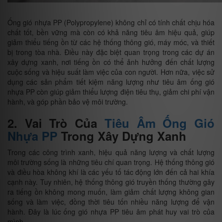
Ống gió nhựa PP (Polypropylene) không chỉ có tính chất chịu hóa
chất tốt, bền vững mà còn có khả năng tiêu âm hiệu quả, giúp
giảm thiểu tiếng ồn từ các hệ thống thông gió, máy móc, và thiết
bị trong tòa nhà. Điều này đặc biệt quan trọng trong các dự án
xây dựng xanh, nơi tiếng ồn có thể ảnh hưởng đến chất lượng
cuộc sống và hiệu suất làm việc của con người. Hơn nữa, việc sử
dụng các sản phẩm tiết kiệm năng lượng như tiêu âm ống gió
nhựa PP còn giúp giảm thiểu lượng điện tiêu thụ, giảm chi phí vận
hành, và góp phần bảo vệ môi trường.
2. Vai Trò Của
Tiêu Âm Ống Gió
Nhựa PP
Trong Xây Dựng Xanh
Trong các công trình xanh, hiệu quả năng lượng và chất lượng
môi trường sống là những tiêu chí quan trọng. Hệ thống thông gió
và điều hòa không khí là các yếu tố tác động lớn đến cả hai khía
cạnh này. Tuy nhiên, hệ thống thông gió truyền thống thường gây
ra tiếng ồn không mong muốn, làm giảm chất lượng không gian
sống và làm việc, đồng thời tiêu tốn nhiều năng lượng để vận
hành. Đây là lúc ống gió nhựa PP tiêu âm phát huy vai trò của
mình.