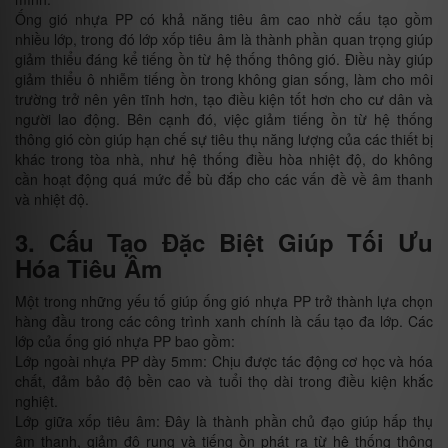
Ống gió nhựa PP có khả năng tiêu âm cao nhờ cấu tạo gồm
nhiều lớp, trong đó lớp xốp tiêu âm là thành phần quan trọng giúp
giảm thiểu đáng kể tiếng ồn từ hệ thống thông gió. Điều này giúp
giảm thiểu ô nhiễm tiếng ồn trong không gian sống, làm cho môi
trường trở nên yên tĩnh hơn, tạo điều kiện tốt hơn cho cư dân và
người lao động. Bên cạnh đó, việc giảm tiếng ồn từ hệ thống
thông gió còn giúp hạn chế sự tiêu thụ năng lượng của các thiết bị
khác trong tòa nhà, như hệ thống điều hòa nhiệt độ, do không
cần hoạt động quá mức để bù đắp cho các vấn đề về âm thanh
và nhiệt độ.
3. Cấu Tạo Đặc Biệt Giúp Tối Ưu
Hóa Tiêu Âm
Một trong những yếu tố giúp ống gió nhựa PP trở thành lựa chọn
hàng đầu trong các công trình xanh chính là cấu tạo đa lớp. Các
lớp của ống gió nhựa PP bao gồm:
Lớp ngoài nhựa PP dày 5mm: Chịu được tác động cơ học và hóa
chất, đảm bảo độ bền cao và tuổi thọ dài trong điều kiện khắc
nghiệt.
Lớp giữa xốp tiêu âm: Đây là thành phần chủ đạo giúp hấp thụ
âm thanh, giảm độ rung và tiếng ồn phát ra từ hệ thống thông