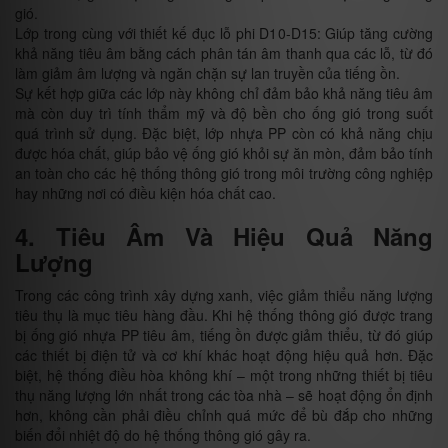
gió.
Lớp trong cùng với thiết kế đục lỗ phi D10-D15: Giúp tăng cường
khả năng tiêu âm bằng cách phân tán âm thanh qua các lỗ, từ đó
làm giảm âm lượng và ngăn chặn sự lan truyền của tiếng ồn.
Sự kết hợp giữa các lớp này không chỉ đảm bảo khả năng tiêu âm
mà còn duy trì tính thẩm mỹ và độ bền cho ống gió trong suốt
quá trình sử dụng. Đặc biệt, lớp nhựa PP còn có khả năng chịu
được hóa chất, giúp bảo vệ ống gió khỏi sự ăn mòn, đảm bảo tính
an toàn cho các hệ thống thông gió trong môi trường công nghiệp
hay những nơi có điều kiện hóa chất cao.
4. Tiêu Âm Và Hiệu Quả Năng
Lượng
Trong các công trình xây dựng xanh, việc giảm thiểu năng lượng
tiêu thụ là mục tiêu hàng đầu. Khi hệ thống thông gió được trang
bị ống gió nhựa PP tiêu âm, tiếng ồn được giảm thiểu, từ đó giúp
các thiết bị điện tử và cơ khí khác hoạt động hiệu quả hơn. Đặc
biệt, hệ thống điều hòa không khí – một trong những thiết bị tiêu
thụ năng lượng lớn nhất trong các tòa nhà – sẽ hoạt động ổn định
hơn, không cần phải điều chỉnh quá mức để bù đắp cho những
biến đổi nhiệt độ do hệ thống thông gió gây ra.