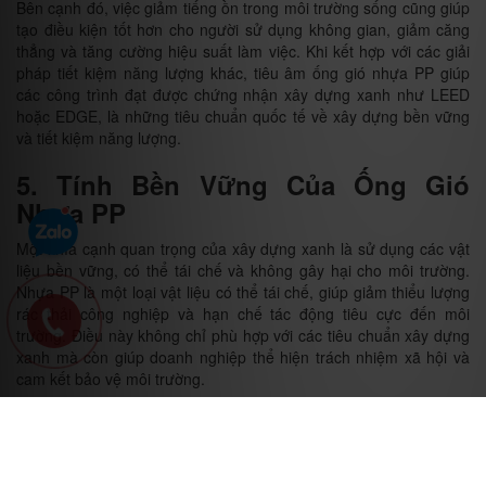
Bên cạnh đó, việc giảm tiếng ồn trong môi trường sống cũng giúp
tạo điều kiện tốt hơn cho người sử dụng không gian, giảm căng
thẳng và tăng cường hiệu suất làm việc. Khi kết hợp với các giải
pháp tiết kiệm năng lượng khác, tiêu âm ống gió nhựa PP giúp
các công trình đạt được chứng nhận xây dựng xanh như LEED
hoặc EDGE, là những tiêu chuẩn quốc tế về xây dựng bền vững
và tiết kiệm năng lượng.
5. Tính Bền Vững Của Ống Gió
Nhựa PP
Một khía cạnh quan trọng của xây dựng xanh là sử dụng các vật
liệu bền vững, có thể tái chế và không gây hại cho môi trường.
Nhựa PP là một loại vật liệu có thể tái chế, giúp giảm thiểu lượng
rác thải công nghiệp và hạn chế tác động tiêu cực đến môi
trường. Điều này không chỉ phù hợp với các tiêu chuẩn xây dựng
xanh mà còn giúp doanh nghiệp thể hiện trách nhiệm xã hội và
cam kết bảo vệ môi trường.
Hơn nữa, với khả năng chịu hóa chất và chống ăn mòn, ống gió
nhựa PP có tuổi thọ cao, ít phải thay thế hoặc bảo trì. Điều này
giúp giảm chi phí vận hành và bảo trì cho các tòa nhà, đồng thời
giảm lượng chất thải phát sinh trong suốt vòng đời của công trình.