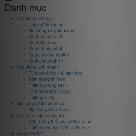
Danh mục
Sản phẩm chế tạo
Tháp xử lý khí thải
Hệ thống xử lý khói độc
Quạt hút hóa chất
Quạt dân dụng
Ống hút hóa chất
Ống gió công nghiệp
Quạt công nghiệp
Sản phẩm kinh doanh
Tủ hút khí độc – tủ sinh học
Bơm màng khí nén
Thiết bị phòng sạch
Tủ môi trường, tủ sấy
Thiết bị xi mạ
Gia công cơ khí chính xác
Gia Công Tấm Nhựa
Cung cấp thiết bị phụ trợ
Vật tư thay thế tháp xử lý khí thải
Thiết bị phụ trợ - Vật tư tiêu hao
Nhựa PP/PVC