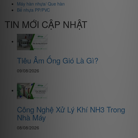
Máy hàn nhựa/ Que hàn
Bể nhựa PP/PVC
TIN MỚI CẬP NHẬT
Tiêu Âm Ống Gió Là Gì?
09/08/2026
Công Nghệ Xử Lý Khí NH3 Trong
Nhà Máy
08/08/2026