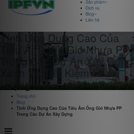
Sản phẩm
Dịch vụ
Blog
Liên hệ
Tính Ứng Dụng Cao Của
Tiêu Âm Ống Gió Nhựa PP
Trong Các Dự Án Xây Dựng
Xanh Và Tiết Kiệm Năng
Lượng
Trang chủ
Blog
Tính Ứng Dụng Cao Của Tiêu Âm Ống Gió Nhựa PP
Trong Các Dự Án Xây Dựng