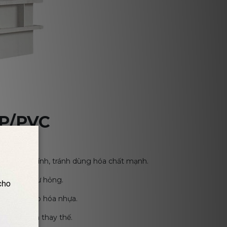
PP/PVC
ch trung tính, tránh dùng hóa chất mạnh.
ựa nếu bị hư hỏng.
ếp, giảm lão hóa nhựa.
o thời gian thay thế.