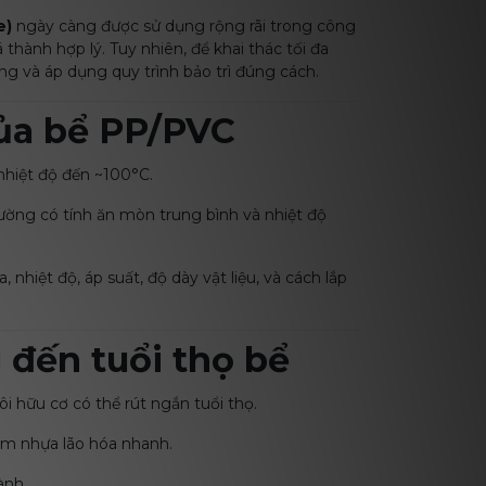
e)
ngày càng được sử dụng rộng rãi trong công
hành hợp lý. Tuy nhiên, để khai thác tối đa
ng và áp dụng quy trình bảo trì đúng cách.
của bể PP/PVC
 nhiệt độ đến ~100°C.
ường có tính ăn mòn trung bình và nhiệt độ
 nhiệt độ, áp suất, độ dày vật liệu, và cách lắp
 đến tuổi thọ bể
i hữu cơ có thể rút ngắn tuổi thọ.
àm nhựa lão hóa nhanh.
ành.