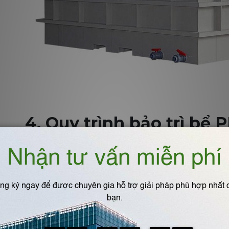
4. Quy trình bảo trì bể 
⏺️
Kiểm tra định kỳ:
vết nứt, rò rỉ, biến dạng.
⏺️
Vệ sinh bể:
súc rửa bằng nước sạch hoặc dung dị
⏺️
Thay thế phụ kiện:
gioăng, ống sleeve, bích nh
⏺️
Sơn phủ hoặc che chắn:
tránh ánh nắng trực ti
⏺️
Ghi chép bảo trì:
theo dõi tình trạng bể để dự bá