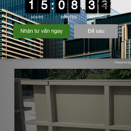
5. Giải pháp tăng tuổi t
⏺️
Chọn
loại nhựa phù hợp
với hóa chất và nhiệt đ
⏺️
Gia cố thêm
gân tăng cứng
cho bể dung tích lớ
⏺️
Kết hợp
ống sleeve, bích nhựa, nắp kín
để giảm
⏺️
Sử dụng
bể PP/PVC gia công theo yêu cầu
cho
Powered b
Zotabox