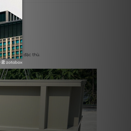
họ bể
ộ sử dụng.
n.
 rò rỉ.
 ứng dụng đặc thù.
y