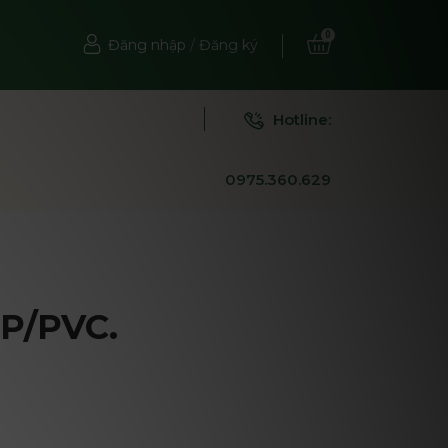
0
Đăng nhập
/
Đăng ký
Hotline:
0975.360.629
PP/PVC.