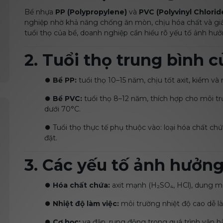
Bể nhựa
PP (Polypropylene)
và
PVC (Polyvinyl Chlorid
nghiệp nhờ khả năng chống ăn mòn, chịu hóa chất và giá t
tuổi thọ của bể, doanh nghiệp cần hiểu rõ yếu tố ảnh hưở
2. Tuổi thọ trung bình 
⏺️
Bể PP:
tuổi thọ 10–15 năm, chịu tốt axit, kiềm và
⏺️
Bể PVC:
tuổi thọ 8–12 năm, thích hợp cho môi tr
dưới 70°C.
⏺️
Tuổi thọ thực tế phụ thuộc vào: loại hóa chất chứa,
đặt.
3. Các yếu tố ảnh hưởng
⏺️
Hóa chất chứa:
axit mạnh (H₂SO₄, HCl), dung mô
⏺️
Nhiệt độ làm việc:
môi trường nhiệt độ cao dễ l
⏺️
Cơ học:
va đập, rung động trong quá trình vận h