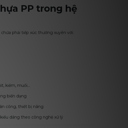
nhựa PP trong hệ
 chứa phải tiếp xúc thường xuyên với:
it, kiềm, muối…
ông biến dạng
hân công, thiết bị nâng
, kiểu dáng theo công nghệ xử lý