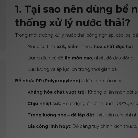
1. Tại sao nên dùng bể 
thống xử lý nước thải?
Trong môi trường xử lý nước thải công nghiệp, các loại bể
Nước có tính
axit, kiềm
, nhiều
hóa chất độc hại
Dung dịch có độ
ăn mòn cao
, nhiệt độ dao động
Lưu lượng và áp lực lớn trong thời gian dài
Bể nhựa PP (Polypropylene)
là lựa chọn tối ưu vì:
Kháng hóa chất vượt trội
: Không bị ăn mòn bởi ax
Chịu nhiệt tốt
: Hoạt động ổn định dưới 100°C, kh
Trọng lượng nhẹ – dễ lắp đặt
: Tiết kiệm chi phí n
Gia công linh hoạt
: Dễ dàng tùy chỉnh kích thước