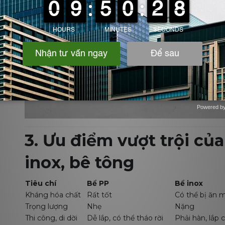
Powered b
Zotabox
3. Ưu điểm vượt trội của
inox, bê tông
Tiêu chí
Bể PP
Bể inox
Kháng hóa chất
Rất tốt
Có thể bị ăn 
Trọng lượng
Nhẹ
Nặng
Thi công, di dời
Dễ lắp, có thể tháo rời
Phải hàn, lắp 