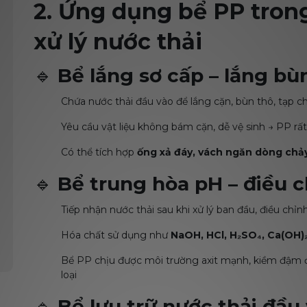
2. Ứng dụng bể PP tron
xử lý nước thải
🔹
Bể lắng sơ cấp – lắng bù
Chứa nước thải đầu vào để lắng cặn, bùn thô, tạp c
Yêu cầu vật liệu không bám cặn, dễ vệ sinh → PP rấ
Có thể tích hợp
ống xả đáy, vách ngăn dòng chả
🔹
Bể trung hòa pH – điều c
Tiếp nhận nước thải sau khi xử lý ban đầu, điều chỉ
Hóa chất sử dụng như
NaOH, HCl, H₂SO₄, Ca(OH)
Bể PP chịu được môi trường axit mạnh, kiềm đậm đặ
loại
🔹
Bể lưu trữ nước thải đầu