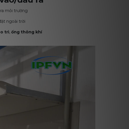
 ra môi trường
ặt ngoài trời
o trì
,
ống thông khí