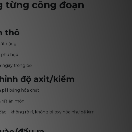
g từng công đoạn
n thô
hất nặng
t phù hợp
y
ngay trong bể
hỉnh độ axit/kiềm
nh pH bằng hóa chất
₂
rất ăn mòn
c – không rò rỉ, không bị oxy hóa như bể kim
 vào/đầu ra