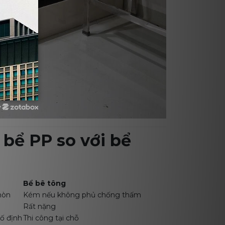
y
 bể PP so với bể
Bể bê tông
mòn
Kém nếu không phủ chống thấm
Rất nặng
cố định
Thi công tại chỗ