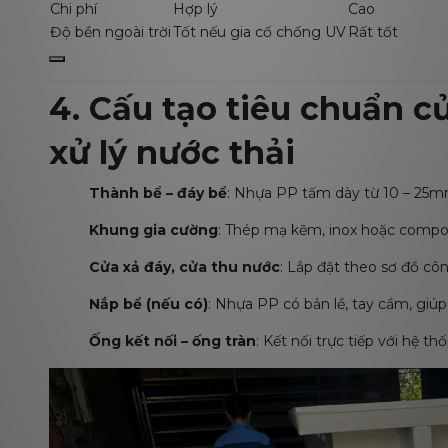
Chi phí
Hợp lý
Cao
Độ bền ngoài trời
Tốt nếu gia cố chống UV
Rất tốt
4. Cấu tạo tiêu chuẩn c
xử lý nước thải
Thành bể – đáy bể
: Nhựa PP tấm dày từ 10 – 25
Khung gia cường
: Thép mạ kẽm, inox hoặc compos
Cửa xả đáy, cửa thu nước
: Lắp đặt theo sơ đồ c
Nắp bể (nếu có)
: Nhựa PP có bản lề, tay cầm, giúp
Ống kết nối – ống tràn
: Kết nối trực tiếp với hệ 