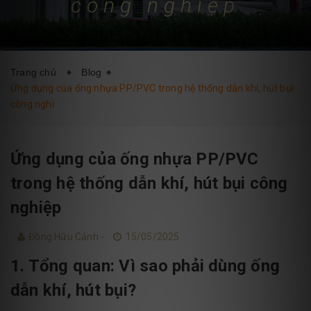
công nghiệp
DỊCH VỤ
BLOG
LIÊN HỆ
Trang chủ
Blog
Ứng dụng của ống nhựa PP/PVC trong hệ thống dẫn khí, hút bụi
công nghi
Ứng dụng của ống nhựa PP/PVC
trong hệ thống dẫn khí, hút bụi công
nghiệp
Đồng Hữu Cảnh -
15/05/2025
1. Tổng quan: Vì sao phải dùng ống
dẫn khí, hút bụi?