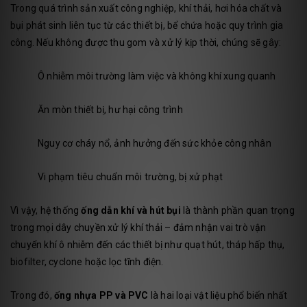
Trong quá trình sản xuất công nghiệp, khí thải, hơi hóa chất và
bụi phát sinh liên tục từ các thiết bị, bể chứa hoặc quy trình gia
công. Nếu không được thu gom và xử lý kịp thời, chúng sẽ gây:
Ô nhiễm môi trường làm việc và không khí xung quanh
Ăn mòn thiết bị, hư hại công trình
Nguy cơ cháy nổ, ảnh hưởng đến sức khỏe công nhân
Vi phạm tiêu chuẩn môi trường, bị xử phạt
Vì vậy, hệ thống
ống dẫn khí và hút bụi
là thành phần quan trọng
trong mọi dây chuyền xử lý khí thải – đảm nhận vai trò vận
chuyển khí ô nhiễm đến các thiết bị như quạt hút, tháp hấp thụ,
biofilter, cyclone hoặc lọc tĩnh điện.
Trong đó,
ống nhựa PP và PVC
là hai loại vật liệu phổ biến nhất