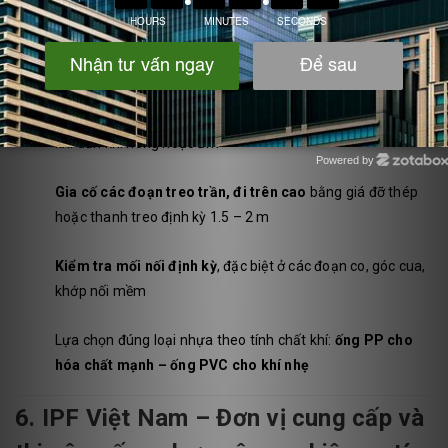
5. Một số lưu ý khi lắp đặt hệ thống
ống PP/PVC công nghiệp
Thiết kế độ dốc
phù hợp để tránh tụ nước ngưng, nhất là
khi dẫn khí nóng hoặc ẩm
Powered by
Zotabox
Gia cố các đoạn treo trần, đi trên cao
bằng giá đỡ thép
hoặc thanh treo định kỳ 1.5 – 2 m
Kiểm tra mối nối định kỳ
, đặc biệt ở các đoạn co, góc cua,
khớp nối mềm
Lựa chọn đúng loại nhựa theo tính chất khí:
ống PP cho
hóa chất mạnh – ống PVC cho khí nhẹ
6. IPF Việt Nam – Đơn vị cung cấp và