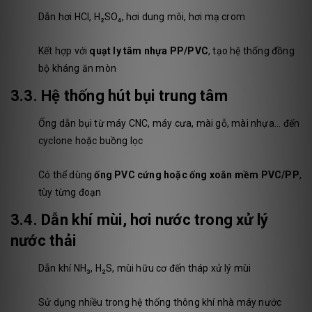
Dẫn hơi HCl, H₂SO₄, hơi dung môi, hơi mạ crom
Kết hợp với
quạt ly tâm nhựa PP/PVC
, tạo hệ thống đồng
bộ kháng ăn mòn
3.3.
Hệ thống hút bụi trung tâm
Ống dẫn bụi từ máy CNC, máy cưa, mài gỗ, mài nhựa... đến
cyclone hoặc buồng lọc
Có thể dùng
ống PVC cứng hoặc ống xoắn mềm PVC/PP
,
tùy từng đoạn
3.4.
Dẫn khí mùi, hơi nước trong xử lý
nước thải
Dẫn khí NH₃, H₂S, mùi hữu cơ đến tháp xử lý mùi
Sử dụng nhiều trong hệ thống thông khí nhà máy nước