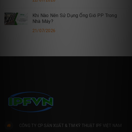
Khi Nào Nên Sử Dụng Ống Gió PP Trong
Nhà Máy?
21/07/2026
CÔNG TY CP SẢN XUẤT & TM KỸ THUẬT IPF VIỆT NAM