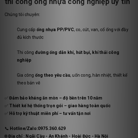
thi công ống nhựa công nghiệp uy tín
Chúng tôi chuyên:
Cung cấp
ống nhựa PP/PVC
, co, cút, van, cổ ống với đầy
đủ kích thước
Thi công
đường ống dẫn khí, hút bụi, khí thải công
nghiệp
Gia công
ống theo yêu cầu
, uốn cong, hàn nhiệt, thiết kế
theo bản vẽ
✅
Đảm bảo kháng ăn mòn – độ bền trên 10 năm
✅
Thiết kế hệ thống trọn gói – giao hàng toàn quốc
✅
Hỗ trợ kỹ thuật miễn phí – tư vấn tận nơi
📞
Hotline/Zalo:0975.360.629
🌐
Địa chỉ : Ngãi Cầu - An Khánh - Hoài Đức - Hà Nội