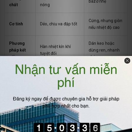
bazơ nhẹ
chất
nóng
Cứng, nhưng giòn
Cơ tính
Dẻo, chịu va đập tốt
nếu nhiệt độ cao
Phương
Dán keo hoặc
Hàn nhiệt kín khí
pháp kết
dùng ren, nhanh
tuyệt đối
nối
chóng
Môi trường độc hại,
Dẫn khí nhẹ, môi
Ứng dụng
nhiệt cao, ăn mòn
trường ăn mòn
phù hợp
mạnh
nhẹ
Tuổi thọ
10 – 15 năm
5 – 10 năm
trung bình