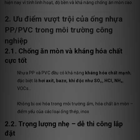
hiện nay vì tính linh hoạt, độ bền và khả năng chống ăn mòn cao.
2. Ưu điểm vượt trội của ống nhựa
PP/PVC trong môi trường công
nghiệp
2.1.
Chống ăn mòn và kháng hóa chất
cực tốt
Nhựa PP và PVC đều có khả năng
kháng hóa chất mạnh
,
đặc biệt là
hơi axit, bazơ, khí độc như SO₂, HCl, NH₃
,
VOCs…
Không bị oxi hóa trong môi trường ẩm, hóa chất ăn mòn –
điểm yếu của các loại ống thép, inox
2.2.
Trọng lượng nhẹ – dễ thi công lắp
đặt