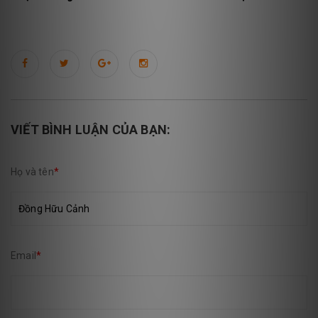
VIẾT BÌNH LUẬN CỦA BẠN:
Họ và tên
*
Email
*