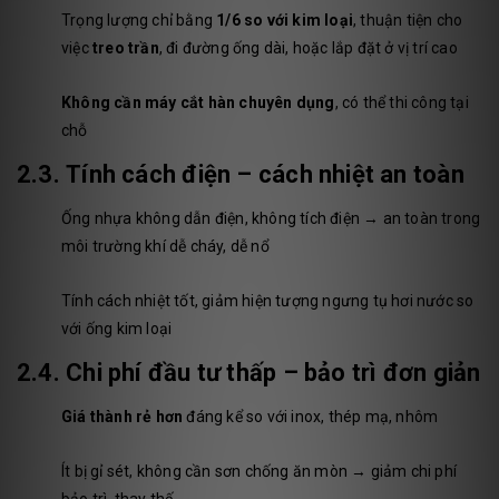
Trọng lượng chỉ bằng
1/6 so với kim loại
, thuận tiện cho
việc
treo trần
, đi đường ống dài, hoặc lắp đặt ở vị trí cao
Không cần máy cắt hàn chuyên dụng
, có thể thi công tại
chỗ
2.3.
Tính cách điện – cách nhiệt an toàn
Ống nhựa không dẫn điện, không tích điện → an toàn trong
môi trường khí dễ cháy, dễ nổ
Tính cách nhiệt tốt, giảm hiện tượng ngưng tụ hơi nước so
với ống kim loại
2.4.
Chi phí đầu tư thấp – bảo trì đơn giản
Giá thành rẻ hơn
đáng kể so với inox, thép mạ, nhôm
Ít bị gỉ sét, không cần sơn chống ăn mòn → giảm chi phí