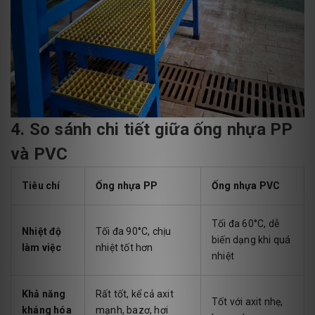
4. So sánh chi tiết giữa ống nhựa PP
và PVC
Tiêu chí
Ống nhựa PP
Ống nhựa PVC
Tối đa 60°C, dễ
Nhiệt độ
Tối đa 90°C, chịu
biến dạng khi quá
làm việc
nhiệt tốt hơn
nhiệt
Khả năng
Rất tốt, kể cả axit
Tốt với axit nhẹ,
kháng hóa
mạnh, bazơ, hơi