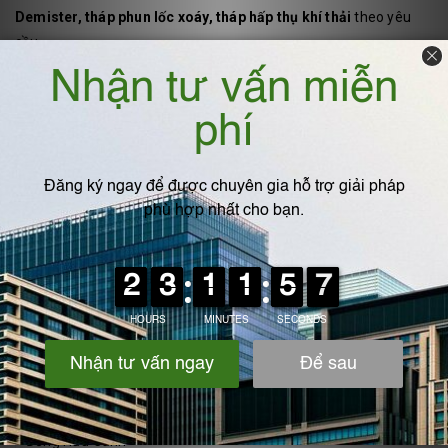
Demister, tháp phun lốc xoáy, tháp hấp thụ khí thải
theo yêu
cầu.
Website:
www.ipf-vn.com
Địa chỉ : Ngãi Cầu - An Khánh- Hà Nội
Hotline: 0975.360.629
VIẾT BÌNH LUẬN CỦA BẠN:
Họ và tên
*