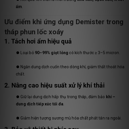
ẩm
.
Ưu điểm khi ứng dụng Demister trong
tháp phun lốc xoáy
1. Tách hơi ẩm hiệu quả
⏺️
Loại bỏ
90–99% giọt lỏng
có kích thước ≥ 3–5 micron.
⏺️
Ngăn dung dịch cuốn theo dòng khí, giảm thất thoát hóa
chất.
2. Nâng cao hiệu suất xử lý khí thải
⏺️
Giữ lại dung dịch hấp thụ trong tháp, đảm bảo
khí –
dung dịch tiếp xúc tối đa
.
⏺️
Giảm hiện tượng sương mù hóa chất phát tán ra ngoài.