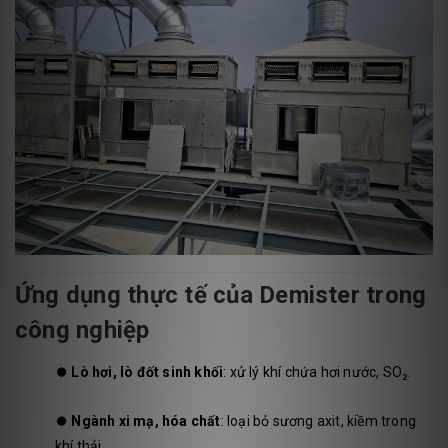
Ứng dụng thực tế của Demister trong
công nghiệp
⏺️
Lò hơi, lò đốt sinh khối
: xử lý khí chứa hơi nước, SO₂.
⏺️
Ngành xi mạ, hóa chất
: loại bỏ sương axit, kiềm trong
khí thải.