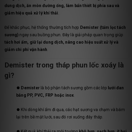
dung dịch, ăn mòn đường ống, làm bẩn thiết bị phía sau và
giảm hiệu quả xử lý khí thải
.
Để khắc phục, hệ thống thường tích hợp
Demister (tấm lọc tách
sương)
ngay sau buồng phun. Đây là giải pháp quan trọng giúp
tách hơi ẩm, giữ lại dung dịch, nâng cao hiệu suất xử lý và
giảm chi phí vận hành
.
Demister trong tháp phun lốc xoáy là
gì?
⏺️
Demister
là bộ phận tách sương gồm các lớp
lưới đan
bằng PP, PVC, FRP hoặc inox
.
⏺️
Khi dòng khí ẩm đi qua, các hạt sương va chạm và bám
lại trên bề mặt lưới, sau đó rơi xuống đáy tháp.
⏺️
Kết quả: khí thải ra môi trường
khô hơn, sạch hơn, ít hơi