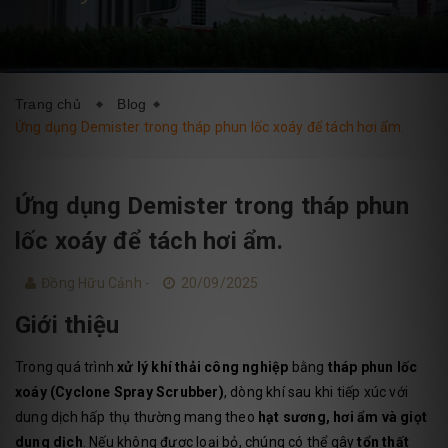
DỊCH VỤ
BLOG
LIÊN HỆ
Trang chủ
Blog
Ứng dụng Demister trong tháp phun lốc xoáy để tách hơi ẩm.
Ứng dụng Demister trong tháp phun
lốc xoáy để tách hơi ẩm.
Đồng Hữu Cảnh -
20/09/2025
Giới thiệu
Trong quá trình
xử lý khí thải công nghiệp
bằng
tháp phun lốc
xoáy (Cyclone Spray Scrubber)
, dòng khí sau khi tiếp xúc với
dung dịch hấp thụ thường mang theo
hạt sương, hơi ẩm và giọt
dung dịch
. Nếu không được loại bỏ, chúng có thể gây
tổn thất