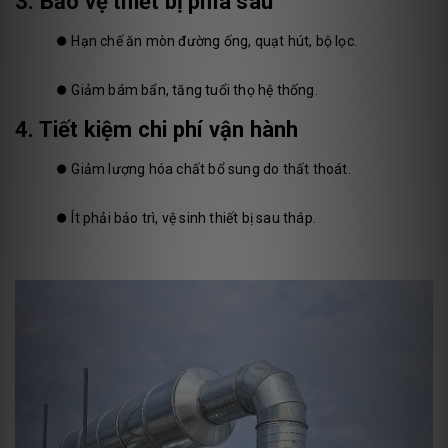
3. Bảo vệ thiết bị phía sau
⏺️
Hạn chế ăn mòn đường ống, quạt hút, bộ lọc.
⏺️
Giảm bám bẩn, tăng tuổi thọ hệ thống.
4. Tiết kiệm chi phí vận hành
⏺️
Giảm lượng hóa chất bổ sung do thất thoát.
⏺️
Ít phải bảo trì, vệ sinh thiết bị sau tháp.