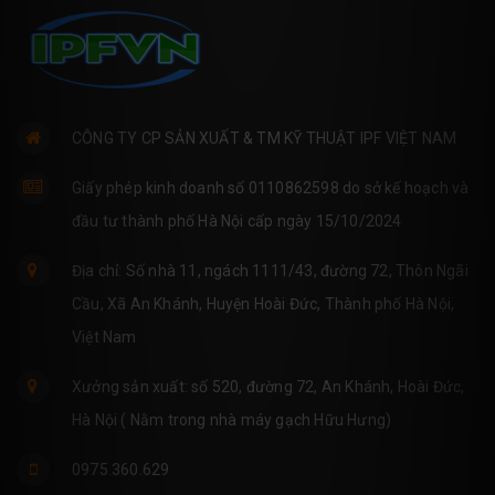
CÔNG TY CP SẢN XUẤT & TM KỸ THUẬT IPF VIỆT NAM
Giấy phép kinh doanh số 0110862598 do sở kế hoạch và
đầu tư thành phố Hà Nội cấp ngày 15/10/2024
Địa chỉ: Số nhà 11, ngách 1111/43, đường 72, Thôn Ngãi
Cầu, Xã An Khánh, Huyện Hoài Đức, Thành phố Hà Nội,
Việt Nam
Xưởng sản xuất: số 520, đường 72, An Khánh, Hoài Đức,
Hà Nội ( Nằm trong nhà máy gạch Hữu Hưng)
0975.360.629