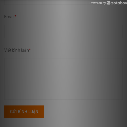
Powered by
Zotabox
Email
*
Viết bình luận
*
GỬI BÌNH LUẬN