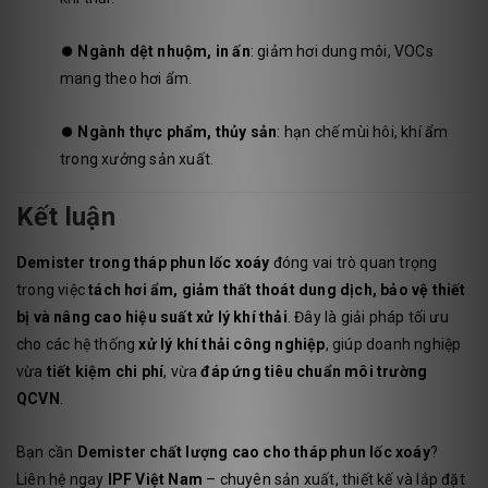
⏺️
Ngành dệt nhuộm, in ấn
: giảm hơi dung môi, VOCs
mang theo hơi ẩm.
⏺️
Ngành thực phẩm, thủy sản
: hạn chế mùi hôi, khí ẩm
trong xưởng sản xuất.
Kết luận
Demister trong tháp phun lốc xoáy
đóng vai trò quan trọng
trong việc
tách hơi ẩm, giảm thất thoát dung dịch, bảo vệ thiết
bị và nâng cao hiệu suất xử lý khí thải
. Đây là giải pháp tối ưu
cho các hệ thống
xử lý khí thải công nghiệp
, giúp doanh nghiệp
vừa
tiết kiệm chi phí
, vừa
đáp ứng tiêu chuẩn môi trường
QCVN
.
Bạn cần
Demister chất lượng cao cho tháp phun lốc xoáy
?
Liên hệ ngay
IPF Việt Nam
– chuyên sản xuất, thiết kế và lắp đặt