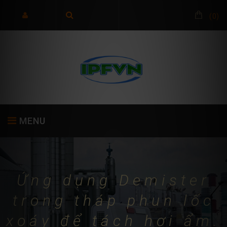
(
0
)
MENU
TRANG CHỦ
GIỚI THIỆU
SẢN PHẨM
Ứng dụng Demister
trong tháp phun lốc
xoáy để tách hơi ẩm.