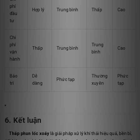
phí
Hợp lý
Trung bình
Thấp
Cao
đầu
tư
Chi
phí
Trung
Thấp
Trung bình
Cao
vận
bình
hành
Bảo
Dễ
Thường
Phức
Phức tạp
trì
dàng
xuyên
tạp
6. Kết luận
Tháp phun lốc xoáy
là giải pháp xử lý khí thải hiệu quả, bền bỉ,