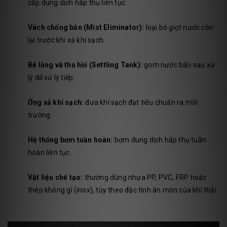
cấp dung dịch hấp thụ liên tục.
Vách chống bắn (Mist Eliminator):
loại bỏ giọt nước còn
lại trước khi xả khí sạch.
Bể lắng và thu hồi (Settling Tank):
gom nước bẩn sau xử
lý để xử lý tiếp.
Ống xả khí sạch:
đưa khí sạch đạt tiêu chuẩn ra môi
trường.
Hệ thống bơm tuần hoàn:
bơm dung dịch hấp thụ tuần
hoàn liên tục.
Vật liệu chế tạo:
thường dùng nhựa PP, PVC, FRP hoặc
thép không gỉ (inox), tùy theo đặc tính ăn mòn của khí thải.