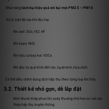
Khả năng
tách bụi hiệu quả với bụi mịn PM2.5 – PM10
.
Xử lý triệt để các khí độc hại:
Khí axit: SOx, HCl, HF
Khí bazơ: NH3
Khí hữu cơ bay hơi: VOCs
Khí độc từ quá trình đốt rác, luyện kim, hóa chất.
Có thể điều chỉnh dung dịch hấp thụ theo từng loại khí thải.
3.2. Thiết kế nhỏ gọn, dễ lắp đặt
Kích thước tháp phun lốc xoáy thường nhỏ hơn so với các
tháp hấp thụ truyền thống.