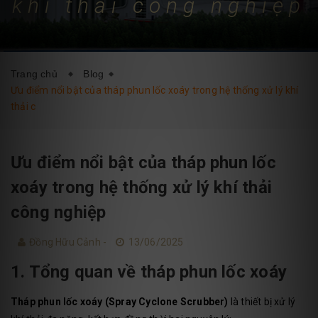
khí thải công nghiệp
DỊCH VỤ
BLOG
LIÊN HỆ
Trang chủ
Blog
Ưu điểm nổi bật của tháp phun lốc xoáy trong hệ thống xử lý khí
thải c
Ưu điểm nổi bật của tháp phun lốc
xoáy trong hệ thống xử lý khí thải
công nghiệp
Đồng Hữu Cảnh -
13/06/2025
1. Tổng quan về tháp phun lốc xoáy
Tháp phun lốc xoáy (Spray Cyclone Scrubber)
là thiết bị xử lý