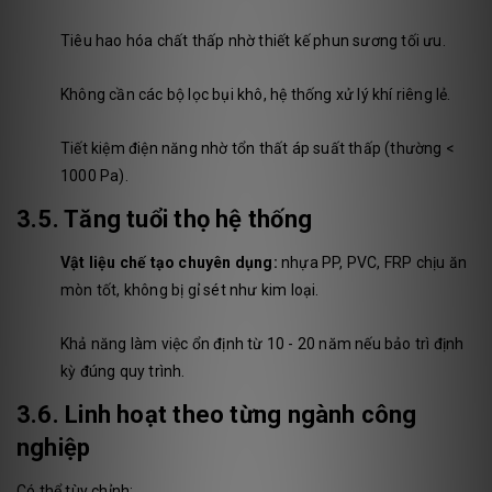
Tiêu hao hóa chất thấp nhờ thiết kế phun sương tối ưu.
Không cần các bộ lọc bụi khô, hệ thống xử lý khí riêng lẻ.
Tiết kiệm điện năng nhờ tổn thất áp suất thấp (thường <
1000 Pa).
3.5. Tăng tuổi thọ hệ thống
Vật liệu chế tạo chuyên dụng:
nhựa PP, PVC, FRP chịu ăn
mòn tốt, không bị gỉ sét như kim loại.
Khả năng làm việc ổn định từ 10 - 20 năm nếu bảo trì định
kỳ đúng quy trình.
3.6. Linh hoạt theo từng ngành công
nghiệp
Có thể tùy chỉnh: