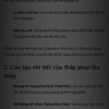
khí thải đa năng, kết hợp đồng thời hai nguyên lý:
Ly tâm tách bụi
: Dựa trên lực ly tâm để tách bụi, hạt rắn ra
khỏi dòng khí.
Hấp thụ ướt
: Sử dụng hệ thống phun dung dịch hấp thụ để
trung hòa, hấp thụ các khí độc hại.
Chính nhờ sự kết hợp này, tháp phun lốc xoáy có thể xử lý đồng
thời bụi mịn và nhiều loại khí độc khác nhau chỉ trong một thiết bị.
2. Cấu tạo chi tiết của tháp phun lốc
xoáy
Buồng lốc xoáy (Cyclone Chamber):
nơi tạo ra lực ly tâm
lớn để tách hạt bụi, hơi sương ra khỏi luồng khí.
Hệ thống vòi phun (Spray Nozzles):
tạo sương mịn, cung