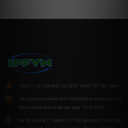
CÔNG TY CP SẢN XUẤT & TM KỸ THUẬT IPF VIỆT NAM
Giấy phép kinh doanh số 0110862598 do sở kế hoạch và
đầu tư thành phố Hà Nội cấp ngày 15/10/2024
Địa chỉ: Số nhà 11, ngách 1111/43, đường 72, Thôn Ngãi