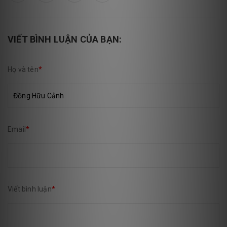
VIẾT BÌNH LUẬN CỦA BẠN:
Họ và tên
*
Email
*
Viết bình luận
*