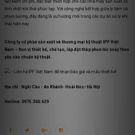
tiết kiệm chi phí, đặc biệt thích hợp cho các nhà máy sản xuất có
tính chất khí thải phức tạp. Với công nghệ kết hợp giữa ly tâm và
phun sương, đây đang là xu hướng mới trong các dự án xử lý khí
thải hiện nay.
Công ty cổ phần sản xuất và thương mại kỹ thuật IPF Việt
Nam – Đơn vị thiết kế, chế tạo, lắp đặt tháp phun lốc xoáy theo
yêu cầu chuẩn kỹ thuật.
Liên hệ IPF Việt Nam để nhận báo giá và mẫu thiết kế!
Địa chỉ : Ngãi Cầu - An Khánh- Hoài Đức- Hà Nội
Hotline: 0975.360.629