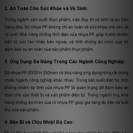
2. An Toàn Cho Sức Khỏe và Vệ Sinh:
Trong ngành sản xuất thực phẩm, việc duy trì vệ sinh là ưu tiên
hàng đầu. Rổ nhựa PP không chỉ an toàn về sức khỏe mà còn dễ
vệ sinh. Khả năng chống tĩnh điện của nhựa PP giúp tránh nhiễm
bẩn từ các tác nhân bên ngoài, và tính chống ăn mòn của nó
đảm bảo sự an toàn của sản phẩm thực phẩm.
3. Ứng Dụng Đa Năng Trong Các Ngành Công Nghiệp:
Rổ nhựa PP Ø300 H 350mm có khả năng ứng dụng rộng rãi trong
nhiều ngành công nghiệp khác nhau. Trong sản xuất điện tử, tính
không nhiễm từ tính của nhựa PP là quan trọng để đảm bảo an
toàn cho các thiết bị và sản phẩm điện tử. Trong ngành mạ, khả
năng chống ăn mòn của rổ nhựa PP giúp gia tăng độ bền và tuổi
thọ của sản phẩm.
4. Bền Bỉ và Chịu Nhiệt Độ Cao: