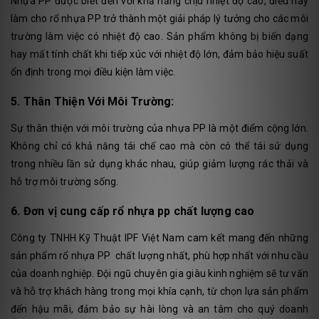
Nhựa PP được biết đến với khả năng chịu nhiệt độ cao, điều này
làm cho rổ nhựa PP trở thành một giải pháp lý tưởng cho các môi
trường làm việc có nhiệt độ cao. Sản phẩm không bị biến dạng
hay mất tính chất khi tiếp xúc với nhiệt độ lớn, đảm bảo hiệu suất
ổn định trong mọi điều kiện làm việc.
5. Thân Thiện Với Môi Trường:
Sự thân thiện với môi trường của nhựa PP là một điểm cộng lớn.
Không chỉ có khả năng tái chế cao mà còn có thể tái sử dụng
trong nhiều lần sử dụng khác nhau, giúp giảm lượng rác thải và
hỗ trợ môi trường sống.
6. Đơn vị cung cấp rổ nhựa pp chất lượng cao
Công ty TNHH Kỹ Thuật IPF Việt Nam cam kết mang đến những
sản phẩm rổ nhựa PP chất lượng nhất, phù hợp nhất với nhu cầu
của doanh nghiệp. Đội ngũ chuyên gia giàu kinh nghiệm sẽ tư vấn
và hỗ trợ khách hàng trong mọi khía cạnh, từ chọn lựa sản phẩm
đến hậu mãi, đảm bảo sự hài lòng và an tâm cho quý doanh