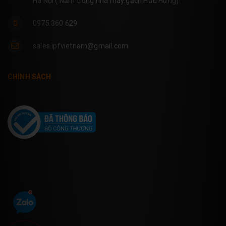
Hà Nội ( Nằm trong nhà máy gạch Hữu Hưng)
0975.360.629
sales.ipfvietnam@gmail.com
CHÍNH SÁCH