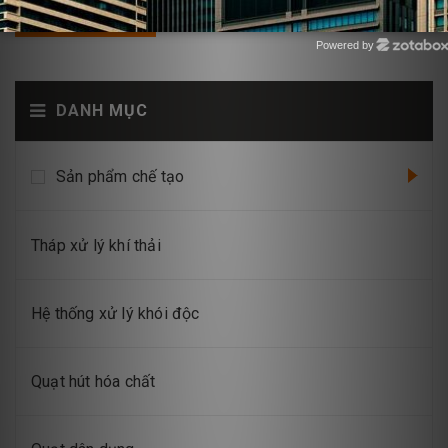
GỬI BÌNH LUẬN
Powered by
Zotabox
DANH MỤC
Sản phẩm chế tạo
Tháp xử lý khí thải
Hệ thống xử lý khói độc
Quạt hút hóa chất