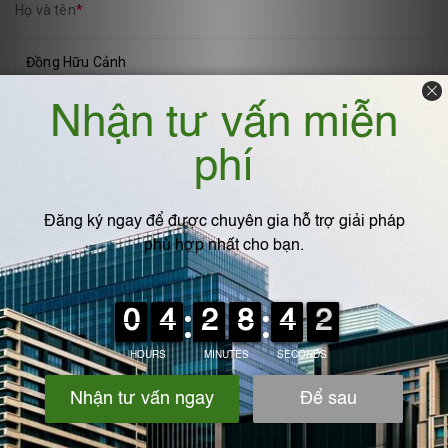
Họ và tên
*
Email
*
Viết bình luận
*