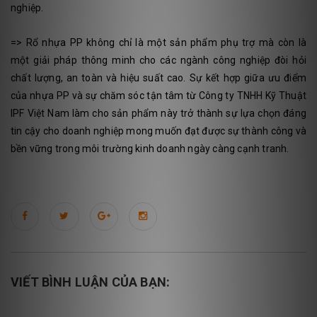
nghiệp.
=> Rổ nhựa PP không chỉ là một sản phẩm phụ trợ mà còn là
một giải pháp thông minh cho các ngành công nghiệp đòi hỏi
chất lượng, an toàn và hiệu suất cao. Sự kết hợp giữa ưu điểm
của nhựa PP và sự chăm sóc tận tâm từ Công ty TNHH Kỹ Thuật
IPF Việt Nam làm cho sản phẩm này trở thành sự lựa chọn đáng
tin cậy cho doanh nghiệp mong muốn đạt được sự thành công và
bền vững trong môi trường kinh doanh ngày càng cạnh tranh.
VIẾT BÌNH LUẬN CỦA BẠN: