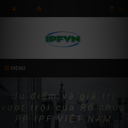
(
0
)
MENU
Ưu điểm và giá trị
TRANG CHỦ
GIỚI THIỆU
SẢN PHẨM
vượt trội của Rổ nhựa
PP IPF VIỆT NAM