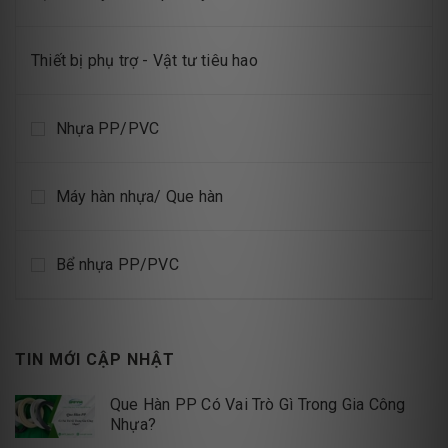
Thiết bị phụ trợ - Vật tư tiêu hao
Nhựa PP/PVC
Máy hàn nhựa/ Que hàn
Bể nhựa PP/PVC
TIN MỚI CẬP NHẬT
Que Hàn PP Có Vai Trò Gì Trong Gia Công
Nhựa?