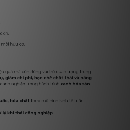
.
ioxin.
g môi hữu cơ.
 hiệu quả mà còn đóng vai trò quan trọng trong
ụ, giảm chi phí, hạn chế chất thải và nâng
 doanh nghiệp trong hành trình
xanh hóa sản
nước, hóa chất
theo mô hình kinh tế tuần
ử lý khí thải công nghiệp
.