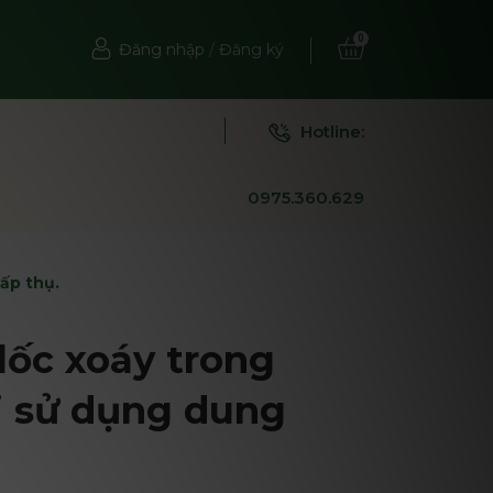
0
Đăng nhập
/
Đăng ký
Hotline:
0975.360.629
hấp thụ.
lốc xoáy trong
ái sử dụng dung