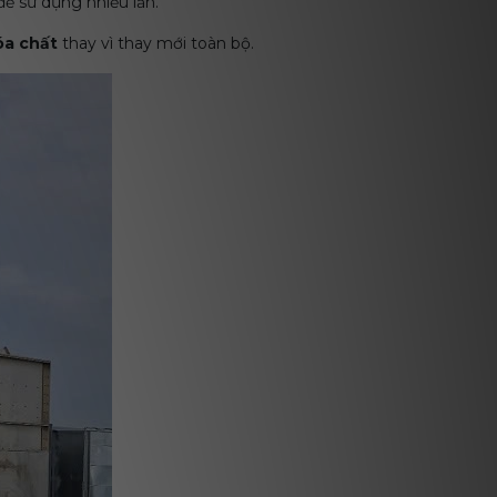
để sử dụng nhiều lần.
óa chất
thay vì thay mới toàn bộ.