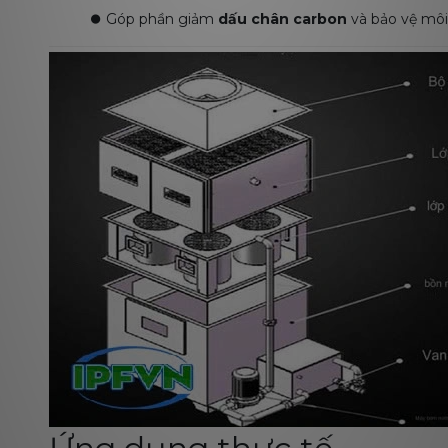
⏺️
Góp phần giảm
dấu chân carbon
và bảo vệ môi 