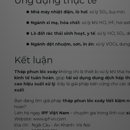
Ứng dụng thực tế
⏺️
Nhà máy nhiệt điện, lò hơi
: xử lý SO₂, bụi mịn.
⏺️
Ngành xi mạ, hóa chất
: xử lý khí HCl, HF, hơi axit
⏺️
Lò đốt rác thải sinh hoạt, y tế
: xử lý HCl, SO₂, d
⏺️
Ngành dệt nhuộm, sơn, in ấn
: xử lý VOCs, dun
Kết luận
Tháp phun lốc xoáy
không chỉ là thiết bị xử lý khí thải
kinh tế tuần hoàn
, giúp
tái sử dụng dung dịch hấp th
cao hiệu suất xử lý
. Đây là giải pháp bền vững cho các
xuất
.
Bạn đang tìm giải pháp
tháp phun lốc xoáy tiết kiệm 
hoàn?
Liên hệ ngay
IPF Việt Nam
– chuyên gia trong lĩnh vực
x
Website:
www.ipf-vn.com
Địa chỉ : Ngãi Cầu - An Khánh- Hà Nội