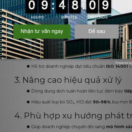
1. Tiết kiệm chi phí vận hành
⏺️
Giảm tiêu thụ hóa chất 30–50% so với hệ thống 
⏺️
Giảm chi phí xử lý nước thải sau hấp thụ.
2. Giảm phát sinh chất thải
⏺️
Dung dịch được tái sử dụng nhiều vòng, hạn chế x
Powered b
⏺️
Hỗ trợ doanh nghiệp đạt tiêu chuẩn
ISO 14001
v
Zotabox
3. Nâng cao hiệu quả xử lý
⏺️
Dòng dung dịch tuần hoàn liên tục đảm bảo
tiế
⏺️
Hiệu suất loại bỏ SO₂, HCl đạt
90–98%
, bụi mịn 
4. Phù hợp xu hướng phát t
⏺️
Giúp doanh nghiệp chuyển đổi sang
mô hình sả