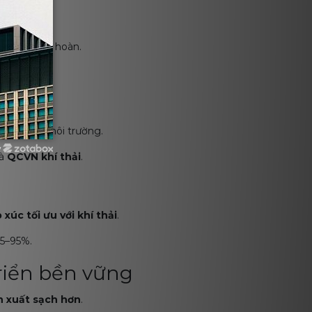
không tuần hoàn.
ả thải ra môi trường.
y
à
QCVN khí thải
.
p xúc tối ưu với khí thải
.
85–95%.
riển bền vững
n xuất sạch hơn
.