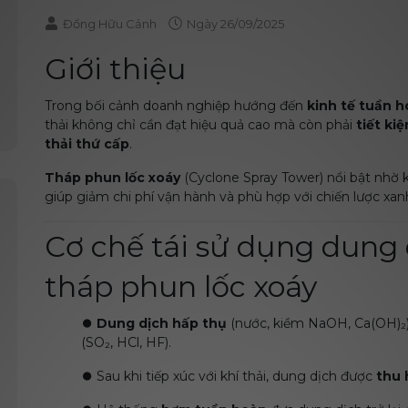
Đồng Hữu Cảnh
Ngày
26/09/2025
Giới thiệu
Trong bối cảnh doanh nghiệp hướng đến
kinh tế tuần h
thải không chỉ cần đạt hiệu quả cao mà còn phải
tiết ki
thải thứ cấp
.
Tháp phun lốc xoáy
(Cyclone Spray Tower) nổi bật nhờ
giúp giảm chi phí vận hành và phù hợp với chiến lược xa
Cơ chế tái sử dụng dung 
tháp phun lốc xoáy
⏺️
Dung dịch hấp thụ
(nước, kiềm NaOH, Ca(OH)₂)
(SO₂, HCl, HF).
⏺️
Sau khi tiếp xúc với khí thải, dung dịch được
thu 