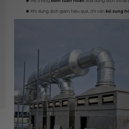
⏺️
Hệ thống
bơm tuần hoàn
đưa dung dịch trở lại 
⏺️
Khi dung dịch giảm hiệu quả, chỉ cần
bổ sung h