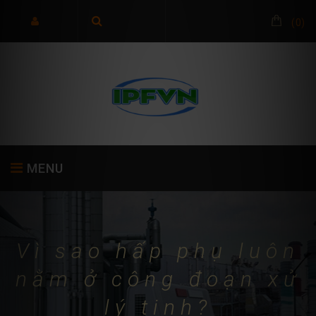
(
0
)
MENU
TRANG CHỦ
GIỚI THIỆU
SẢN PHẨM
Vì sao hấp phụ luôn
nằm ở công đoạn xử
lý tinh?