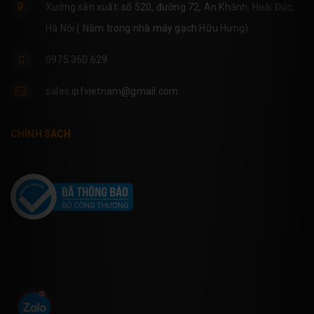
Xưởng sản xuất: số 520, đường 72, An Khánh, Hoài Đức,
Hà Nội ( Nằm trong nhà máy gạch Hữu Hưng)
0975.360.629
sales.ipfvietnam@gmail.com
CHÍNH SÁCH