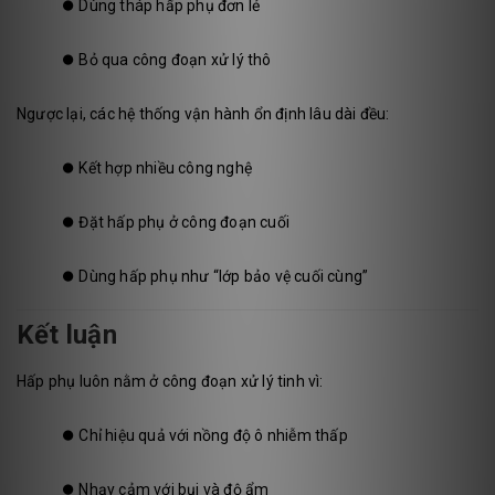
⏺️
Dùng tháp hấp phụ đơn lẻ
⏺️
Bỏ qua công đoạn xử lý thô
Ngược lại, các hệ thống vận hành ổn định lâu dài đều:
⏺️
Kết hợp nhiều công nghệ
⏺️
Đặt hấp phụ ở công đoạn cuối
⏺️
Dùng hấp phụ như “lớp bảo vệ cuối cùng”
Kết luận
Hấp phụ luôn nằm ở công đoạn xử lý tinh vì:
⏺️
Chỉ hiệu quả với nồng độ ô nhiễm thấp
⏺️
Nhạy cảm với bụi và độ ẩm