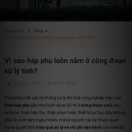
DỊCH VỤ
BLOG
LIÊN HỆ
Trang chủ
Blog
Vì sao hấp phụ luôn nằm ở công đoạn xử lý tinh?
Vì sao hấp phụ luôn nằm ở công đoạn
xử lý tinh?
Đồng Hữu Cảnh -
06/01/2026
Trong hầu hết các hệ thống xử lý khí thải công nghiệp hiện nay,
tháp hấp phụ
gần như luôn được bố trí ở
công đoạn cuối
, sau
cyclone, tháp hấp thụ, tháp phun hoặc thiết bị lọc bụi. Đây không
phải là cách làm ngẫu nhiên, mà là nguyên tắc kỹ thuật quan
trọng quyết định
hiệu quả xử lý và chi phí vận hành
của toàn bộ