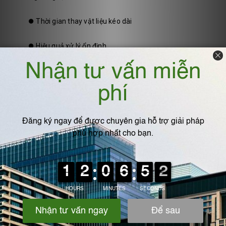
⏺️
Thời gian thay vật liệu kéo dài
⏺️
Hiệu quả xử lý ổn định
⏺️
Tổng chi phí vận hành giảm
Ngược lại, dùng hấp phụ cho xử lý thô gần như chắc chắn sẽ
tốn
tiền mà không đạt hiệu quả
.
5. Hấp phụ phù hợp để xử lý mùi và
VOCs còn sót lại
Sau các công đoạn xử lý chính, khí thải thường:
⏺️
Đã đạt gần ngưỡng cho phép
⏺️
Nhưng vẫn còn mùi nhẹ