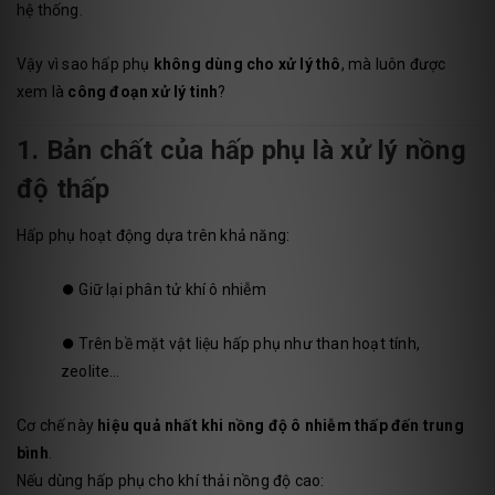
hệ thống.
Vậy vì sao hấp phụ
không dùng cho xử lý thô
, mà luôn được
xem là
công đoạn xử lý tinh
?
1. Bản chất của hấp phụ là xử lý nồng
độ thấp
Hấp phụ hoạt động dựa trên khả năng:
⏺️
Giữ lại phân tử khí ô nhiễm
⏺️
Trên bề mặt vật liệu hấp phụ như than hoạt tính,
zeolite…
Cơ chế này
hiệu quả nhất khi nồng độ ô nhiễm thấp đến trung
bình
.
Nếu dùng hấp phụ cho khí thải nồng độ cao: