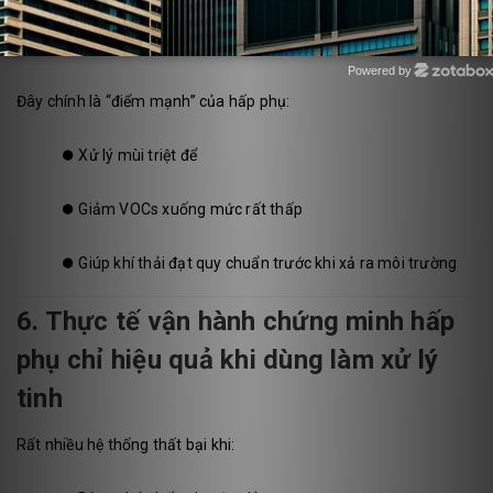
⏺️
Còn dư VOCs nồng độ thấp
Powered by
Zotabox
Đây chính là “điểm mạnh” của hấp phụ:
⏺️
Xử lý mùi triệt để
⏺️
Giảm VOCs xuống mức rất thấp
⏺️
Giúp khí thải đạt quy chuẩn trước khi xả ra môi trường
6. Thực tế vận hành chứng minh hấp
phụ chỉ hiệu quả khi dùng làm xử lý
tinh
Rất nhiều hệ thống thất bại khi: