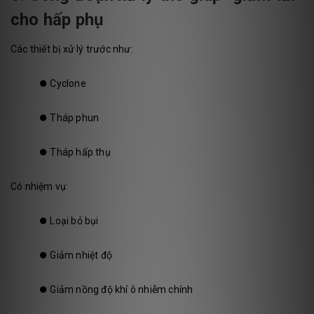
cho hấp phụ
Các thiết bị xử lý trước như:
⏺️
Cyclone
⏺️
Tháp phun
⏺️
Tháp hấp thụ
Có nhiệm vụ:
⏺️
Loại bỏ bụi
⏺️
Giảm nhiệt độ
⏺️
Giảm nồng độ khí ô nhiễm chính