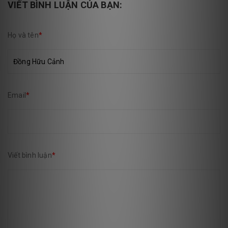
VIẾT BÌNH LUẬN CỦA BẠN:
Họ và tên
*
Email
*
Viết bình luận
*