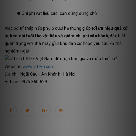
⏺️
Chi phí vật liệu cao, cần dùng đúng chỗ
Việc bố trí tháp hấp phụ ở cuối hệ thống giúp
tối ưu hiệu quả xử
lý, kéo dài tuổi thọ vật liệu và giảm chi phí vận hành
, đặc biệt
quan trọng với nhà máy gần khu dân cư hoặc yêu cầu xả thải
nghiêm ngặt.
Liên hệ IPF Việt Nam để nhận báo giá và mẫu thiết kế!
Website:
www.ipf-vn.com
Địa chỉ : Ngãi Cầu - An Khánh- Hà Nội
Hotline: 0975.360.629