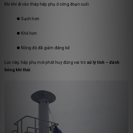
Khi khí đi vào tháp hấp phụ ở công đoạn cuối:
⏺️
Sạch hơn
⏺️
Khô hơn
⏺️
Nồng độ đã giảm đáng kể
Lúc này, hấp phụ mới phát huy đúng vai trò
xử lý tinh – đánh
bóng khí thải
.