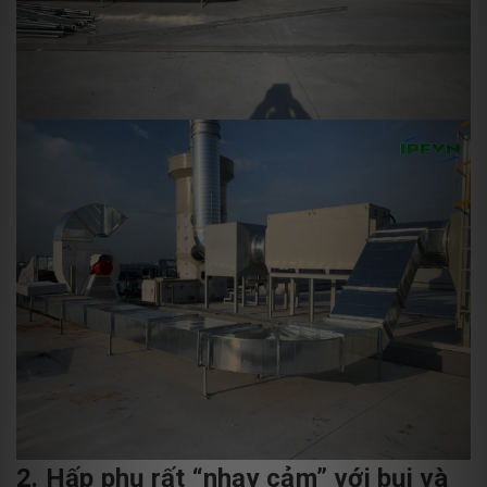
2. Hấp phụ rất “nhạy cảm” với bụi và