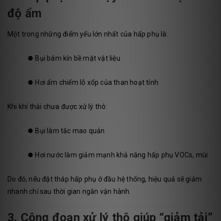
độ ẩm
Một trong những điểm yếu lớn nhất của hấp phụ là:
⏺️
Bụi bám kín bề mặt vật liệu
⏺️
Hơi ẩm chiếm lỗ xốp của than hoạt tính
Khi khí thải chưa được xử lý thô:
⏺️
Bụi làm tắc mao quản
⏺️
Hơi nước làm giảm mạnh khả năng hấp phụ VOCs, mùi
Do đó, nếu đặt tháp hấp phụ ở đầu hệ thống, hiệu quả sẽ giảm
nhanh chỉ sau thời gian ngắn vận hành.
3. Công đoạn xử lý thô giúp “giảm tải”