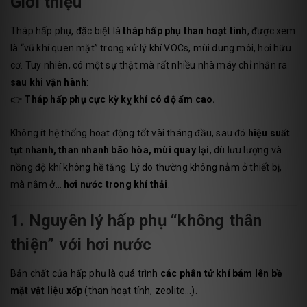
Giới thiệu
Tháp hấp phụ, đặc biệt là
tháp hấp phụ than hoạt tính
, được xem
là “vũ khí quen mặt” trong xử lý khí VOCs, mùi dung môi, hơi hữu
cơ. Tuy nhiên, có một sự thật mà rất nhiều nhà máy chỉ nhận ra
sau khi vận hành
:
👉
Tháp hấp phụ cực kỳ kỵ khí có độ ẩm cao.
Không ít hệ thống hoạt động tốt vài tháng đầu, sau đó
hiệu suất
tụt nhanh, than nhanh bão hòa, mùi quay lại
, dù lưu lượng và
nồng độ khí không hề tăng. Lý do thường không nằm ở thiết bị,
mà nằm ở…
hơi nước trong khí thải
.
1. Nguyên lý hấp phụ “không thân
thiện” với hơi nước
Bản chất của hấp phụ là quá trình
các phân tử khí bám lên bề
mặt vật liệu xốp
(than hoạt tính, zeolite…).