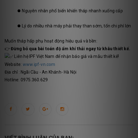
⏺️
Nguyên nhân phổ biến khiến tháp nhanh xuống cấp
⏺️
Lý do nhiều nhà máy phải thay than sớm, tốn chi phí lớn
Muốn tháp hấp phụ hoạt động hiệu quả và bền:
👉
Đừng bỏ qua bài toán độ ẩm khí thải ngay từ khâu thiết kế.
Liên hệ IPF Việt Nam để nhận báo giá và mẫu thiết kế!
Website:
www.ipf-vn.com
Địa chỉ : Ngãi Cầu - An Khánh- Hà Nội
Hotline: 0975.360.629
VIẾT BÌNH LUẬN CỦA BẠN: