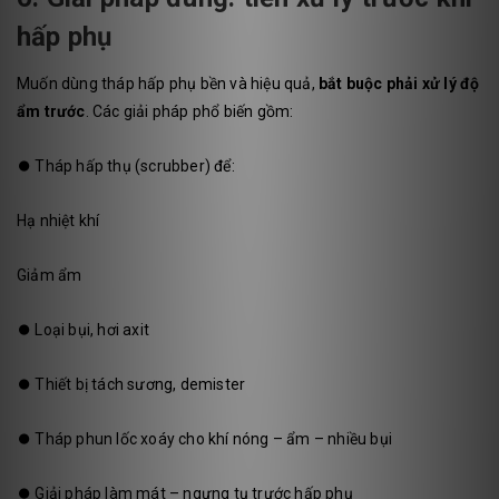
hấp phụ
Muốn dùng tháp hấp phụ bền và hiệu quả,
bắt buộc phải xử lý độ
ẩm trước
. Các giải pháp phổ biến gồm:
⏺️
Tháp hấp thụ (scrubber) để:
Hạ nhiệt khí
Giảm ẩm
⏺️
Loại bụi, hơi axit
⏺️
Thiết bị tách sương, demister
⏺️
Tháp phun lốc xoáy cho khí nóng – ẩm – nhiều bụi
⏺️
Giải pháp làm mát – ngưng tụ trước hấp phụ