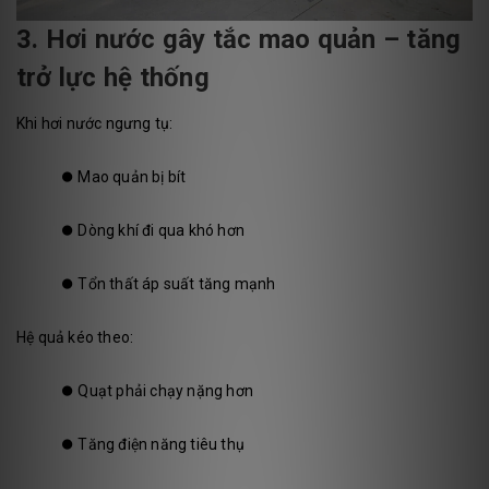
3. Hơi nước gây tắc mao quản – tăng
trở lực hệ thống
Khi hơi nước ngưng tụ:
⏺️
Mao quản bị bít
⏺️
Dòng khí đi qua khó hơn
⏺️
Tổn thất áp suất tăng mạnh
Hệ quả kéo theo:
⏺️
Quạt phải chạy nặng hơn
⏺️
Tăng điện năng tiêu thụ