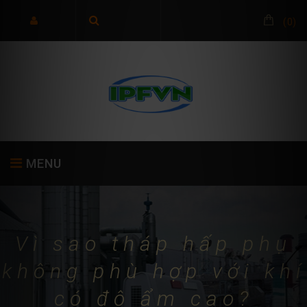
(
0
)
MENU
TRANG CHỦ
GIỚI THIỆU
SẢN PHẨM
Vì sao tháp hấp phụ
không phù hợp với khí
có độ ẩm cao?