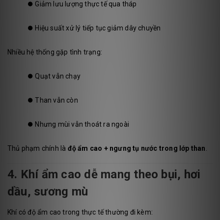
⏺️
Giảm lưu lượng thực tế qua tháp
⏺️
Hiệu suất xử lý tiếp tục giảm dây chuyền
Nhiều hệ thống gặp tình trạng:
⏺️
Quạt vẫn chạy
⏺️
Than vẫn còn
⏺️
Nhưng mùi vẫn thoát ra ngoài
Thủ phạm chính là
độ ẩm cao + ngưng tụ nước trong lớp than
.
4. Khí ẩm cao dễ mang theo bụi, hơi
dầu, sương mù
Khí có độ ẩm cao trong thực tế thường đi kèm: