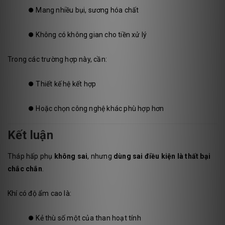
⏺️
Mang nhiều bụi, sương hóa chất
⏺️
Không có không gian cho tiền xử lý
Trong các trường hợp này, cần:
⏺️
Thiết kế hệ kết hợp
⏺️
Hoặc chọn công nghệ khác phù hợp hơn
Kết luận
Tháp hấp phụ
không sai
, nhưng
dùng sai điều kiện là thất bại
chắc chắn
.
Khí có độ ẩm cao là:
⏺️
Kẻ thù số một của than hoạt tính