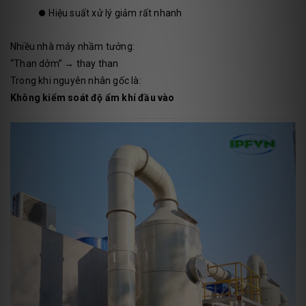
⏺️
Hiệu suất xử lý giảm rất nhanh
Nhiều nhà máy nhầm tưởng:
“Than dởm” → thay than
Trong khi nguyên nhân gốc là:
Không kiểm soát độ ẩm khí đầu vào