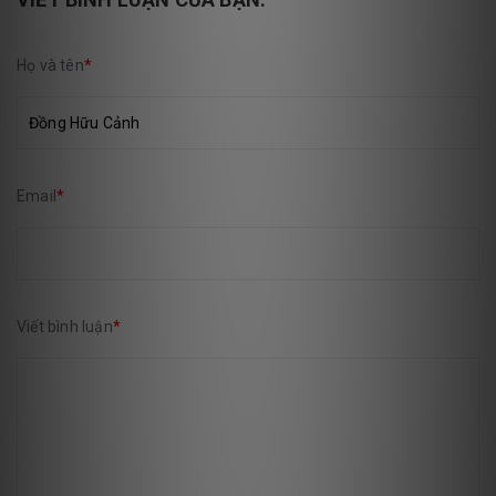
Họ và tên
*
Email
*
Viết bình luận
*