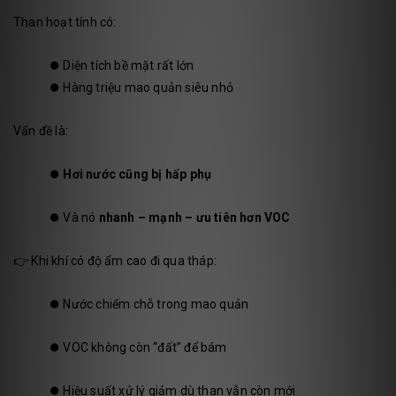
Than hoạt tính có:
⏺️
Diện tích bề mặt rất lớn
⏺️
Hàng triệu mao quản siêu nhỏ
Vấn đề là:
⏺️
Hơi nước cũng bị hấp phụ
⏺️
Và nó
nhanh – mạnh – ưu tiên hơn VOC
👉 Khi khí có độ ẩm cao đi qua tháp:
⏺️
Nước chiếm chỗ trong mao quản
⏺️
VOC không còn “đất” để bám
⏺️
Hiệu suất xử lý giảm dù than vẫn còn mới