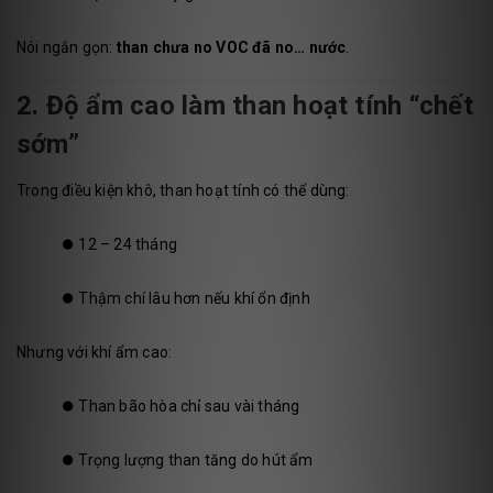
Nói ngắn gọn:
than chưa no VOC đã no… nước
.
2. Độ ẩm cao làm than hoạt tính “chết
sớm”
Trong điều kiện khô, than hoạt tính có thể dùng:
⏺️
12 – 24 tháng
⏺️
Thậm chí lâu hơn nếu khí ổn định
Nhưng với khí ẩm cao:
⏺️
Than bão hòa chỉ sau vài tháng
⏺️
Trọng lượng than tăng do hút ẩm