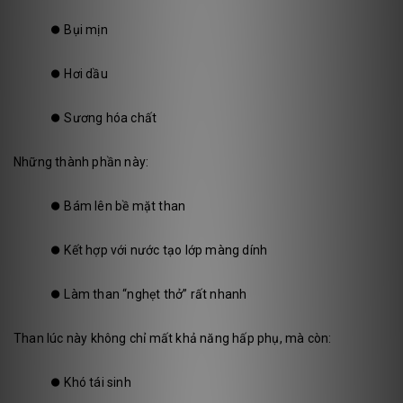
⏺️
Bụi mịn
⏺️
Hơi dầu
⏺️
Sương hóa chất
Những thành phần này:
⏺️
Bám lên bề mặt than
⏺️
Kết hợp với nước tạo lớp màng dính
⏺️
Làm than “nghẹt thở” rất nhanh
Than lúc này không chỉ mất khả năng hấp phụ, mà còn:
⏺️
Khó tái sinh