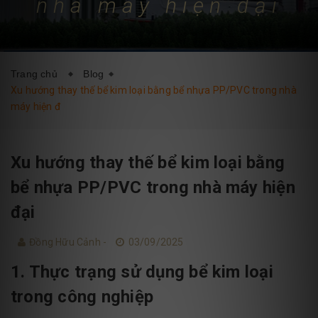
nhà máy hiện đại
DỊCH VỤ
BLOG
LIÊN HỆ
Trang chủ
Blog
Xu hướng thay thế bể kim loại bằng bể nhựa PP/PVC trong nhà
máy hiện đ
Xu hướng thay thế bể kim loại bằng
bể nhựa PP/PVC trong nhà máy hiện
đại
Đồng Hữu Cảnh -
03/09/2025
1. Thực trạng sử dụng bể kim loại
trong công nghiệp