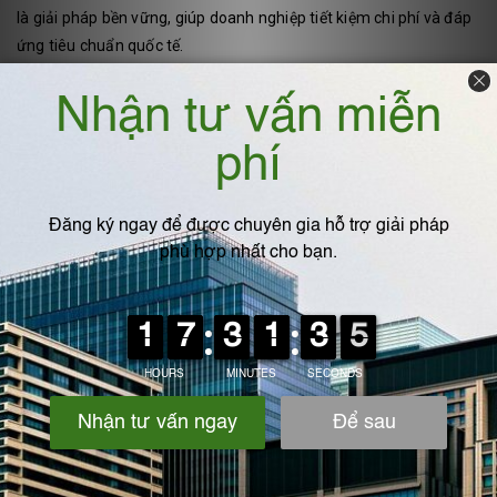
là giải pháp bền vững, giúp doanh nghiệp tiết kiệm chi phí và đáp
ứng tiêu chuẩn quốc tế.
📞
Liên hệ IPF Việt Nam
để được tư vấn – thiết kế – gia công
bể
nhựa PP/PVC theo yêu cầu
cho nhà máy của bạn.
Địa chỉ : Ngãi Cầu - An Khánh- Hà Nội
Hotline: 0975.360.629
VIẾT BÌNH LUẬN CỦA BẠN:
Họ và tên
*