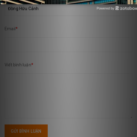
Powered by
Zotabox
Email
*
Viết bình luận
*
GỬI BÌNH LUẬN