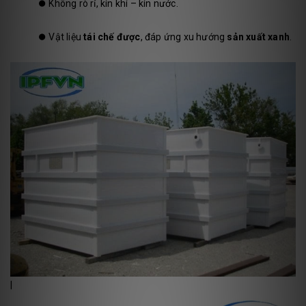
⏺️
Không rò rỉ, kín khí – kín nước.
⏺️
Vật liệu
tái chế được
, đáp ứng xu hướng
sản xuất xanh
.
|