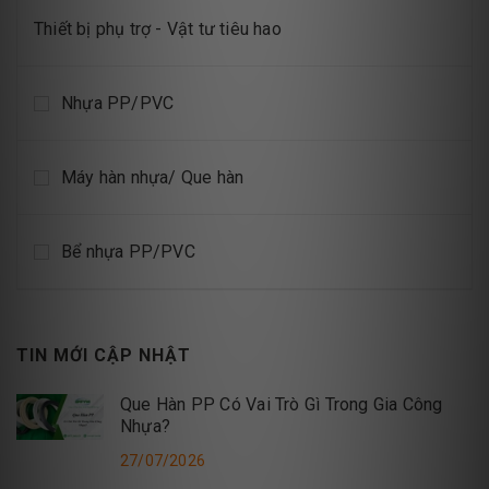
Thiết bị phụ trợ - Vật tư tiêu hao
Nhựa PP/PVC
Máy hàn nhựa/ Que hàn
Bể nhựa PP/PVC
TIN MỚI CẬP NHẬT
Que Hàn PP Có Vai Trò Gì Trong Gia Công
Nhựa?
27/07/2026