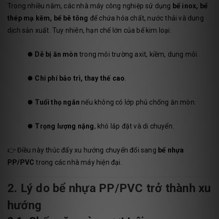
Trong nhiều năm, các nhà máy công nghiệp sử dụng
bể inox, bể
thép mạ kẽm, bể bê tông
để chứa hóa chất, nước thải và dung
dịch sản xuất. Tuy nhiên, hạn chế lớn của bể kim loại:
⏺️
Dễ bị ăn mòn
trong môi trường axit, kiềm, dung môi.
⏺️
Chi phí bảo trì, thay thế cao
.
⏺️
Tuổi thọ ngắn
nếu không có lớp phủ chống ăn mòn.
⏺️
Trọng lượng nặng
, khó lắp đặt và di chuyển.
👉 Điều này thúc đẩy xu hướng chuyển đổi sang
bể nhựa
PP/PVC
trong các nhà máy hiện đại.
2. Lý do bể nhựa PP/PVC trở thành xu
hướng