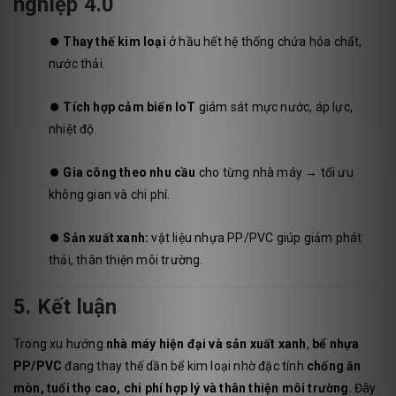
nghiệp 4.0
⏺️
Thay thế kim loại
ở hầu hết hệ thống chứa hóa chất,
nước thải.
⏺️
Tích hợp cảm biến IoT
giám sát mực nước, áp lực,
nhiệt độ.
⏺️
Gia công theo nhu cầu
cho từng nhà máy → tối ưu
không gian và chi phí.
⏺️
Sản xuất xanh:
vật liệu nhựa PP/PVC giúp giảm phát
thải, thân thiện môi trường.
5. Kết luận
Trong xu hướng
nhà máy hiện đại và sản xuất xanh
,
bể nhựa
PP/PVC
đang thay thế dần bể kim loại nhờ đặc tính
chống ăn
mòn, tuổi thọ cao, chi phí hợp lý và thân thiện môi trường
. Đây