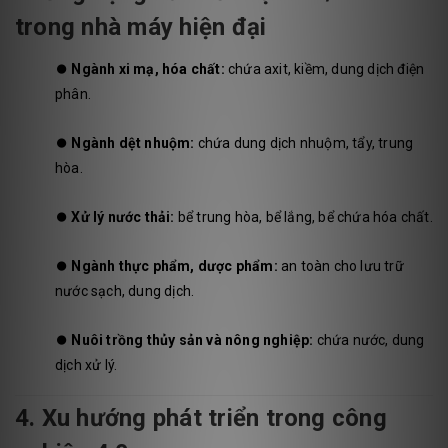
trong nhà máy hiện đại
⏺️
Ngành xi mạ, hóa chất:
chứa axit, kiềm, dung dịch điện
phân.
⏺️
Ngành dệt nhuộm:
chứa dung dịch nhuộm, tẩy, trung
hòa.
⏺️
Xử lý nước thải:
bể trung hòa, bể lắng, bể chứa hóa chất.
⏺️
Ngành thực phẩm, dược phẩm:
an toàn cho lưu trữ
nước sạch, dung dịch.
⏺️
Nuôi trồng thủy sản và nông nghiệp:
chứa nước, dung
dịch xử lý.
4. Xu hướng phát triển trong công