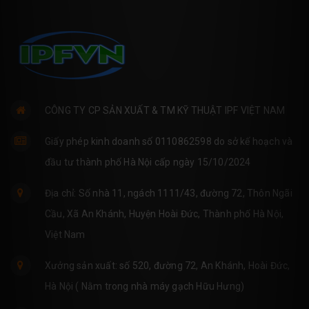
CÔNG TY CP SẢN XUẤT & TM KỸ THUẬT IPF VIỆT NAM
Giấy phép kinh doanh số 0110862598 do sở kế hoạch và
đầu tư thành phố Hà Nội cấp ngày 15/10/2024
Địa chỉ: Số nhà 11, ngách 1111/43, đường 72, Thôn Ngãi
Cầu, Xã An Khánh, Huyện Hoài Đức, Thành phố Hà Nội,
Việt Nam
Xưởng sản xuất: số 520, đường 72, An Khánh, Hoài Đức,
Hà Nội ( Nằm trong nhà máy gạch Hữu Hưng)