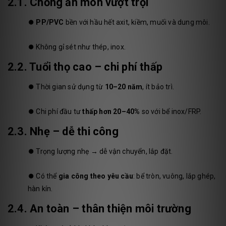
2.1. Chống ăn mòn vượt trội
⏺️
PP/PVC
bền với hầu hết axit, kiềm, muối và dung môi.
⏺️
Không gỉ sét như thép, inox.
2.2. Tuổi thọ cao – chi phí thấp
⏺️
Thời gian sử dụng từ
10–20 năm
, ít bảo trì.
⏺️
Chi phí đầu tư
thấp hơn 20–40%
so với bể inox/FRP.
2.3. Nhẹ – dễ thi công
⏺️
Trọng lượng nhẹ → dễ vận chuyển, lắp đặt.
⏺️
Có thể
gia công theo yêu cầu
: bể tròn, vuông, lắp ghép,
hàn kín.
2.4. An toàn – thân thiện môi trường