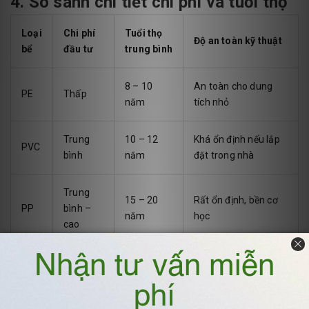
4. So sánh chi tiết chi phí và tuổi thọ
Loại
Chi phí
Tuổi thọ
Độ an toàn kỹ thuật
bể
đầu tư
trung bình
8 – 10
An toàn cho dung
PE
Thấp
năm
tích nhỏ
Trung
10 – 12
Khá ổn định nếu lắp
PVC
bình
năm
đặt trong nhà
Trung
15 – 20
Rất ổn định, bền cơ
PP
bình –
năm
học
cao
20 – 25
An toàn cao nhất
FRP
Cao
năm
cho công trình lớn