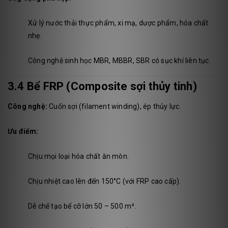
Xử lý nước thải thực phẩm, xi mạ, dược phẩm, hóa chất
nhẹ.
Công nghệ sinh học MBR, MBBR, SBR có sục khí liên tục.
3.4 Bể FRP (Composite sợi thủy tinh)
Công nghệ:
Cuốn sợi (filament winding), ép thủy lực.
Ưu điểm:
Chịu mọi loại hóa chất ăn mòn.
Chịu nhiệt cao lên đến 150°C (với FRP cao cấp).
Dễ chế tạo bể cỡ lớn 50 – 500 m³.