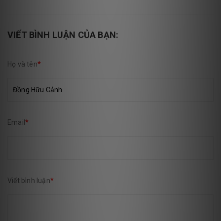
VIẾT BÌNH LUẬN CỦA BẠN:
Họ và tên
*
Email
*
Viết bình luận
*