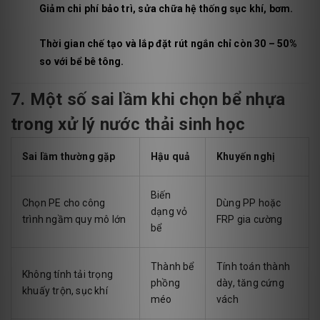
Giảm chi phí bảo trì, sửa chữa hệ thống sục khí, bơm.
Thời gian chế tạo và lắp đặt rút ngắn chỉ còn 30 – 50%
so với bể bê tông.
7. Một số sai lầm khi chọn bể nhựa
trong xử lý nước thải sinh học
Sai lầm thường gặp
Hậu quả
Khuyến nghị
Biến
Chọn PE cho công
Dùng PP hoặc
dạng vỏ
trình ngầm quy mô lớn
FRP gia cường
bể
Thành bể
Tính toán thành
Không tính tải trọng
phồng
dày, tăng cứng
khuấy trộn, sục khí
méo
vách