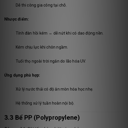
Dễ thi công gia công tại chỗ.
Nhược điểm:
Tính đàn hồi kém → dễ nứt khi có dao động nền.
Kém chịu lực khi chôn ngầm.
Tuổi thọ ngoài trời ngắn do lão hóa UV.
Ứng dụng phù hợp:
Xử lý nước thải có độ ăn mòn hóa học nhẹ.
Hệ thống xử lý tuần hoàn nội bộ.
3.3 Bể PP (Polypropylene)