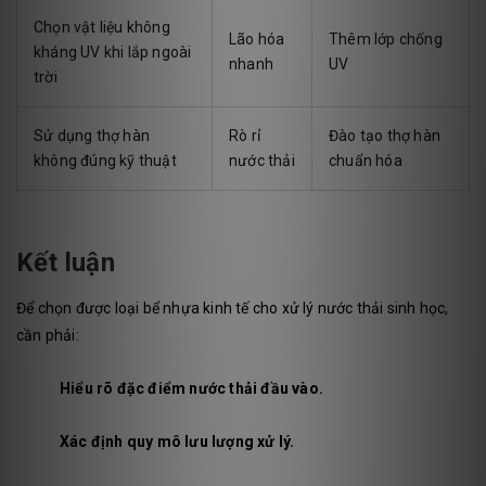
Chọn vật liệu không
Lão hóa
Thêm lớp chống
kháng UV khi lắp ngoài
nhanh
UV
trời
Sử dụng thợ hàn
Rò rỉ
Đào tạo thợ hàn
không đúng kỹ thuật
nước thải
chuẩn hóa
Kết luận
Để chọn được loại bể nhựa kinh tế cho xử lý nước thải sinh học,
cần phải:
Hiểu rõ đặc điểm nước thải đầu vào.
Xác định quy mô lưu lượng xử lý.