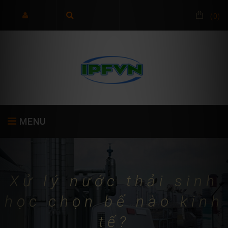
(
0
)
MENU
TRANG CHỦ
GIỚI THIỆU
SẢN PHẨM
Xử lý nước thải sinh
học chọn bể nào kinh
tế?