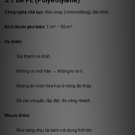
3.1 Bể PE (Polyethylene)
Công nghệ chế tạo:
Đúc xoay (rotomolding), liền khối.
Kích thước phổ biến:
1 m³ – 50 m³.
Ưu điểm:
Giá thành rẻ nhất.
Không có mối hàn → không lo rò rỉ.
Kháng ăn mòn hóa học ở nồng độ thấp.
Dễ vận chuyển, lắp đặt, thi công nhanh.
Nhược điểm:
Khả năng chịu tải kém với dung tích lớn.