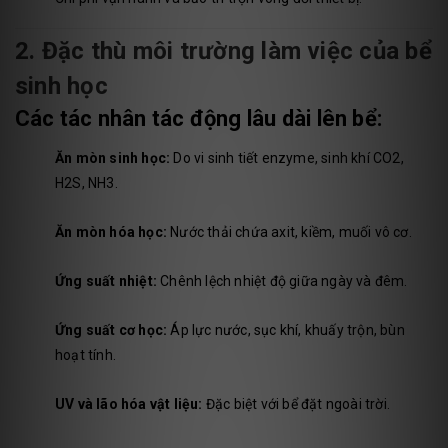
2. Đặc thù môi trường làm việc của bể
sinh học
Các tác nhân tác động lâu dài lên bể:
Ăn mòn sinh học:
Do vi sinh tiết enzyme, sinh khí CO2,
H2S, NH3.
Ăn mòn hóa học:
Nước thải chứa axit, kiềm, muối vô cơ.
Ứng suất nhiệt:
Chênh lệch nhiệt độ giữa ngày và đêm.
Ứng suất cơ học:
Áp lực nước, sục khí, khuấy trộn, bùn
hoạt tính.
UV và lão hóa vật liệu:
Đặc biệt với bể đặt ngoài trời.