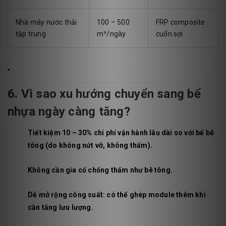
Nhà máy nước thải
100 – 500
FRP composite
tập trung
m³/ngày
cuốn sợi
6. Vì sao xu hướng chuyển sang bể
nhựa ngày càng tăng?
Tiết kiệm 10 – 30% chi phí vận hành lâu dài so với bể bê
tông (do không nứt vỡ, không thấm).
Không cần gia cố chống thấm như bê tông.
Dễ mở rộng công suất: có thể ghép module thêm khi
cần tăng lưu lượng.