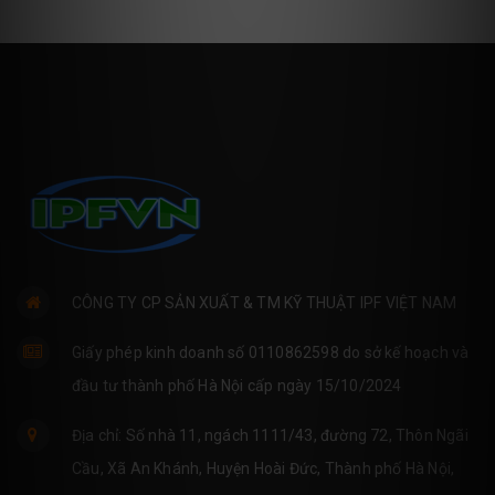
CÔNG TY CP SẢN XUẤT & TM KỸ THUẬT IPF VIỆT NAM
Giấy phép kinh doanh số 0110862598 do sở kế hoạch và
đầu tư thành phố Hà Nội cấp ngày 15/10/2024
Địa chỉ: Số nhà 11, ngách 1111/43, đường 72, Thôn Ngãi
Cầu, Xã An Khánh, Huyện Hoài Đức, Thành phố Hà Nội,