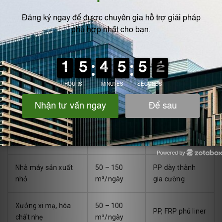
5. Bảng lựa chọn nhanh loại bể theo
từng công trình
Loại công trình
Lưu lượng
Bể đề xuất
Hộ gia đình
<10 m³/ngày
Bể PE đúc sẵn
Khách sạn, nhà
10 – 50
PE, PVC hàn
hàng
m³/ngày
tấm
Powered by
Zotabox
Nhà máy sản xuất
50 – 150
PP dày thành
nhỏ
m³/ngày
gia cường
Xưởng xi mạ, hóa
50 – 100
PP, FRP phủ liner
chất nhẹ
m³/ngày