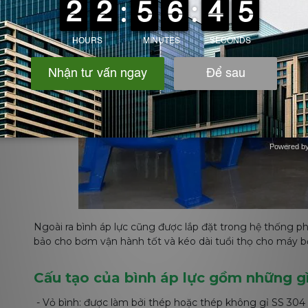
Powered b
Zotabox
Ngoài ra bình áp lực cũng được lắp đặt trong hệ thống 
bảo cho bơm vận hành tốt và kéo dài tuổi thọ cho máy 
Cấu tạo của bình áp lực gồm những g
- Vỏ bình: được làm bởi thép hoặc thép không gỉ SS 304 -