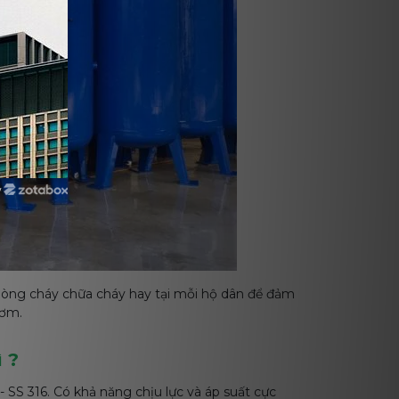
y
phòng cháy chữa cháy hay tại mỗi hộ dân để đảm
bơm.
ì ?
 SS 316. Có khả năng chịu lực và áp suất cực