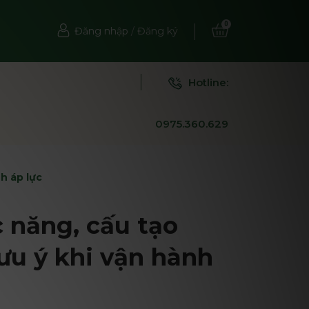
0
Đăng nhập
/
Đăng ký
Hotline:
0975.360.629
nh áp lực
c năng, cấu tạo
lưu ý khi vận hành