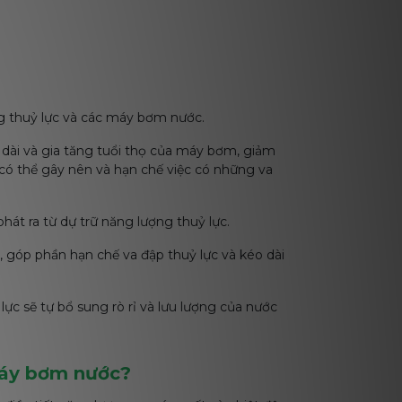
ng thuỷ lực và các máy bơm nước.
o dài và gia tăng tuổi thọ của máy bơm, giảm
 có thể gây nên và hạn chế việc có những va
 phát ra từ dự trữ năng lượng thuỷ lực.
, góp phần hạn chế va đập thuỷ lực và kéo dài
c sẽ tự bổ sung rò rỉ và lưu lượng của nước
 máy bơm nước?