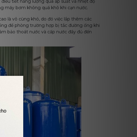
 điều tiết năng lượng qua áp suất và nhiệt độ
ống máy bơm không quá khô khi cạn nước.
cao là vô cùng khó, do đó việc lắp thêm các
hống để phòng trường hợp bị tắc đường ống khi
ảm bảo thoát nước và cấp nước đầy đủ đến