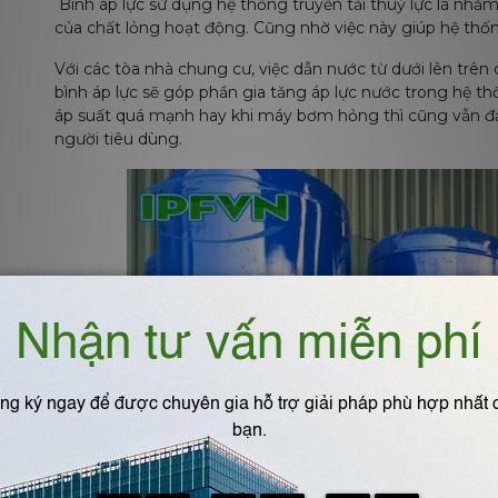
Bình áp lực sử dụng hệ thống truyền tải thuỷ lực là nhằm
của chất lỏng hoạt động. Cũng nhờ việc này giúp hệ th
Với các tòa nhà chung cư, việc dẫn nước từ dưới lên trên 
bình áp lực sẽ góp phần gia tăng áp lực nước trong hệ t
áp suất quá mạnh hay khi máy bơm hỏng thì cũng vẫn đ
người tiêu dùng.