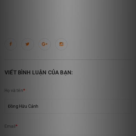
VIẾT BÌNH LUẬN CỦA BẠN:
Họ và tên
*
Email
*