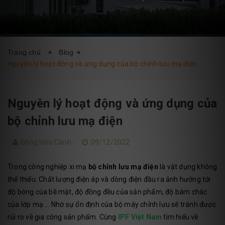
DỊCH VỤ
BLOG
LIÊN HỆ
Trang chủ
Blog
nguyên lý hoạt động và ứng dụng của bộ chỉnh lưu mạ điện
Nguyên lý hoạt động và ứng dụng của
bộ chỉnh lưu mạ điện
Đồng Hữu Cảnh -
09/12/2022
Trong công nghiệp xi mạ
bộ chỉnh lưu mạ điện
là vật dụng không
thể thiếu. Chất lượng điện áp và dòng điện đầu ra ảnh hưởng tới
độ bóng của bề mặt, độ đồng đều của sản phẩm, độ bám chắc
của lớp mạ ... Nhờ sự ổn định của bộ máy chỉnh lưu sẽ tránh được
rủi ro về gia công sản phẩm. Cùng
IPF Việt Nam
tìm hiểu về