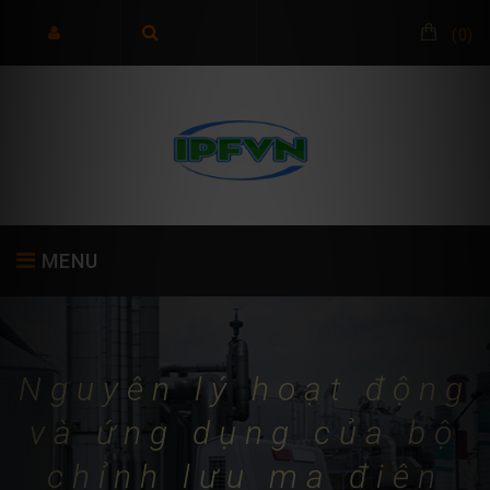
(
0
)
MENU
TRANG CHỦ
GIỚI THIỆU
SẢN PHẨM
Nguyên lý hoạt động
và ứng dụng của bộ
chỉnh lưu mạ điện