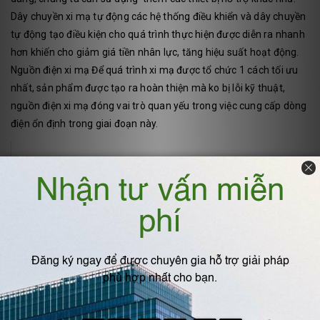
Dây chuyền xi mạ tự động các hệ thống điều khiển và dây chuyền
tự động tạo điều kiện cho quá trình thực hiện được diễn ra nhanh
hơn khiến cho giảm giá tiền nhân lực, tăng hiệu suất hoạt động.
Nguồn điện xi mạ Để quá trình xi mạ được tổ chức 1 cách tối ưu
nhất, sản phẩm được tạo ra hoàn thiện mà ko bị lỗi kỹ thuật,
nguồn điện xi mạ đóng vai trò quan yếu trong việc cung cấp dòng
điện ổn định trong giai đoạn này.
Xem thêm:
Giá thể vi sinh là gì ? Đặc điểm và ứng
dụng của giá thể vi sinh
Địa chỉ cung cấp bộ chỉnh lưu mạ điện chất
lượng
Bộ chỉnh lưu mạ điện là thiết bị gần như không thể thiếu trong