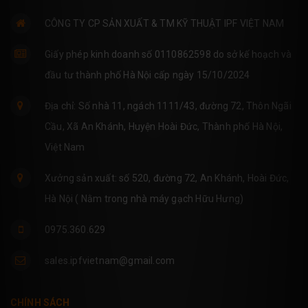
CÔNG TY CP SẢN XUẤT & TM KỸ THUẬT IPF VIỆT NAM
Giấy phép kinh doanh số 0110862598 do sở kế hoạch và
đầu tư thành phố Hà Nội cấp ngày 15/10/2024
Địa chỉ: Số nhà 11, ngách 1111/43, đường 72, Thôn Ngãi
Cầu, Xã An Khánh, Huyện Hoài Đức, Thành phố Hà Nội,
Việt Nam
Xưởng sản xuất: số 520, đường 72, An Khánh, Hoài Đức,
Hà Nội ( Nằm trong nhà máy gạch Hữu Hưng)
0975.360.629
sales.ipfvietnam@gmail.com
CHÍNH SÁCH