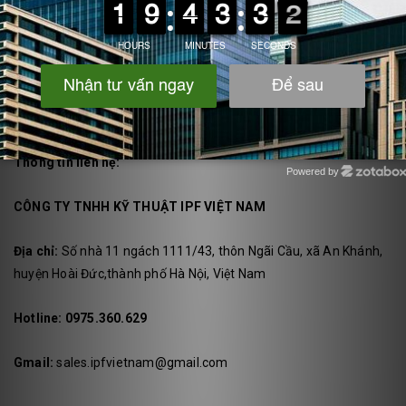
quá trình xi mạ. Để lựa chọn các sản phẩm phù hợp với cơ sở của
mình bạn nên cân nhắc tìm hiểu kỹ. Nếu bạn vẫn đang phân vân
tìm kiếm địa chỉ phân phối
bộ chỉnh lưu mạ điện
hay
các thiết bị
phụ trợ công nghiệp khác
hãy đến ngay với
IPF Việt Nam
. Liên
hệ ngay với chúng ta để nhận tư vấn và lựa chọn sản phẩm chất
lượng.
Thông tin liên hệ:
Powered by
Zotabox
CÔNG TY TNHH KỸ THUẬT IPF VIỆT NAM
Địa chỉ:
Số nhà 11 ngách 1111/43, thôn Ngãi Cầu, xã An Khánh,
huyện Hoài Đức,thành phố Hà Nội, Việt Nam
Hotline:
0975.360.629
Gmail:
sales.ipfvietnam@gmail.com