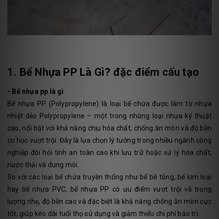
1. Bể Nhựa PP Là Gì? đặc điểm cấu tạo
- Bể nhựa pp là gì
Bể nhựa PP (Polypropylene) là loại bể chứa được làm từ nhựa
nhiệt dẻo Polypropylene – một trong những loại nhựa kỹ thuật
cao, nổi bật với khả năng chịu hóa chất, chống ăn mòn và độ bền
cơ học vượt trội. Đây là lựa chọn lý tưởng trong nhiều ngành công
nghiệp đòi hỏi tính an toàn cao khi lưu trữ hoặc xử lý hóa chất,
nước thải và dung môi.
So với các loại bể chứa truyền thống như bể bê tông, bể kim loại
hay bể nhựa PVC, bể nhựa PP có ưu điểm vượt trội về trọng
lượng nhẹ, độ bền cao và đặc biệt là khả năng chống ăn mòn cực
tốt, giúp kéo dài tuổi thọ sử dụng và giảm thiểu chi phí bảo trì.