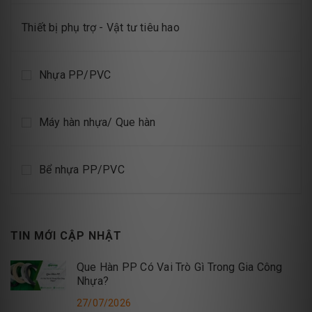
Thiết bị phụ trợ - Vật tư tiêu hao
Nhựa PP/PVC
Máy hàn nhựa/ Que hàn
Bể nhựa PP/PVC
TIN MỚI CẬP NHẬT
Que Hàn PP Có Vai Trò Gì Trong Gia Công
Nhựa?
27/07/2026