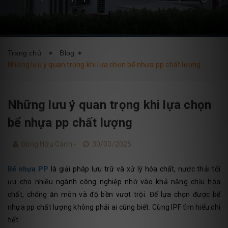
DỊCH VỤ
BLOG
LIÊN HỆ
Trang chủ
Blog
Những lưu ý quan trọng khi lựa chọn bể nhựa pp chất lượng
Những lưu ý quan trọng khi lựa chọn
bể nhựa pp chất lượng
Đồng Hữu Cảnh -
30/03/2025
Bể nhựa PP
là giải pháp lưu trữ và xử lý hóa chất, nước thải tối
ưu cho nhiều ngành công nghiệp nhờ vào khả năng chịu hóa
chất, chống ăn mòn và độ bền vượt trội. Để lựa chọn được bể
nhựa pp chất lượng không phải ai cũng biết. Cùng IPF tìm hiểu chi
tiết