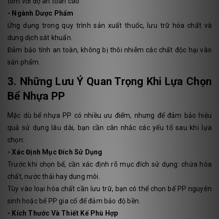
tôm với độ an toàn cao.
- Ngành Dược Phẩm
Ứng dụng trong quy trình sản xuất thuốc, lưu trữ hóa chất và
dung dịch sát khuẩn.
Đảm bảo tính an toàn, không bị thôi nhiễm các chất độc hại vào
sản phẩm.
3. Những Lưu Ý Quan Trọng Khi Lựa Chọn
Bể Nhựa PP
Mặc dù bể nhựa PP có nhiều ưu điểm, nhưng để đảm bảo hiệu
quả sử dụng lâu dài, bạn cần cân nhắc các yếu tố sau khi lựa
chọn:
- Xác Định Mục Đích Sử Dụng
Trước khi chọn bể, cần xác định rõ mục đích sử dụng: chứa hóa
chất, nước thải hay dung môi.
Tùy vào loại hóa chất cần lưu trữ, bạn có thể chọn bể PP nguyên
sinh hoặc bể PP gia cố để đảm bảo độ bền.
- Kích Thước Và Thiết Kế Phù Hợp