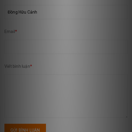
Email
*
Viết bình luận
*
GỬI BÌNH LUẬN