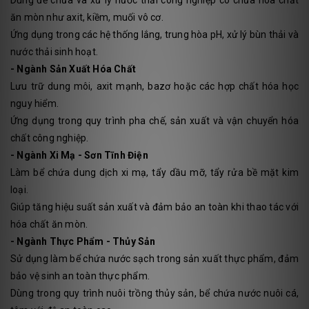
Dùng để chứa và xử lý nước thải công nghiệp có chứa hóa chất
ăn mòn như axit, kiềm, muối vô cơ.
Ứng dụng trong các hệ thống lắng, trung hòa pH, xử lý bùn thải và
nước thải sinh hoạt.
- Ngành Sản Xuất Hóa Chất
Lưu trữ dung môi, axit mạnh, bazơ hoặc các hợp chất hóa học
nguy hiểm.
Ứng dụng trong quy trình pha chế, sản xuất và vận chuyển hóa
chất công nghiệp.
- Ngành Xi Mạ - Sơn Tĩnh Điện
Làm bể chứa dung dịch xi mạ, tẩy dầu mỡ, tẩy rửa bề mặt kim
loại.
Giúp tăng hiệu suất sản xuất và đảm bảo an toàn khi thao tác với
hóa chất ăn mòn.
- Ngành Thực Phẩm - Thủy Sản
Sử dụng làm bể chứa nước sạch trong sản xuất thực phẩm, đảm
bảo vệ sinh an toàn thực phẩm.
Dùng trong quy trình nuôi trồng thủy sản, bể chứa nước nuôi cá,