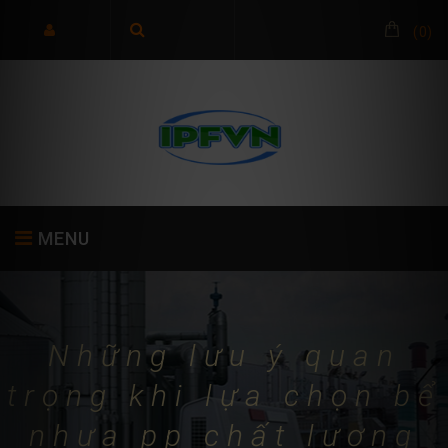
(
0
)
MENU
TRANG CHỦ
GIỚI THIỆU
SẢN PHẨM
Những lưu ý quan
trọng khi lựa chọn bể
nhựa pp chất lượng