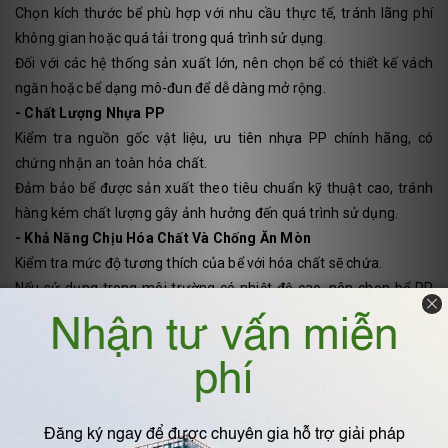
Chọn kích thước bể phù hợp với nhu cầu thực tế, tránh lãng phí
không gian hoặc quá tải trong quá trình sử dụng.
Đối với các hệ thống sản xuất lớn, nên chọn bể có thiết kế vách
ngăn hoặc bể dạng mô-đun để dễ dàng mở rộng.
- Chất Lượng Nhựa PP
Kiểm tra nguồn gốc vật liệu, ưu tiên nhựa PP chính hãng, có
chứng nhận an toàn hóa chất.
Đảm bảo bể được sản xuất theo tiêu chuẩn kỹ thuật cao, tránh
hàng kém chất lượng gây ảnh hưởng đến quá trình sử dụng.
- Khả Năng Chịu Hóa Chất Và Chống Ăn Mòn
Kiểm tra mức độ tương thích của bể với hóa chất sẽ chứa.
Nếu sử dụng trong môi trường có nhiệt độ cao, nên chọn bể PP
có khả năng chịu nhiệt tốt hơn.
- Độ Dày Thành Bể Và Kết Cấu Hàn
Thành bể dày giúp tăng cường độ bền, tránh biến dạng trong quá
trình sử dụng.
Các mối hàn nhựa cần chắc chắn, đảm bảo không có khe hở để
ngăn ngừa rò rỉ hóa chất.