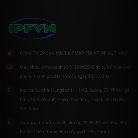
CÔNG TY CP SẢN XUẤT & TM KỸ THUẬT IPF VIỆT NAM
Giấy phép kinh doanh số 0110862598 do sở kế hoạch và
đầu tư thành phố Hà Nội cấp ngày 15/10/2024
Địa chỉ: Số nhà 11, ngách 1111/43, đường 72, Thôn Ngãi
Cầu, Xã An Khánh, Huyện Hoài Đức, Thành phố Hà Nội,
Việt Nam
Xưởng sản xuất: số 520, đường 72, An Khánh, Hoài Đức,
Hà Nội ( Nằm trong nhà máy gạch Hữu Hưng)