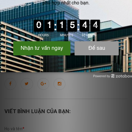
- Đơn Vị Cung Cấp Uy Tín
Lựa chọn nhà cung cấp có kinh nghiệm và uy tín trong ngành để
đảm bảo chất lượng sản phẩm.
Ưu tiên các đơn vị có chính sách bảo hành và hỗ trợ kỹ thuật sau
bán hàng.
Nếu bạn quan tâm tới bể nhựa pp hãy liên hệ 0975.360.629 để
nhận được hỗ trợ tư vấn tốt nhất!
Powered by
Zotabox
VIẾT BÌNH LUẬN CỦA BẠN:
Họ và tên
*