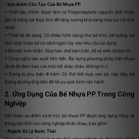
- Đặc Điểm Cấu Tạo Của Bể Nhựa PP
+ Chất liệu chính: Được làm từ Polypropylene nguyên sinh hoặc
gia cố bằng sợi thủy tinh để tăng cường khả năng chịu lực và chịu
nhiệt.
+ Thiết kế đa dạng: Có nhiều hình dạng như bể tròn, bể vuông, bể
chữ nhật hoặc bể có vách ngăn tùy vào nhu cầu sử dụng.
+ Bề mặt trơn nhẵn: Giúp hạn chế bám bẩn, dễ vệ sinh và bảo trì.
+ Công nghệ sản xuất tiên tiến: Áp dụng phương pháp hàn nhựa
nhiệt để đảm bảo các mối nối chắc chắn, không rò rỉ.
+ Trang bị phụ kiện đi kèm: Có thể tích hợp van xả, nắp đậy, hệ
thống đường ống dẫn để tối ưu quá trình vận hành.
2. Ứng Dụng Của Bể Nhựa PP Trong Công
Nghiệp
Với nhiều ưu điểm vượt trội, bể nhựa PP được ứng dụng rộng rãi
trong các lĩnh vực công nghiệp khác nhau, bao gồm:
- Ngành Xử Lý Nước Thải