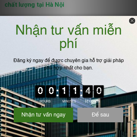
chất lượng tại Hà Nội
Máy hút bụi công nghiệp là sản phẩm không thể thiếu đối với các
ngành sản xuất hiện nay. Tuy nhiên trên thị trường xuất hiện
nhiều cơ sở cung cấp sản phẩm với chất lượng kém tràn lan.
Chính vì vậy cần tìm hiểu và cân nhắc kĩ trước khi mua sản phẩm.
Công ty TNHH kỹ thuật IPF Việt Nam
được biết đến là công ty uy
tín chuyên cung cấp các sản phẩm chất lượng cho các công
nghiệp và phụ trợ công nghiệp. Nếu bạn đang tìm kiếm nơi phân
phối
máy hút bụi công nghiệp
hay
các sản phẩm công nghiệp
và phụ trợ công nghiệp khác
chất lượng hãy gọi ngay:
0973.567.489 để nhận tư vấn và lựa chọn những sản phẩm chất
lượng.
Thông tin liên hệ:
CÔNG TY TNHH KỸ THUẬT IPF VIỆT NAM