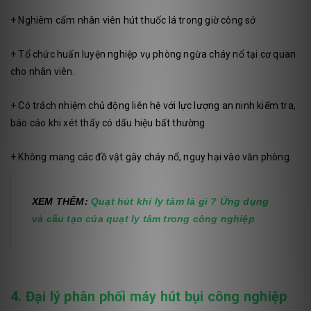
+ Nghiêm cấm nhân viên hút thuốc lá trong giờ công sở
+ Tổ chức huấn luyện nghiệp vụ phòng ngừa cháy nổ tại cơ quan
cho nhân viên.
+ Có trách nhiệm chủ động liên hệ với lực lượng an ninh kiểm tra,
báo cáo khi xét thấy có dấu hiệu bất thường
+ Không mang các đồ vật gây cháy nổ, nguy hại vào văn phòng.
XEM THÊM:
Quạt hút khí ly tâm là gì ? Ứng dụng
và cấu tạo của quạt ly tâm trong công nghiệp
4. Đại lý phân phối máy hút bụi công nghiệp