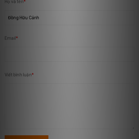
Họ và tên
*
Email
*
Viết bình luận
*