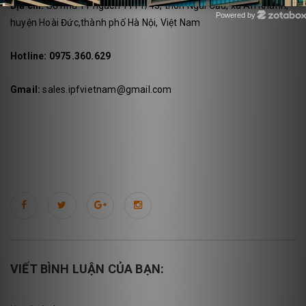
Địa chỉ:
Số nhà 11 ngách 1111/43, thôn Ngãi Cầu, xã An Khánh,
Powered by
huyện Hoài Đức,thành phố Hà Nội, Việt Nam
Zotabox
Hotline:
0975.360.629
Gmail:
sales.ipfvietnam@gmail.com
VIẾT BÌNH LUẬN CỦA BẠN: