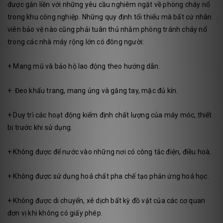
được gắn liền với những yêu cầu nghiêm ngặt về phòng cháy nổ
trong khu công nghiệp. Những quy định tối thiểu mà bất cứ nhân
viên bảo vệ nào cũng phải tuân thủ nhằm phòng tránh cháy nổ
trong các nhà máy rộng lớn có đông người:
+ Mang mũ và bảo hộ lao động theo hướng dẫn.
+ Đeo khẩu trang, mang ủng và găng tay, mặc đủ kín.
+ Duy trì các hoạt động kiểm định chất lượng của máy móc, thiết
bị trước khi sử dụng.
+ Không được để nước vào những nơi có công tắc điện, điều hoà.
+ Không được sử dụng hoá chất pha chế tạo phản ứng hoá học.
+ Không được di chuyển, xê dịch bất kỳ đồ vật của các cơ quan
đơn vị khi không có giấy phép.