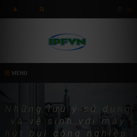
(
0
)
MENU
TRANG CHỦ
GIỚI THIỆU
SẢN PHẨM
Những lưu ý sử dụng
và vệ sinh với máy
hút bụi công nghiệp