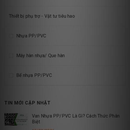
Thiết bị phụ trợ - Vật tư tiêu hao
Nhựa PP/PVC
Máy hàn nhựa/ Que hàn
Bể nhựa PP/PVC
TIN MỚI CẬP NHẬT
Van Nhựa PP/PVC Là Gì? Cách Thức Phân
Biệt