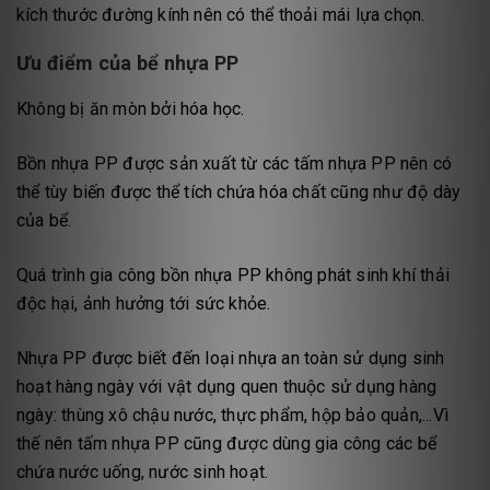
kích thước đường kính nên có thể thoải mái lựa chọn.
Ưu điểm của bể nhựa PP
Không bị ăn mòn bởi hóa học.
Bồn nhựa PP được sản xuất từ các tấm nhựa PP nên có
thể tùy biến được thể tích chứa hóa chất cũng như độ dày
của bể.
Quá trình gia công bồn nhựa PP không phát sinh khí thải
độc hại, ảnh hưởng tới sức khỏe.
Nhựa PP được biết đến loại nhựa an toàn sử dụng sinh
hoạt hàng ngày với vật dụng quen thuộc sử dụng hàng
ngày: thùng xô chậu nước, thực phẩm, hộp bảo quản,...Vì
thế nên tấm nhựa PP cũng được dùng gia công các bể
chứa nước uống, nước sinh hoạt.