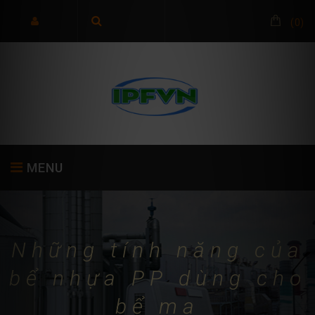
(
0
)
MENU
TRANG CHỦ
GIỚI THIỆU
SẢN PHẨM
Những tính năng của
bể nhựa PP dùng cho
bể mạ