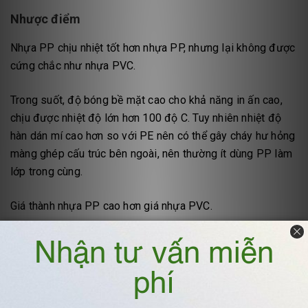
Nhược điểm
Nhựa PP chịu nhiệt tốt hơn nhựa PP, nhưng lại không được
cứng chắc như nhựa PVC.
Trong suốt, độ bóng bề mặt cao cho khả năng in ấn cao,
chịu được nhiệt độ lớn hơn 100 độ C. Tuy nhiên nhiệt độ
hàn dán mí cao hơn so với PE nên có thể gây cháy hư hỏng
màng ghép cấu trúc bên ngoài, nên thường ít dùng PP làm
lớp trong cùng.
Giá thành nhựa PP cao hơn giá nhựa PVC.
Quá trình gia công bồn nhựa PP
Thiết kế bản vẽ trước khi gia công
Đo đạc và cắt các tấm chính xác kích thước để ra phôi