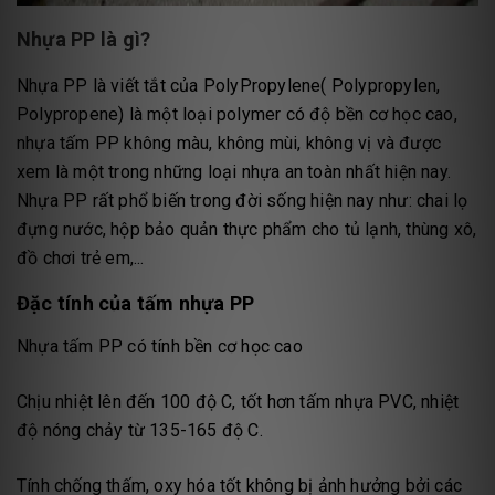
Nhựa PP là gì?
Nhựa PP là viết tắt của PolyPropylene( Polypropylen,
Polypropene) là một loại polymer có độ bền cơ học cao,
nhựa tấm PP không màu, không mùi, không vị và được
xem là một trong những loại nhựa an toàn nhất hiện nay.
Nhựa PP rất phổ biến trong đời sống hiện nay như: chai lọ
đựng nước, hộp bảo quản thực phẩm cho tủ lạnh, thùng xô,
đồ chơi trẻ em,...
Đặc tính của tấm nhựa PP
Nhựa tấm PP có tính bền cơ học cao
Chịu nhiệt lên đến 100 độ C, tốt hơn tấm nhựa PVC, nhiệt
độ nóng chảy từ 135-165 độ C.
Tính chống thấm, oxy hóa tốt không bị ảnh hưởng bởi các