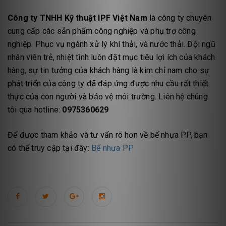
Công ty TNHH Kỹ thuật IPF Việt Nam
là công ty chuyên
cung cấp các sản phẩm công nghiệp và phụ trợ công
nghiệp. Phục vụ ngành xử lý khí thải, và nước thải. Đội ngũ
nhân viên trẻ, nhiệt tình luôn đặt mục tiêu lợi ích của khách
hàng, sự tin tưởng của khách hàng là kim chỉ nam cho sự
phát triển của công ty đã đáp ứng được nhu cầu rất thiết
thực của con người và bảo vệ môi trường. Liên hệ chúng
tôi qua hotline:
0975360629
Để được tham khảo và tư vấn rõ hơn về bể nhựa PP, bạn
có thể truy cập tại đây:
Bể nhựa PP