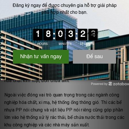
theo bản vẽ thiết kế
Sử dụng máy hàn nhiệt và que hàn pp để hàn gắn các tấm
pp lại với nhau tạo hình sản phẩm. Nguyên lý của quá trình
hàn nhựa PP rất đơn giản, hơi nóng của máy hàn nhiệt làm
que
Ứng dụng điển hình của bể nhựa PP
Với đặc tính chống ăn mòn, độ bền hóa chất và chịu axit
nên bể nhựa PP được ứng dụng gia công các bể chứa hóa
hóa chất kim loại, bồn chứa axit.
Powered by
Zotabox
Ngoài việc đóng vai trò quan trọng trong các ngành công
nghiệp hóa chất, xi mạ, hệ thống ống thông gió. Thì các bể
nhựa PP nói chung và vật liệu PP nói riêng cũng góp phần
lớn vào hệ thống xử lý rác thải, bể chứa nước thải trong các
khu công nghiệp và các nhà máy sản xuất.