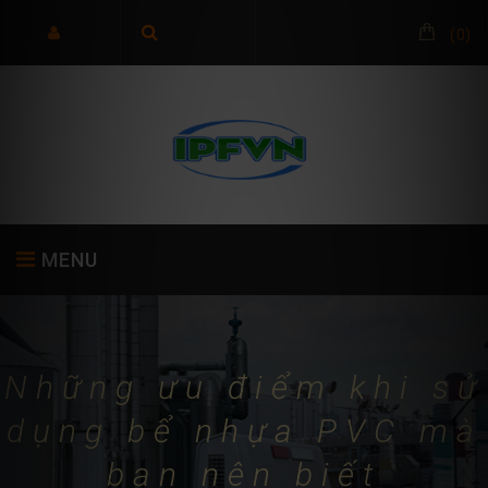
(
0
)
MENU
TRANG CHỦ
GIỚI THIỆU
SẢN PHẨM
Những ưu điểm khi sử
dụng bể nhựa PVC mà
bạn nên biết