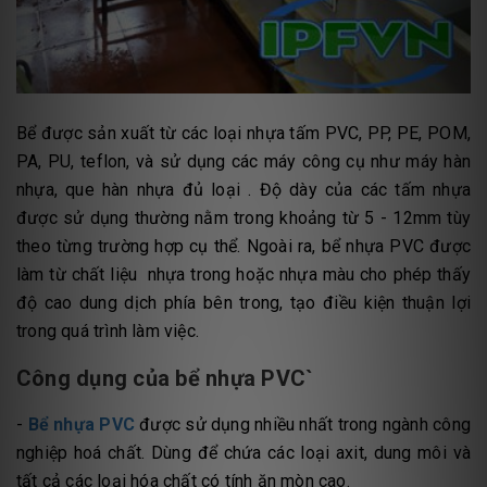
Bể được sản xuất từ các loại nhựa tấm PVC, PP, PE, POM,
PA, PU, teflon, và sử dụng các máy công cụ như máy hàn
nhựa, que hàn nhựa đủ loại . Độ dày của các tấm nhựa
được sử dụng thường nằm trong khoảng từ 5 - 12mm tùy
theo từng trường hợp cụ thể. Ngoài ra, bể nhựa PVC được
làm từ chất liệu nhựa trong hoặc nhựa màu cho phép thấy
độ cao dung dịch phía bên trong, tạo điều kiện thuận lợi
trong quá trình làm việc.
Công dụng của bể nhựa PVC`
-
Bể nhựa PVC
được sử dụng nhiều nhất trong ngành công
nghiệp hoá chất. Dùng để chứa các loại axit, dung môi và
tất cả các loại hóa chất có tính ăn mòn cao.