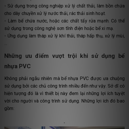
- Sử dụng trong công nghiệp xử lý chất thải, làm bồn chứa
cho dây chuyền xử lý nước thải, rác thải sinh hoạt.
- Làm bể chứa nước, hoặc các chất tẩy rửa mạnh. Có thể
sử dụng trong công nghệ sơn tĩnh điện hoặc bể xi mạ.
- Ứng dụng làm tháp xử lý khí thải, tháp hấp thụ, xử lý mùi,
…
Những ưu điểm vượt trội khi sử dụng bể
nhựa PVC
Không phải ngẫu nhiên mà bể nhựa PVC được ưa chuộng
sử dụng bởi các chủ công trình nhiều đến như vậy. Sở dĩ có
hiện tượng đó là vì thiết bị này đem lại những lợi ích tuyệt
vời cho người và công trình sử dụng. Những lợi ích đó bao
gồm:
-