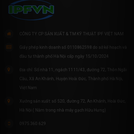
CÔNG TY CP SẢN XUẤT & TM KỸ THUẬT IPF VIỆT NAM
Giấy phép kinh doanh số 0110862598 do sở kế hoạch và
đầu tư thành phố Hà Nội cấp ngày 15/10/2024
Địa chỉ: Số nhà 11, ngách 1111/43, đường 72, Thôn Ngãi
Cầu, Xã An Khánh, Huyện Hoài Đức, Thành phố Hà Nội,
Việt Nam
Xưởng sản xuất: số 520, đường 72, An Khánh, Hoài Đức,
Hà Nội ( Nằm trong nhà máy gạch Hữu Hưng)
0975.360.629