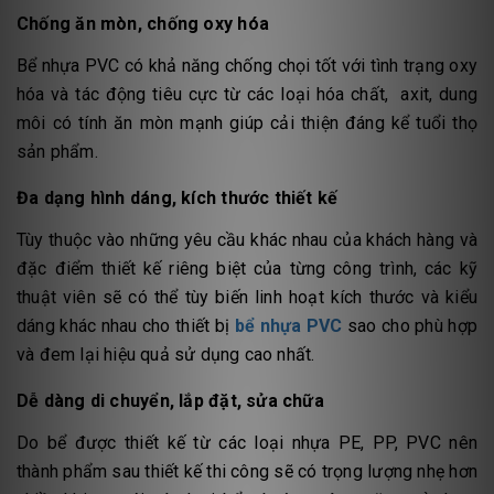
Chống ăn mòn, chống oxy hóa
Bể nhựa PVC có khả năng chống chọi tốt với tình trạng oxy
hóa và tác động tiêu cực từ các loại hóa chất, axit, dung
môi có tính ăn mòn mạnh giúp cải thiện đáng kể tuổi thọ
sản phẩm.
Đa dạng hình dáng, kích thước thiết kế
Tùy thuộc vào những yêu cầu khác nhau của khách hàng và
đặc điểm thiết kế riêng biệt của từng công trình, các kỹ
thuật viên sẽ có thể tùy biến linh hoạt kích thước và kiểu
dáng khác nhau cho thiết bị
bể nhựa PVC
sao cho phù hợp
và đem lại hiệu quả sử dụng cao nhất.
Dễ dàng di chuyển, lắp đặt, sửa chữa
Do bể được thiết kế từ các loại nhựa PE, PP, PVC nên
thành phẩm sau thiết kế thi công sẽ có trọng lượng nhẹ hơn