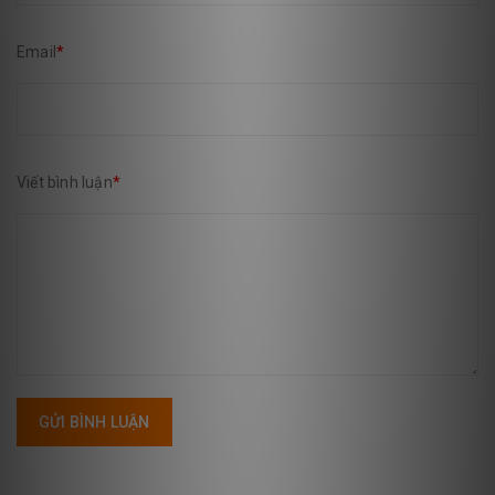
Email
*
Viết bình luận
*
GỬI BÌNH LUẬN