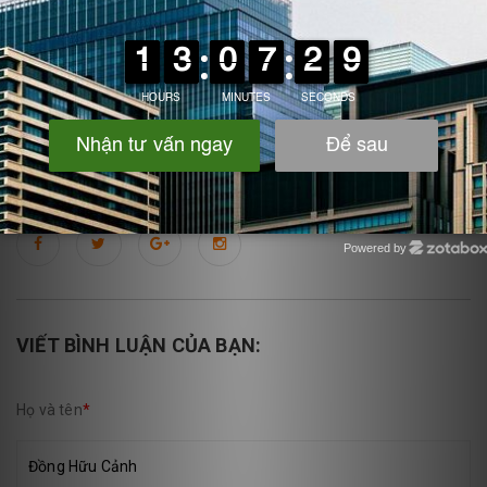
muốn mang tới những sản phẩm chính hãng, chất lượng
cao và mức giá hợp lý nhất cho quý khách hàng. Để được
tư vấn hỗ trợ thêm, quý khách hàng hãy liên hệ ngay với
chúng tôi thông qua những địa chỉ dưới đây.
Powered by
Zotabox
VIẾT BÌNH LUẬN CỦA BẠN:
Họ và tên
*