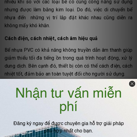
nhiều khi so với các loại bể có cùng công năng sử dụng
nhưng được làm bằng kim loại. Do đó, việc di chuyển bể
nhựa đến những vị trí lắp đặt khác nhau cũng diễn ra
không mấy khó khăn.
Cách điện, cách nhiệt, cách âm hiệu quả
Bể nhựa PVC có khả năng không truyền dẫn âm thanh giúp
giảm thiểu tối đa tiếng ồn trong quá trình hoạt động, xử lý
dung dịch. Bên cạnh đó, thiết bị còn có thể cách điện, cách
nhiệt tốt, đảm bảo an toàn tuyệt đối cho người sử dụng.
Hiện nay,
Công ty TNHH Kỹ thuật IPF Việt Nam
là đơn vị
uy tín số một tại thị trường Việt Nam chuyên cung cấp sản
phẩm bể nhựa PVC nói riêng và các sản phẩm công
nghiệp, phụ trợ công nghiệp nói chung. Các sản phẩm mà
IPF cung cấp chủ yếu phục vụ cho ngành xử lý khí thải và
nước thải. Với đội ngũ nhân viên nhiệt tình, đã có nhiều
năm kinh nghiệm và nhiệt huyết với nghề, IPF luôn mong