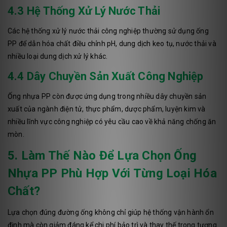
4.3 Hệ Thống Xử Lý Nước Thải
Các hệ thống xử lý nước thải công nghiệp thường sử dụng ống
PP để dẫn hóa chất điều chỉnh pH, dung dịch keo tụ, nước thải và
nhiều loại dung dịch xử lý khác.
4.4 Dây Chuyền Sản Xuất Công Nghiệp
Ống nhựa PP còn được ứng dụng trong nhiều dây chuyền sản
xuất của ngành điện tử, thực phẩm, dược phẩm, luyện kim và
nhiều lĩnh vực công nghiệp có yêu cầu cao về khả năng chống ăn
mòn.
5. Làm Thế Nào Để Lựa Chọn Ống
Nhựa PP Phù Hợp Với Từng Loại Hóa
Chất?
Lựa chọn đúng đường ống không chỉ giúp hệ thống vận hành ổn
định mà còn giảm đáng kể chi phí bảo trì và thay thế trong tương