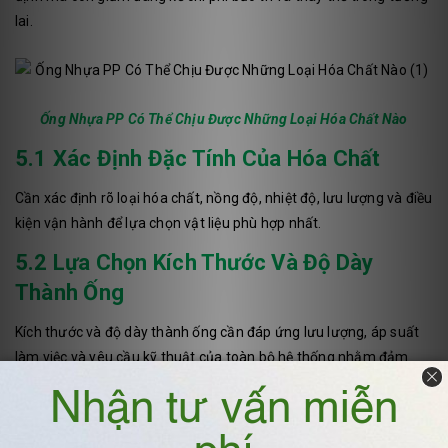
lai.
Ống Nhựa PP Có Thể Chịu Được Những Loại Hóa Chất Nào
5.1 Xác Định Đặc Tính Của Hóa Chất
Cần xác định rõ loại hóa chất, nồng độ, nhiệt độ, lưu lượng và điều
kiện vận hành để lựa chọn vật liệu phù hợp nhất.
5.2 Lựa Chọn Kích Thước Và Độ Dày
Thành Ống
Kích thước và độ dày thành ống cần đáp ứng lưu lượng, áp suất
làm việc và yêu cầu kỹ thuật của toàn bộ hệ thống nhằm đảm
bảo độ bền và an toàn khi vận hành.
5.3 Kết Hợp Đồng Bộ Với Phụ Kiện Đường