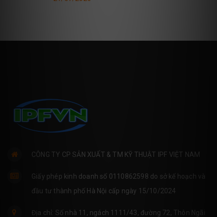
CÔNG TY CP SẢN XUẤT & TM KỸ THUẬT IPF VIỆT NAM
Giấy phép kinh doanh số 0110862598 do sở kế hoạch và
đầu tư thành phố Hà Nội cấp ngày 15/10/2024
Địa chỉ: Số nhà 11, ngách 1111/43, đường 72, Thôn Ngãi