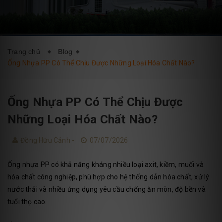
DỊCH VỤ
BLOG
LIÊN HỆ
Trang chủ
Blog
Ống Nhựa PP Có Thể Chịu Được Những Loại Hóa Chất Nào?
Ống Nhựa PP Có Thể Chịu Được
Những Loại Hóa Chất Nào?
Đồng Hữu Cảnh -
07/07/2026
Ống nhựa PP có khả năng kháng nhiều loại axit, kiềm, muối và
hóa chất công nghiệp, phù hợp cho hệ thống dẫn hóa chất, xử lý
nước thải và nhiều ứng dụng yêu cầu chống ăn mòn, độ bền và
tuổi thọ cao.