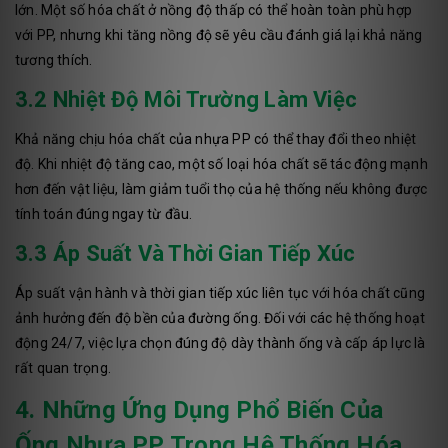
lớn. Một số hóa chất ở nồng độ thấp có thể hoàn toàn phù hợp
với PP, nhưng khi tăng nồng độ sẽ yêu cầu đánh giá lại khả năng
tương thích.
3.2 Nhiệt Độ Môi Trường Làm Việc
Khả năng chịu hóa chất của nhựa PP có thể thay đổi theo nhiệt
độ. Khi nhiệt độ tăng cao, một số loại hóa chất sẽ tác động mạnh
hơn đến vật liệu, làm giảm tuổi thọ của hệ thống nếu không được
tính toán đúng ngay từ đầu.
3.3 Áp Suất Và Thời Gian Tiếp Xúc
Áp suất vận hành và thời gian tiếp xúc liên tục với hóa chất cũng
ảnh hưởng đến độ bền của đường ống. Đối với các hệ thống hoạt
động 24/7, việc lựa chọn đúng độ dày thành ống và cấp áp lực là
rất quan trọng.
4. Những Ứng Dụng Phổ Biến Của
Ống Nhựa PP Trong Hệ Thống Hóa