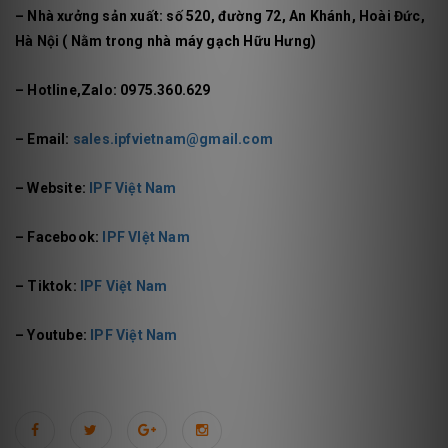
– Nhà xưởng sản xuất: số 520, đường 72, An Khánh, Hoài Đức,
Hà Nội ( Nằm trong nhà máy gạch Hữu Hưng)
– Hotline,Zalo: 0975.360.629
– Email:
sales.ipfvietnam@gmail.com
– Website:
IPF Việt Nam
– Facebook:
IPF VIệt Nam
– Tiktok:
IPF Việt Nam
– Youtube:
IPF Việt Nam