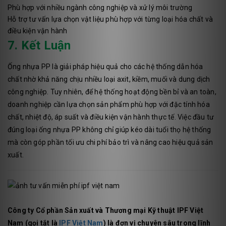
Phù hợp với nhiều ngành công nghiệp và xử lý môi trường
Hỗ trợ tư vấn lựa chọn vật liệu phù hợp với từng loại hóa chất và
điều kiện vận hành
7. Kết Luận
Ống nhựa PP là giải pháp hiệu quả cho các hệ thống dẫn hóa
chất nhờ khả năng chịu nhiều loại axit, kiềm, muối và dung dịch
công nghiệp. Tuy nhiên, để hệ thống hoạt động bền bỉ và an toàn,
doanh nghiệp cần lựa chọn sản phẩm phù hợp với đặc tính hóa
chất, nhiệt độ, áp suất và điều kiện vận hành thực tế. Việc đầu tư
đúng loại ống nhựa PP không chỉ giúp kéo dài tuổi thọ hệ thống
mà còn góp phần tối ưu chi phí bảo trì và nâng cao hiệu quả sản
xuất.
Công ty Cổ phần Sản xuất và Thương mại Kỹ thuật IPF Việt
Nam (gọi tắt là
IPF Việt Nam
) là đơn vị chuyên sâu trong lĩnh