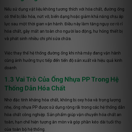
Nếu sử dụng vật liệu không tương thích với hóa chất, đường ống
có thể bị lão hóa, nứt vỡ, biến dạng hoặc giảm khả năng chịu áp
lực sau một thời gian vận hành. Điều này làm tăng nguy cơ rò rỉ
hóa chất, gây mất an toàn cho người lao động, hư hỏng thiết bị
và phát sinh nhiều chi phí sửa chữa.
Việc thay thế hệ thống đường ống khi nhà máy đang vận hành
cũng ảnh hưởng trực tiếp đến tiến độ sản xuất và hiệu quả kinh
doanh.
1.3 Vai Trò Của Ống Nhựa PP Trong Hệ
Thống Dẫn Hóa Chất
Nhờ đặc tính kháng hóa chất, không bị oxy hóa và trọng lượng
nhẹ, ống nhựa PP được sử dụng rộng rãi trong các hệ thống dẫn
hóa chất công nghiệp. Sản phẩm giúp vận chuyển hóa chất an
toàn, hạn chế hiện tượng ăn mòn và góp phần kéo dài tuổi thọ
của toàn bộ hệ thống.