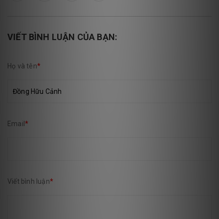
VIẾT BÌNH LUẬN CỦA BẠN:
Họ và tên
*
Email
*
Viết bình luận
*