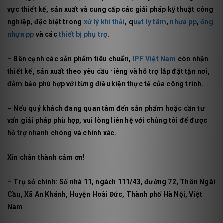
vực thiết kế, sản xuất và cung cấp các giải pháp kỹ thuật công
nghiệp, đặc biệt trong
xử lý khí thải
, q
uạt ly tâm
,
nhựa pp
,
ống
nhựa pp
và các
thiết bị phụ trợ
.
– Bên cạnh các sản phẩm tiêu chuẩn,
IPF Việt Nam
còn nhận
thiết kế, sản xuất theo yêu cầu riêng và hỗ trợ lắp đặt tận nơi,
đảm bảo phù hợp với từng điều kiện thực tế của công trình.
– Nếu quý khách đang quan tâm đến sản phẩm hoặc cần tư
vấn giải pháp phù hợp, vui lòng liên hệ với chúng tôi để được
hỗ trợ nhanh chóng và chính xác.
Xin chân thành cảm ơn!
– Trụ sở chính: Số nhà 11, ngách 111/43, đường 72, Thôn Ngãi
Cầu, Xã An Khánh, Huyện Hoài Đức, Thành phố Hà Nội, Việt
Nam