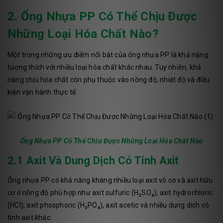
2. Ống Nhựa PP Có Thể Chịu Được
Những Loại Hóa Chất Nào?
Một trong những ưu điểm nổi bật của ống nhựa PP là khả năng
tương thích với nhiều loại hóa chất khác nhau. Tuy nhiên, khả
năng chịu hóa chất còn phụ thuộc vào nồng độ, nhiệt độ và điều
kiện vận hành thực tế.
Ống Nhựa PP Có Thể Chịu Được Những Loại Hóa Chất Nào
2.1 Axit Và Dung Dịch Có Tính Axit
Ống nhựa PP có khả năng kháng nhiều loại axit vô cơ và axit hữu
cơ ở nồng độ phù hợp như axit sulfuric (H₂SO₄), axit hydrochloric
(HCl), axit phosphoric (H₃PO₄), axit acetic và nhiều dung dịch có
tính axit khác.