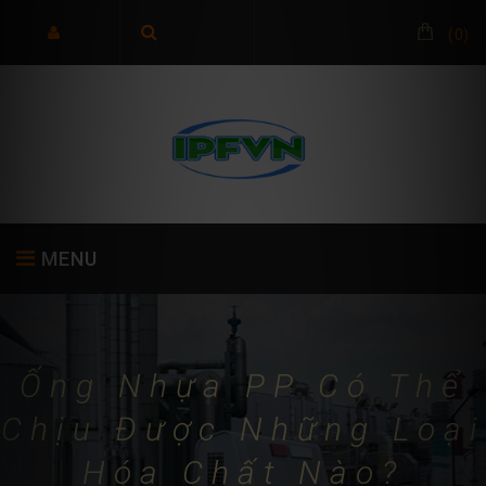
(
0
)
MENU
TRANG CHỦ
GIỚI THIỆU
SẢN PHẨM
Ống Nhựa PP Có Thể
Chịu Được Những Loại
Hóa Chất Nào?