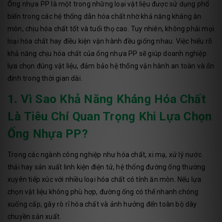
Ống nhựa PP là một trong những loại vật liệu được sử dụng phổ
biến trong các hệ thống dẫn hóa chất nhờ khả năng kháng ăn
mòn, chịu hóa chất tốt và tuổi thọ cao. Tuy nhiên, không phải mọi
loại hóa chất hay điều kiện vận hành đều giống nhau. Việc hiểu rõ
khả năng chịu hóa chất của ống nhựa PP sẽ giúp doanh nghiệp
lựa chọn đúng vật liệu, đảm bảo hệ thống vận hành an toàn và ổn
định trong thời gian dài.
1. Vì Sao Khả Năng Kháng Hóa Chất
Là Tiêu Chí Quan Trọng Khi Lựa Chọn
Ống Nhựa PP?
Trong các ngành công nghiệp như hóa chất, xi mạ, xử lý nước
thải hay sản xuất linh kiện điện tử, hệ thống đường ống thường
xuyên tiếp xúc với nhiều loại hóa chất có tính ăn mòn. Nếu lựa
chọn vật liệu không phù hợp, đường ống có thể nhanh chóng
xuống cấp, gây rò rỉ hóa chất và ảnh hưởng đến toàn bộ dây
chuyền sản xuất.