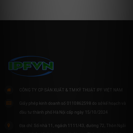
CÔNG TY CP SẢN XUẤT & TM KỸ THUẬT IPF VIỆT NAM
Giấy phép kinh doanh số 0110862598 do sở kế hoạch và
đầu tư thành phố Hà Nội cấp ngày 15/10/2024
Địa chỉ: Số nhà 11, ngách 1111/43, đường 72, Thôn Ngãi