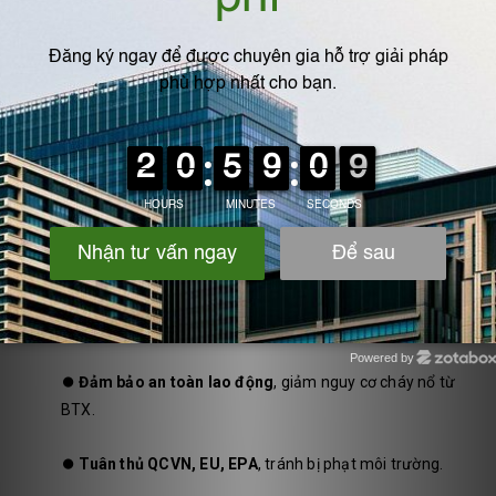
a. Lợi ích kinh tế
⏺️
Tái sinh than hoạt tính
: tiết kiệm 30–50% chi phí so với
thay mới.
⏺️
Thu hồi BTX
: có thể tái sử dụng trong sản xuất dung
môi, giảm thất thoát.
⏺️
Giảm downtime
: hệ thống chạy ổn định, ít hỏng hóc.
b. Lợi ích môi trường & an toàn
⏺️
Giảm phát thải VOCs
, bảo vệ chất lượng không khí.
Powered by
Zotabox
⏺️
Đảm bảo an toàn lao động
, giảm nguy cơ cháy nổ từ
BTX.
⏺️
Tuân thủ QCVN, EU, EPA
, tránh bị phạt môi trường.