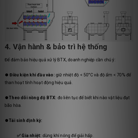
4. Vận hành & bảo trì hệ thống
Để đảm bảo hiệu quả xử lý BTX, doanh nghiệp cần chú ý:
⏺️
Điều kiện khí đầu vào:
giữ nhiệt độ < 50°C và độ ẩm < 70% để
than hoạt tính hoạt động hiệu quả.
⏺️
Theo dõi nồng độ BTX:
đo liên tục để biết khi nào vật liệu đạt
bão hòa.
⏺️
Tái sinh định kỳ:
✅
Gia nhiệt:
dùng khí nóng để giải hấp.