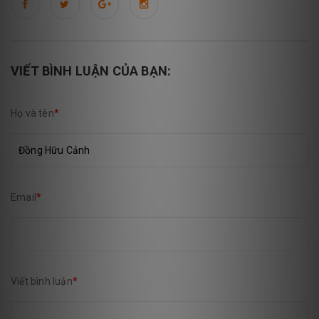
VIẾT BÌNH LUẬN CỦA BẠN:
Họ và tên
*
Email
*
Viết bình luận
*