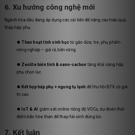
6. Xu hướng công nghệ mới
Ngành hóa dầu đang áp dụng các cải tiến để nâng cao hiệu quả
tháp hấp phụ:
⏺️
Than hoạt tính sinh học
từ gáo dừa, tre, phụ phẩm
nông nghiệp – giá rẻ, bền vững.
⏺️
Zeolite biến tính & nano-carbon
tăng khả năng hấp
phụ chọn lọc.
⏺️
Kết hợp hấp phụ + ngưng tụ lạnh
để thu hồi BTX có giá
trị cao.
⏺️
IoT & AI
: giám sát online nồng độ VOCs, dự đoán thời
điểm bão hòa than để thay/tái sinh đúng lúc.
7. Kết luận