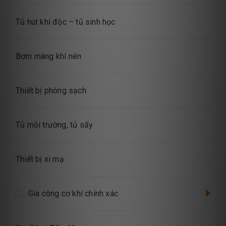
Tủ hút khí độc – tủ sinh học
Bơm màng khí nén
Thiết bị phòng sạch
Tủ môi trường, tủ sấy
Thiết bị xi mạ
Gia công cơ khí chính xác