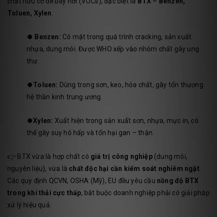
chất hữu cơ dễ bay hơi (VOCs), đặc biệt là
BTX – Benzen,
Toluen, Xylen
.
⏺️
Benzen:
Có mặt trong quá trình cracking, sản xuất
nhựa, dung môi. Được WHO xếp vào nhóm chất gây ung
thư.
⏺️
Toluen:
Dùng trong sơn, keo, hóa chất, gây tổn thương
hệ thần kinh trung ương.
⏺️
Xylen:
Xuất hiện trong sản xuất sơn, nhựa, mực in, có
thể gây suy hô hấp và tổn hại gan – thận.
👉 BTX vừa là hợp chất có
giá trị công nghiệp
(dung môi,
nguyên liệu), vừa là
chất độc hại cần kiểm soát nghiêm ngặt
.
Các quy định QCVN, OSHA (Mỹ), EU đều yêu cầu
nồng độ BTX
trong khí thải cực thấp
, bắt buộc doanh nghiệp phải có giải pháp
xử lý hiệu quả.