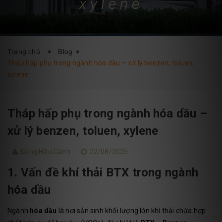
xylene
DỊCH VỤ
BLOG
LIÊN HỆ
Trang chủ
Blog
Tháp hấp phụ trong ngành hóa dầu – xử lý benzen, toluen,
xylene
Tháp hấp phụ trong ngành hóa dầu –
xử lý benzen, toluen, xylene
Đồng Hữu Cảnh -
22/08/2025
1. Vấn đề khí thải BTX trong ngành
hóa dầu
Ngành
hóa dầu
là nơi sản sinh khối lượng lớn khí thải chứa hợp