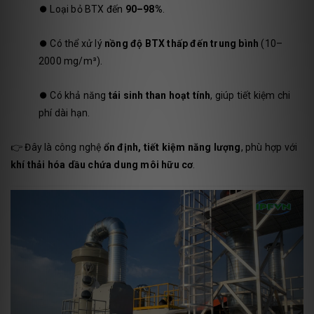
⏺️
Loại bỏ BTX đến
90–98%
.
⏺️
Có thể xử lý
nồng độ BTX thấp đến trung bình
(10–
2000 mg/m³).
⏺️
Có khả năng
tái sinh than hoạt tính
, giúp tiết kiệm chi
phí dài hạn.
👉 Đây là công nghệ
ổn định, tiết kiệm năng lượng
, phù hợp với
khí thải hóa dầu chứa dung môi hữu cơ
.