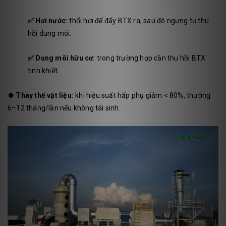
✅
Hơi nước:
thổi hơi để đẩy BTX ra, sau đó ngưng tụ thu
hồi dung môi.
✅
Dung môi hữu cơ:
trong trường hợp cần thu hồi BTX
tinh khiết.
⏺️
Thay thế vật liệu:
khi hiệu suất hấp phụ giảm < 80%, thường
6–12 tháng/lần nếu không tái sinh.