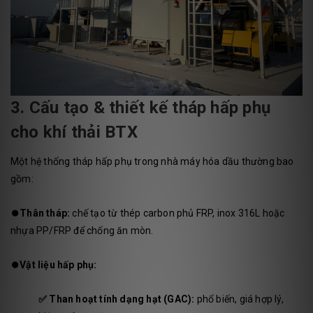
3. Cấu tạo & thiết kế tháp hấp phụ
cho khí thải BTX
Một hệ thống tháp hấp phụ trong nhà máy hóa dầu thường bao
gồm:
⏺️
Thân tháp:
chế tạo từ thép carbon phủ FRP, inox 316L hoặc
nhựa PP/FRP để chống ăn mòn.
⏺️
Vật liệu hấp phụ:
✅ Than hoạt tính dạng hạt (GAC):
phổ biến, giá hợp lý,