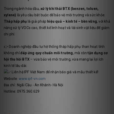
Trong ngành hóa dầu,
xử lý khí thải BTX (benzen, toluen,
xylene)
là yêu cầu bắt buộc để bảo vệ môi trường và sức khỏe.
Tháp hấp phụ
là giải pháp
hiệu quả – kinh tế – bền vững
, với khả
năng xử lý VOCs cao, thiết kế linh hoạt và tái sinh vật liệu để giảm
chi phí.
👉 Doanh nghiệp đầu tư hệ thống tháp hấp phụ than hoạt tính
không chỉ
đáp ứng quy chuẩn môi trường
, mà còn
tận dụng cơ
hội thu hồi BTX
– vừa bảo vệ môi trường, vừa mang lại lợi ích
kinh tế lâu dài.
Liên hệ IPF Việt Nam để nhận báo giá và mẫu thiết kế!
Website:
www.ipf-vn.com
Địa chỉ : Ngãi Cầu - An Khánh- Hà Nội
Hotline: 0975.360.629