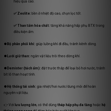
hiệu quả cao.
✅
Zeolite:
bền ở nhiệt độ cao, chọn lọc tốt.
✅
Than tẩm hóa chất:
tăng khả năng hấp phụ BTX trong
điều kiện ẩm.
⏺️
Bộ phân phối khí:
giúp luồng khí đi đều, tránh kênh dòng.
⏺️
Lưới giữ than:
ngăn vật liệu trôi theo dòng khí.
⏺️
Demister (tách ẩm):
đặt trước tháp để loại bỏ hơi nước, tránh
bít lỗ than hoạt tính.
⏺️
Hệ thống tái sinh:
gia nhiệt/hơi nước/dung môi để hoàn
nguyên vật liệu.
👉 Với
lưu lượng lớn
, có thể dùng
tháp hấp phụ đa tầng
hoặc
hệ
thống song song
để đảm bảo hiệu suất liên tục.