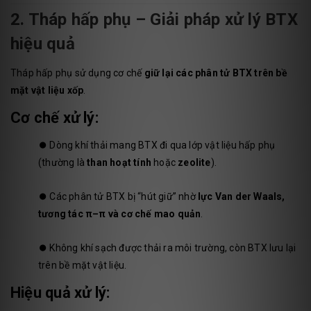
2. Tháp hấp phụ – Giải pháp xử lý BTX
hiệu quả
Tháp hấp phụ sử dụng cơ chế
giữ lại các phân tử BTX trên bề
mặt vật liệu xốp
.
Cơ chế xử lý:
⏺️
Dòng khí thải mang BTX đi qua lớp vật liệu hấp phụ
(thường là
than hoạt tính
hoặc
zeolite
).
⏺️
Các phân tử BTX bị “hút giữ” nhờ
lực Van der Waals,
tương tác π–π và cơ chế mao quản
.
⏺️
Không khí sạch được thải ra môi trường, còn BTX lưu lại
trên bề mặt vật liệu.
Hiệu quả xử lý: