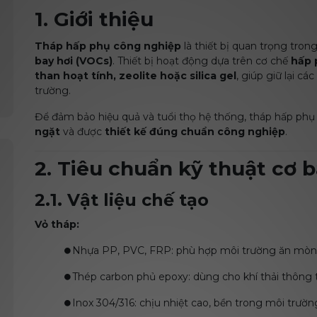
1. Giới thiệu
Tháp hấp phụ công nghiệp
là thiết bị quan trọng tron
bay hơi (VOCs)
. Thiết bị hoạt động dựa trên cơ chế
hấp 
than hoạt tính, zeolite hoặc silica gel
, giúp giữ lại cá
trường.
Để đảm bảo hiệu quả và tuổi thọ hệ thống, tháp hấp ph
ngặt
và được
thiết kế đúng chuẩn công nghiệp
.
2. Tiêu chuẩn kỹ thuật cơ 
2.1. Vật liệu chế tạo
Vỏ tháp:
⏺️Nhựa PP, PVC, FRP: phù hợp môi trường ăn mòn, 
⏺️Thép carbon phủ epoxy: dùng cho khí thải thông t
⏺️Inox 304/316: chịu nhiệt cao, bền trong môi trườn