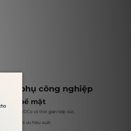
p hấp phụ công nghiệp
n tích bề mặt
, nồng độ VOCs và thời gian tiếp xúc.
xúc đều, tối ưu hiệu suất.