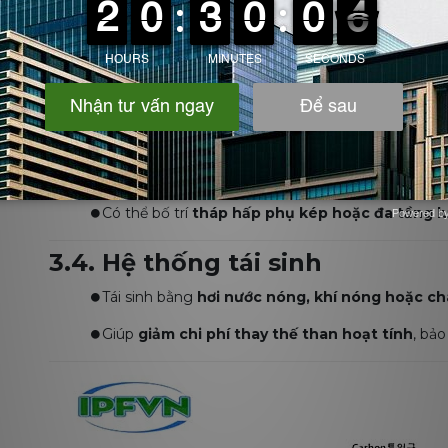
3.2. Sơ đồ luồng khí
⏺️Khí thải đi từ
dưới lên hoặc từ bên hông
, phân b
⏺️Luồng khí sạch thoát ra phía trên hoặc ống xả cuố
3.3. Thiết kế tầng lọc đa lớp
⏺️Lớp lọc bụi sơ cấp → Lớp hấp phụ than hoạt tính → 
⏺️Có thể bố trí
tháp hấp phụ kép hoặc đa tầng l
Powered b
Zotabox
3.4. Hệ thống tái sinh
⏺️Tái sinh bằng
hơi nước nóng, khí nóng hoặc c
⏺️Giúp
giảm chi phí thay thế than hoạt tính
, bảo