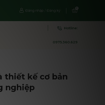
0
Đăng nhập
/
Đăng ký
Hotline:
0975.360.629
 thiết kế cơ bản
g nghiệp