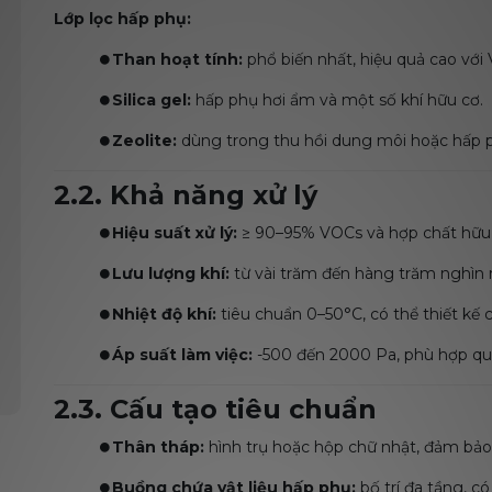
Lớp lọc hấp phụ:
⏺️
Than hoạt tính:
phổ biến nhất, hiệu quả cao với
⏺️
Silica gel:
hấp phụ hơi ẩm và một số khí hữu cơ.
⏺️
Zeolite:
dùng trong thu hồi dung môi hoặc hấp p
2.2. Khả năng xử lý
⏺️
Hiệu suất xử lý:
≥ 90–95% VOCs và hợp chất hữu 
⏺️
Lưu lượng khí:
từ vài trăm đến hàng trăm nghìn m
⏺️
Nhiệt độ khí:
tiêu chuẩn 0–50°C, có thể thiết kế ch
⏺️
Áp suất làm việc:
-500 đến 2000 Pa, phù hợp quạ
2.3. Cấu tạo tiêu chuẩn
⏺️
Thân tháp:
hình trụ hoặc hộp chữ nhật, đảm bảo 
⏺️
Buồng chứa vật liệu hấp phụ:
bố trí đa tầng, có 