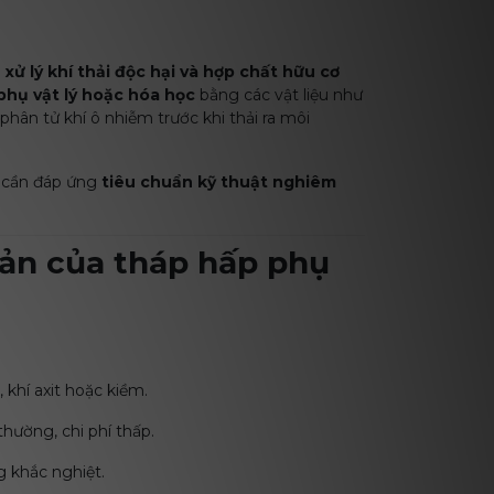
g
xử lý khí thải độc hại và hợp chất hữu cơ
phụ vật lý hoặc hóa học
bằng các vật liệu như
c phân tử khí ô nhiễm trước khi thải ra môi
ụ cần đáp ứng
tiêu chuẩn kỹ thuật nghiêm
bản của tháp hấp phụ
khí axit hoặc kiềm.
hường, chi phí thấp.
g khắc nghiệt.