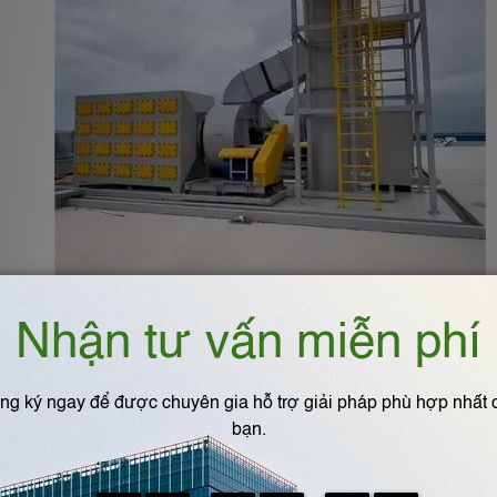
3. Thiết kế cơ bản của thá
3.1. Tính toán dung tích và diệ
⏺️
Dung tích than hoạt tính:
dựa vào lưu lượng khí
⏺️
Diện tích bề mặt hấp phụ:
đảm bảo khí thải tiếp 