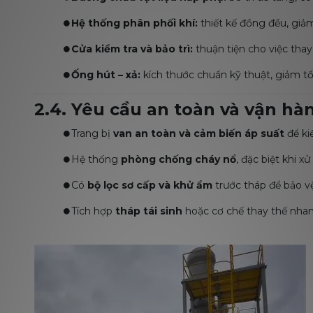
⏺️
Hệ thống phân phối khí:
thiết kế đồng đều, giảm
⏺️
Cửa kiểm tra và bảo trì:
thuận tiện cho việc thay v
⏺️
Ống hút – xả:
kích thước chuẩn kỹ thuật, giảm tổ
2.4. Yêu cầu an toàn và vận hà
⏺️Trang bị
van an toàn và cảm biến áp suất
để ki
⏺️Hệ thống
phòng chống cháy nổ
, đặc biệt khi x
⏺️Có
bộ lọc sơ cấp và khử ẩm
trước tháp để bảo vệ
⏺️Tích hợp
tháp tái sinh
hoặc cơ chế thay thế nhan