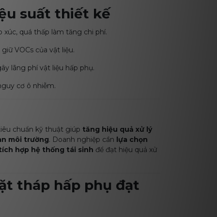
ệu suất thiết kế
 xúc, quá thấp làm tăng chi phí.
iữ VOCs của vật liệu.
y lãng phí vật liệu hấp phụ.
 nguy cơ ô nhiễm.
iêu chuẩn kỹ thuật giúp
tăng hiệu quả xử lý
oàn môi trường
. Doanh nghiệp cần
lựa chọn
tích hợp hệ thống tái sinh
để đạt hiệu quả xử
đặt tháp hấp phụ đạt