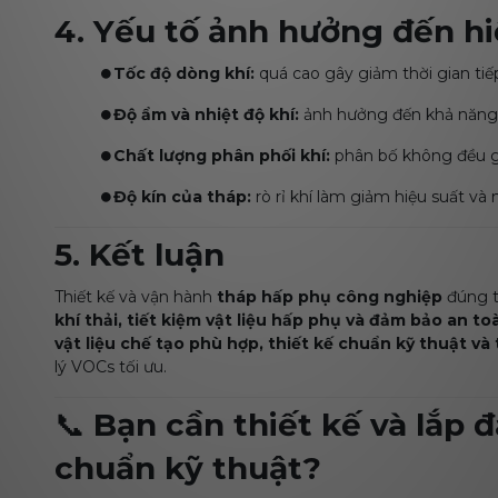
4. Yếu tố ảnh hưởng đến hi
⏺️
Tốc độ dòng khí:
quá cao gây giảm thời gian tiếp
⏺️
Độ ẩm và nhiệt độ khí:
ảnh hưởng đến khả năng g
⏺️
Chất lượng phân phối khí:
phân bố không đều gâ
⏺️
Độ kín của tháp:
rò rỉ khí làm giảm hiệu suất và
5. Kết luận
Thiết kế và vận hành
tháp hấp phụ công nghiệp
đúng t
khí thải, tiết kiệm vật liệu hấp phụ và đảm bảo an t
vật liệu chế tạo phù hợp, thiết kế chuẩn kỹ thuật và 
lý VOCs tối ưu.
📞
Bạn cần thiết kế và lắp 
chuẩn kỹ thuật?