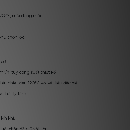
 VOCs, mùi dung môi.
hụ chọn lọc.
cơ.
³/h, tùy công suất thiết kế.
ịu nhiệt đến 120°C với vật liệu đặc biệt.
t hút ly tâm.
kín khí.
lưới chắn để giữ vật liệu.