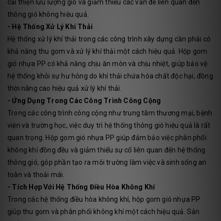
cải thiện lưu lượng gió và giảm thiểu các vấn đề liên quan đến
thông gió không hiệu quả.
- Hệ Thống Xử Lý Khí Thải
Hệ thống xử lý khí thải trong các công trình xây dựng cần phải có
khả năng thu gom và xử lý khí thải một cách hiệu quả. Hộp gom
gió nhựa PP có khả năng chịu ăn mòn và chịu nhiệt, giúp bảo vệ
hệ thống khỏi sự hư hỏng do khí thải chứa hóa chất độc hại, đồng
thời nâng cao hiệu quả xử lý khí thải.
- Ứng Dụng Trong Các Công Trình Công Cộng
Trong các công trình công cộng như trung tâm thương mại, bệnh
viện và trường học, việc duy trì hệ thống thông gió hiệu quả là rất
quan trọng. Hộp gom gió nhựa PP giúp đảm bảo việc phân phối
không khí đồng đều và giảm thiểu sự cố liên quan đến hệ thống
thông gió, góp phần tạo ra môi trường làm việc và sinh sống an
toàn và thoải mái.
- Tích Hợp Với Hệ Thống Điều Hòa Không Khí
Trong các hệ thống điều hòa không khí, hộp gom gió nhựa PP
giúp thu gom và phân phối không khí một cách hiệu quả. Sản