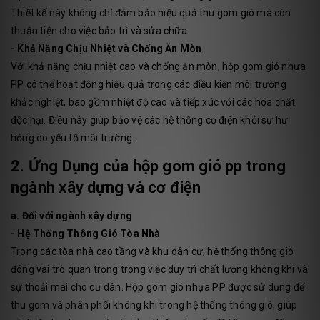
Thiết kế này không chỉ đảm bảo hiệu quả thu gom gió mà còn
thuận tiện cho việc bảo trì và sửa chữa.
- Khả Năng Chịu Nhiệt và Chống Ăn Mòn
Với khả năng chịu nhiệt cao và chống ăn mòn, hộp gom gió nhựa
PP có thể hoạt động hiệu quả trong các điều kiện môi trường
khắc nghiệt, bao gồm nhiệt độ cao và tiếp xúc với các hóa chất
độc hại. Điều này giúp bảo vệ các hệ thống cơ điện khỏi sự hư
hỏng do yếu tố môi trường.
2. Ứng Dụng của hộp gom gió pp trong
ngành xây dựng và cơ điện
a. Đối với ngành xây dựng
- Hệ Thống Thông Gió Tòa Nhà
Trong các tòa nhà cao tầng và khu dân cư, hệ thống thông gió
đóng vai trò quan trọng trong việc duy trì chất lượng không khí và
sự thoải mái cho cư dân. Hộp gom gió nhựa PP được sử dụng để
thu gom và phân phối không khí trong hệ thống thông gió, giúp