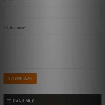
Email
*
Viết bình luận
*
GỬI BÌNH LUẬN
DANH MỤC