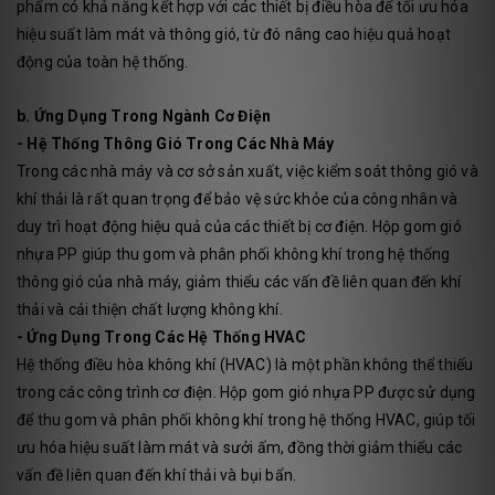
phẩm có khả năng kết hợp với các thiết bị điều hòa để tối ưu hóa
hiệu suất làm mát và thông gió, từ đó nâng cao hiệu quả hoạt
động của toàn hệ thống.
b. Ứng Dụng Trong Ngành Cơ Điện
- Hệ Thống Thông Gió Trong Các Nhà Máy
Trong các nhà máy và cơ sở sản xuất, việc kiểm soát thông gió và
khí thải là rất quan trọng để bảo vệ sức khỏe của công nhân và
duy trì hoạt động hiệu quả của các thiết bị cơ điện. Hộp gom gió
nhựa PP giúp thu gom và phân phối không khí trong hệ thống
thông gió của nhà máy, giảm thiểu các vấn đề liên quan đến khí
thải và cải thiện chất lượng không khí.
- Ứng Dụng Trong Các Hệ Thống HVAC
Hệ thống điều hòa không khí (HVAC) là một phần không thể thiếu
trong các công trình cơ điện. Hộp gom gió nhựa PP được sử dụng
để thu gom và phân phối không khí trong hệ thống HVAC, giúp tối
ưu hóa hiệu suất làm mát và sưởi ấm, đồng thời giảm thiểu các
vấn đề liên quan đến khí thải và bụi bẩn.