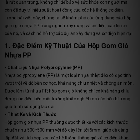
là rất quan trọng, không chỉ để bảo vệ sức khỏe con người mà
còn để duy trì hiệu suất hoạt động của các hệ thống cơ điện.
Trong bài viết này, chúng ta sẽ khám phá các ứng dụng của hộp
gom gió nhựa PP trong ngành xây dựng và cơ điện, các lợi ích
của nó, và cách nó hỗ trợ các dự án xây dựng và cơ điện hiện đại.
1. Đặc Điểm Kỹ Thuật Của Hộp Gom Gió
Nhựa PP
- Chất Liệu Nhựa Polypropylene (PP)
Nhựa polypropylene (PP) là một loại nhựa nhiệt dẻo có đặc tính
vượt trội về độ bền cơ học, khả năng chịu nhiệt và chống ăn mòn.
Được làm từ nhựa PP, hộp gom gió không chỉ có khả năng chịu
đựng các điều kiện môi trường khắc nghiệt mà còn bền bỉ trong
quá trình sử dụng lâu dài.
- Thiết Kế và Kích Thước
Hộp gom gió nhựa PP thường được thiết kế với các kích thước
chuẩn như 500*500 mm với độ dày lên tới 5mm, giúp dễ dàng
lắp đặt và tích hợp vào các hệ thống thông gió và cơ điện khác.