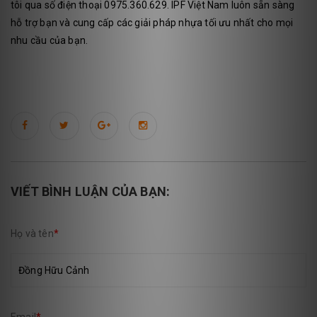
tôi qua số điện thoại 0975.360.629. IPF Việt Nam luôn sẵn sàng
hỗ trợ bạn và cung cấp các giải pháp nhựa tối ưu nhất cho mọi
nhu cầu của bạn.
VIẾT BÌNH LUẬN CỦA BẠN:
Họ và tên
*