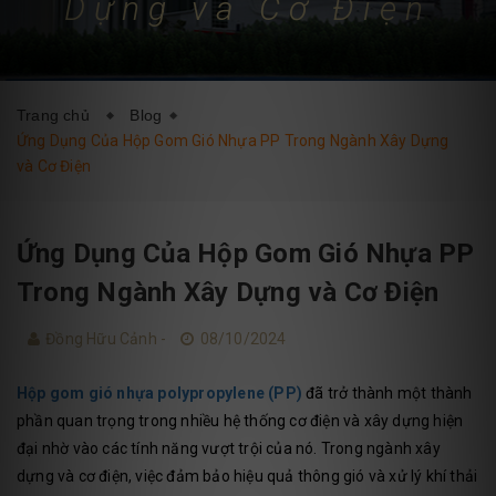
Dựng và Cơ Điện
DỊCH VỤ
BLOG
LIÊN HỆ
Trang chủ
Blog
Ứng Dụng Của Hộp Gom Gió Nhựa PP Trong Ngành Xây Dựng
và Cơ Điện
Ứng Dụng Của Hộp Gom Gió Nhựa PP
Trong Ngành Xây Dựng và Cơ Điện
Đồng Hữu Cảnh -
08/10/2024
Hộp gom gió nhựa polypropylene (PP)
đã trở thành một thành
phần quan trọng trong nhiều hệ thống cơ điện và xây dựng hiện
đại nhờ vào các tính năng vượt trội của nó. Trong ngành xây
dựng và cơ điện, việc đảm bảo hiệu quả thông gió và xử lý khí thải