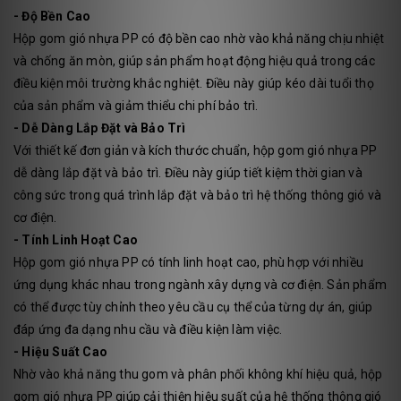
- Độ Bền Cao
Hộp gom gió nhựa PP có độ bền cao nhờ vào khả năng chịu nhiệt
và chống ăn mòn, giúp sản phẩm hoạt động hiệu quả trong các
điều kiện môi trường khắc nghiệt. Điều này giúp kéo dài tuổi thọ
của sản phẩm và giảm thiểu chi phí bảo trì.
- Dễ Dàng Lắp Đặt và Bảo Trì
Với thiết kế đơn giản và kích thước chuẩn, hộp gom gió nhựa PP
dễ dàng lắp đặt và bảo trì. Điều này giúp tiết kiệm thời gian và
công sức trong quá trình lắp đặt và bảo trì hệ thống thông gió và
cơ điện.
- Tính Linh Hoạt Cao
Hộp gom gió nhựa PP có tính linh hoạt cao, phù hợp với nhiều
ứng dụng khác nhau trong ngành xây dựng và cơ điện. Sản phẩm
có thể được tùy chỉnh theo yêu cầu cụ thể của từng dự án, giúp
đáp ứng đa dạng nhu cầu và điều kiện làm việc.
- Hiệu Suất Cao
Nhờ vào khả năng thu gom và phân phối không khí hiệu quả, hộp
gom gió nhựa PP giúp cải thiện hiệu suất của hệ thống thông gió