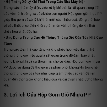
- Hệ Thống Xử Lý Khí Thải Trong Các Nhà Máy Điện
Trong các nhà máy điện, việc xử lý khí thải là rất quan trọng để
bảo vệ môi trường và sức khỏe con người. Hộp gom gió nhựa PP
giúp thu gom và xử lý khí thải một cách hiệu quả, đồng thời bảo
vệ các thiết bị cơ điện khỏi sự ăn mòn và hư hỏng do khí thải
chứa hóa chất độc hại.
- Ứng Dụng Trong Các Hệ Thống Thông Gió Của Tòa Nhà Cao
Tầng
Trong các tòa nhà cao tầng và khu phức hợp, việc duy trì hệ
thống thông gió hiệu quả là rất quan trọng để đảm bảo chất
lượng không khí và sự thoải mái cho cư dân. Hộp gom gió nhựa
PP được sử dụng để thu gom và phân phối không khí trong hệ
thống thông gió của tòa nhà, giúp giảm thiểu các vấn đề liên
quan đến thông gió không hiệu quả và cải thiện chất lượng không
khí.
3. Lợi Ích Của Hộp Gom Gió Nhựa PP